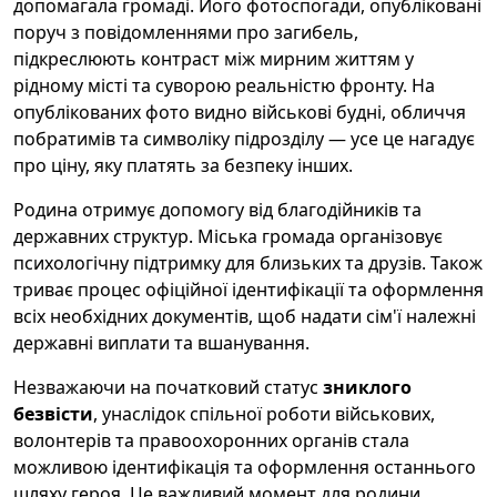
допомагала громаді. Його фотоспогади, опубліковані
поруч з повідомленнями про загибель,
підкреслюють контраст між мирним життям у
рідному місті та суворою реальністю фронту. На
опублікованих фото видно військові будні, обличчя
побратимів та символіку підрозділу — усе це нагадує
про ціну, яку платять за безпеку інших.
Родина отримує допомогу від благодійників та
державних структур. Міська громада організовує
психологічну підтримку для близьких та друзів. Також
триває процес офіційної ідентифікації та оформлення
всіх необхідних документів, щоб надати сім'ї належні
державні виплати та вшанування.
Незважаючи на початковий статус
зниклого
безвісти
, унаслідок спільної роботи військових,
волонтерів та правоохоронних органів стала
можливою ідентифікація та оформлення останнього
шляху героя. Це важливий момент для родини,