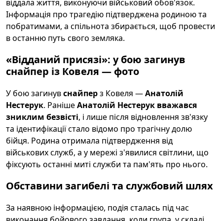
віддала життя, виконуючи військовий обов'язок.
Інформація про трагедію підтверджена родиною та
побратимами, а спільнота збирається, щоб провести
в останню путь свого земляка.
«Відданий присязі»: у бою загинув
снайпер із Ковеля — фото
У бою загинув
снайпер
з Ковеля —
Анатолій
Нестерук
. Раніше
Анатолій Нестерук вважався
зниклим безвісті
, і лише після відновлення зв'язку
та ідентифікації стало відомо про трагічну долю
бійця. Родина отримала підтвердження від
військових служб, а у мережі з'явилися світлини, що
фіксують останні миті служби та пам'ять про нього.
Обставини загибелі та службовий шлях
За наявною інформацією, подія сталась під час
виконання бойового завдання, коли група, у складі