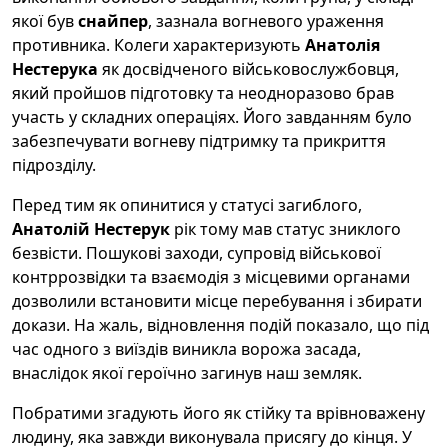
якої був
снайпер
, зазнала вогневого ураження
противника. Колеги характеризують
Анатолія
Нестерука
як досвідченого військовослужбовця,
який пройшов підготовку та неодноразово брав
участь у складних операціях. Його завданням було
забезпечувати вогневу підтримку та прикриття
підрозділу.
Перед тим як опинитися у статусі загиблого,
Анатолій Нестерук
рік тому мав статус зниклого
безвісти. Пошукові заходи, супровід військової
контррозвідки та взаємодія з місцевими органами
дозволили встановити місце перебування і збирати
докази. На жаль, відновлення подій показало, що під
час одного з виїздів виникла ворожа засада,
внаслідок якої героїчно загинув наш земляк.
Побратими згадують його як стійку та врівноважену
людину, яка завжди виконувала присягу до кінця. У