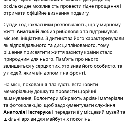
оскільки дає можливість провести гідне прощання і
отримати офіційне визнання подвигу.
Сусіди і однокласники розповідають, що у мирному
житті
Анатолій
любив риболовлю та підтримував
місцеві ініціативи. З дитинства його характеризували
як відповідального та дисциплінованого, тому
рішення присвятити життя захисту країни стало
природним для нього. Пам'ять про нього
залишиться у серцях тих, хто знав його особисто, та
у людей, яким він допоміг на фронті.
На місці поховання планують встановити
меморіальну дошку та провести щорічні
вшанування. Волонтери збирають архівні матеріали
та фотоколекцію, щоб задокументувати служіння
Анатолія Нестерука
і передати її у місцевий музей та
шкільні архіви для майбутніх поколінь.