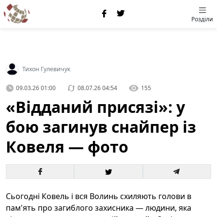
Розділи
Тихон Гулевичук
09.03.26 01:00
08.07.26 04:54
155
«Відданий присязі»: у
бою загинув снайпер із
Ковеля — фото
Сьогодні Ковель і вся Волинь схиляють голови в
пам'ять про загиблого захисника — людини, яка