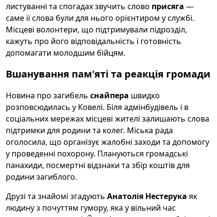
листуванні та спогадах звучить слово
присяга
—
саме її слова були для нього орієнтиром у службі.
Місцеві волонтери, що підтримували підрозділ,
кажуть про його відповідальність і готовність
допомагати молодшим бійцям.
Вшанування пам'яті та реакція громади
Новина про загибель
снайпера
швидко
розповсюдилась у Ковелі. Біля адмінбудівель і в
соціальних мережах місцеві жителі залишають слова
підтримки для родини та колег. Міська рада
оголосила, що організує жалобні заходи та допомогу
у проведенні похорону. Плануються громадські
панахиди, посмертні відзнаки та збір коштів для
родини загиблого.
Друзі та знайомі згадують
Анатолія Нестерука
як
людину з почуттям гумору, яка у вільний час