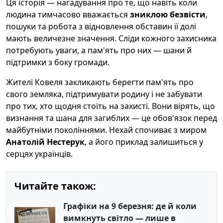
Ця історія — нагадування про те, що навіть коли
людина тимчасово вважається
зниклою безвісти
,
пошуки та робота з відновлення обставин її долі
мають величезне значення. Сліди кожного захисника
потребують уваги, а пам'ять про них — шани й
підтримки з боку громади.
Жителі Ковеля закликають берегти пам'ять про
свого земляка, підтримувати родину і не забувати
про тих, хто щодня стоїть на захисті. Вони вірять, що
визнання та шана для загиблих — це обов'язок перед
майбутніми поколіннями. Нехай спочиває з миром
Анатолій Нестерук
, а його приклад залишиться у
серцях українців.
Читайте також:
Графіки на 9 березня: де й коли
вимкнуть світло — лише в