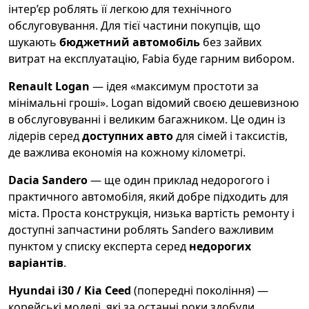
інтер’єр роблять її легкою для технічного
обслуговування. Для тієї частини покупців, що
шукають
бюджетний автомобіль
без зайвих
витрат на експлуатацію, Fabia буде гарним вибором.
Renault Logan
— ідея «максимум простоти за
мінімальні гроші». Logan відомий своєю дешевизною
в обслуговуванні і великим багажником. Це один із
лідерів серед
доступних авто
для сімей і таксистів,
де важлива економія на кожному кілометрі.
Dacia Sandero
— ще один приклад недорогого і
практичного автомобіля, який добре підходить для
міста. Проста конструкція, низька вартість ремонту і
доступні запчастини роблять Sandero важливим
пунктом у списку експерта серед
недорогих
варіантів
.
Hyundai i30 / Kia Ceed
(попередні покоління) —
корейські моделі, які за останні роки здобули