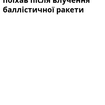
баллістичної ракети
(відео)
У мережі з'явилося вражаюче відео, яке вже за кілька
годин набрало сотні тисяч переглядів:
Volkswagen
Touareg
, зареєстрований в Україні, після влучення
баллістичної ракети все ж поїхав. Подія викликала
широкий резонанс серед автомобільних експертів,
волонтерів і пересічних користувачів, адже ролик
демонструє неймовірну стійкість і живучість техніки
в надзвичайних умовах.
Фантастична живучість: VW Touareg з
України поїхав після влучення
баллістичної ракети (відео)