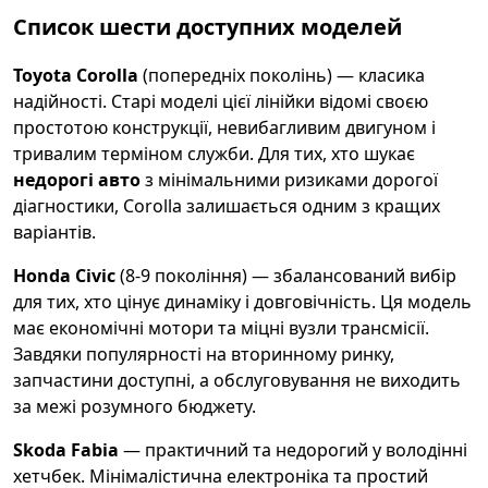
Список шести доступних моделей
Toyota Corolla
(попередніх поколінь) — класика
надійності. Старі моделі цієї лінійки відомі своєю
простотою конструкції, невибагливим двигуном і
тривалим терміном служби. Для тих, хто шукає
недорогі авто
з мінімальними ризиками дорогої
діагностики, Corolla залишається одним з кращих
варіантів.
Honda Civic
(8-9 покоління) — збалансований вибір
для тих, хто цінує динаміку і довговічність. Ця модель
має економічні мотори та міцні вузли трансмісії.
Завдяки популярності на вторинному ринку,
запчастини доступні, а обслуговування не виходить
за межі розумного бюджету.
Skoda Fabia
— практичний та недорогий у володінні
хетчбек. Мінімалістична електроніка та простий