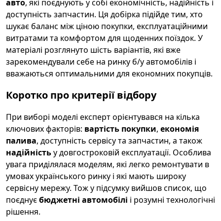
авто
, які поєднують у собі економічність, надійність і
доступність запчастин. Ця добірка підійде тим, хто
шукає баланс між ціною покупки, експлуатаційними
витратами та комфортом для щоденних поїздок. У
матеріалі розглянуто шість варіантів, які вже
зарекомендували себе на ринку б/у автомобілів і
вважаються оптимальними для економних покупців.
Коротко про критерії відбору
При виборі моделі експерт орієнтувався на кілька
ключових факторів:
вартість покупки
,
економія
палива
, доступність сервісу та запчастин, а також
надійність
у довгостроковій експлуатації. Особлива
увага приділялася моделям, які легко ремонтувати в
умовах українського ринку і які мають широку
сервісну мережу. Тож у підсумку вийшов список, що
поєднує
бюджетні автомобілі
і розумні технологічні
рішення.