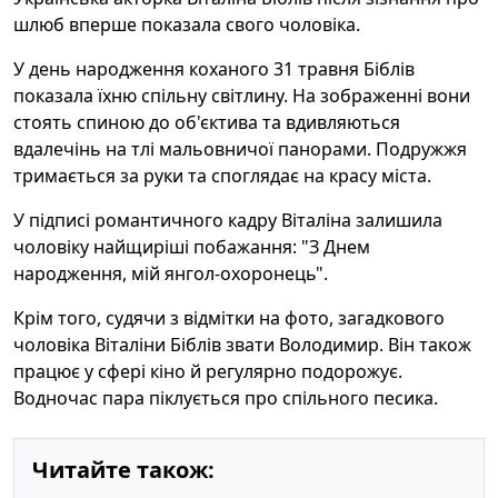
шлюб вперше показала свого чоловіка.
У день народження коханого 31 травня Біблів
показала їхню спільну світлину. На зображенні вони
стоять спиною до об'єктива та вдивляються
вдалечінь на тлі мальовничої панорами. Подружжя
тримається за руки та споглядає на красу міста.
У підписі романтичного кадру Віталіна залишила
чоловіку найщиріші побажання: "З Днем
народження, мій янгол-охоронець".
Крім того, судячи з відмітки на фото, загадкового
чоловіка Віталіни Біблів звати Володимир. Він також
працює у сфері кіно й регулярно подорожує.
Водночас пара піклується про спільного песика.
Читайте також: