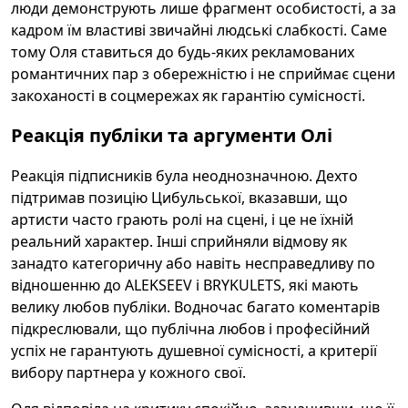
люди демонструють лише фрагмент особистості, а за
кадром їм властиві звичайні людські слабкості. Саме
тому Оля ставиться до будь-яких рекламованих
романтичних пар з обережністю і не сприймає сцени
закоханості в соцмережах як гарантію сумісності.
Реакція публіки та аргументи Олі
Реакція підписників була неоднозначною. Дехто
підтримав позицію Цибульської, вказавши, що
артисти часто грають ролі на сцені, і це не їхній
реальний характер. Інші сприйняли відмову як
занадто категоричну або навіть несправедливу по
відношенню до ALEKSEEV і BRYKULETS, які мають
велику любов публіки. Водночас багато коментарів
підкреслювали, що публічна любов і професійний
успіх не гарантують душевної сумісності, а критерії
вибору партнера у кожного свої.