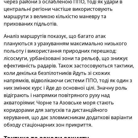
через райони з ослабленою ППО, тоді як удари в
центральні регіони частіше використовують
маршрути з великою кількістю маневру та
прихованих підльотів.
Аналіз маршрутів показує, що багато атак
плануються з урахуванням максимально низького
польоту і використання природних перешкод:
лісосмуги, урбанізовані зони та рельєф, що знижує
ефективність радарів. Також застосовуються тактики,
коли декілька безпілотників йдуть зі схожих
напрямків, відволікаючи системи ППО, тоді як один з
них змінює курс і йде до основної цілі. Значну роль
відіграють і напрямки повітряного руху над
акваторіями: Чорне та Азовське моря стають
коридорами для запусків та дистанційного
керування, що дає зловмисникам додаткові варіанти
обходу стаціонарних зон прикриття.