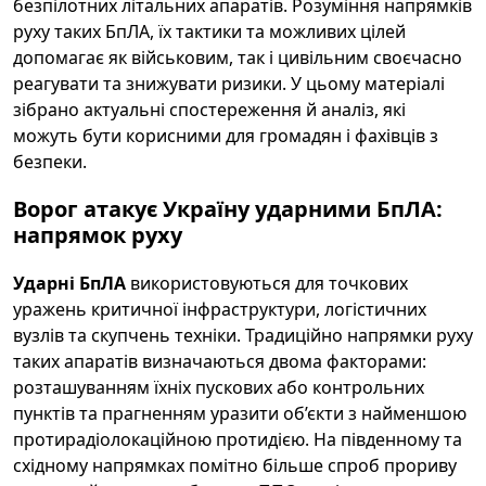
безпілотних літальних апаратів. Розуміння напрямків
руху таких БпЛА, їх тактики та можливих цілей
допомагає як військовим, так і цивільним своєчасно
реагувати та знижувати ризики. У цьому матеріалі
зібрано актуальні спостереження й аналіз, які
можуть бути корисними для громадян і фахівців з
безпеки.
Ворог атакує Україну ударними БпЛА:
напрямок руху
Ударні БпЛА
використовуються для точкових
уражень критичної інфраструктури, логістичних
вузлів та скупчень техніки. Традиційно напрямки руху
таких апаратів визначаються двома факторами:
розташуванням їхніх пускових або контрольних
пунктів та прагненням уразити об’єкти з найменшою
протирадіолокаційною протидією. На південному та
східному напрямках помітно більше спроб прориву