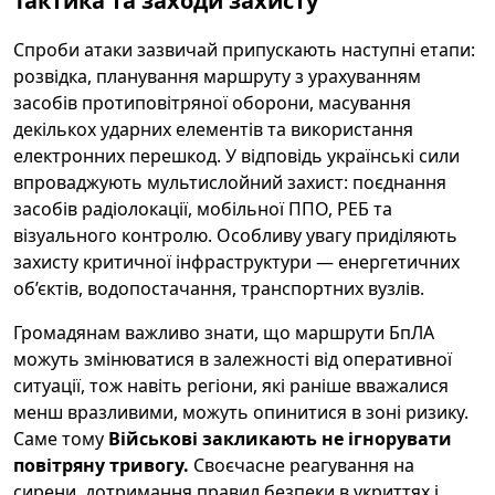
Тактика та заходи захисту
Спроби атаки зазвичай припускають наступні етапи:
розвідка, планування маршруту з урахуванням
засобів протиповітряної оборони, масування
декількох ударних елементів та використання
електронних перешкод. У відповідь українські сили
впроваджують мультислойний захист: поєднання
засобів радіолокації, мобільної ППО, РЕБ та
візуального контролю. Особливу увагу приділяють
захисту критичної інфраструктури — енергетичних
об’єктів, водопостачання, транспортних вузлів.
Громадянам важливо знати, що маршрути БпЛА
можуть змінюватися в залежності від оперативної
ситуації, тож навіть регіони, які раніше вважалися
менш вразливими, можуть опинитися в зоні ризику.
Саме тому
Військові закликають не ігнорувати
повітряну тривогу.
Своєчасне реагування на
сирени, дотримання правил безпеки в укриттях і