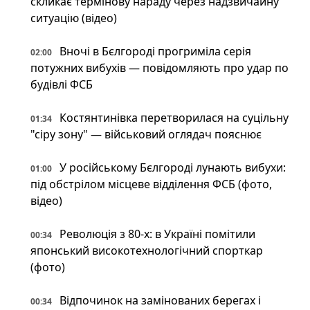
скликає термінову нараду через надзвичайну
ситуацію (відео)
Вночі в Бєлгороді прогриміла серія
02:00
потужних вибухів — повідомляють про удар по
будівлі ФСБ
Костянтинівка перетворилася на суцільну
01:34
"сіру зону" — військовий оглядач пояснює
У російському Бєлгороді лунають вибухи:
01:00
під обстрілом місцеве відділення ФСБ (фото,
відео)
Революція з 80-х: в Україні помітили
00:34
японський високотехнологічний спорткар
(фото)
Відпочинок на замінованих берегах і
00:34