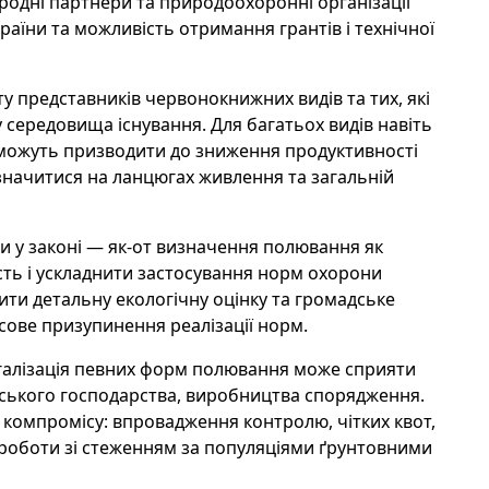
ародні партнери та природоохоронні організації
раїни та можливість отримання грантів і технічної
ту представників червонокнижних видів та тих, які
у середовища існування. Для багатьох видів навіть
можуть призводити до зниження продуктивності
означитися на ланцюгах живлення та загальній
и у законі — як-от визначення полювання як
ть і ускладнити застосування норм охорони
дити детальну екологічну оцінку та громадське
сове призупинення реалізації норм.
галізація певних форм полювання може сприяти
вського господарства, виробництва спорядження.
 компромісу: впровадження контролю, чітких квот,
ї роботи зі стеженням за популяціями ґрунтовними