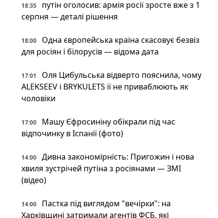
путін оголосив: армія росії зросте вже з 1
18:35
серпня — деталі рішення
Одна європейська країна скасовує безвіз
18:00
для росіян і білорусів — відома дата
Оля Цибульська відверто пояснила, чому
17:01
ALEKSEEV і BRYKULETS її не приваблюють як
чоловіки
Машу Єфросиніну обікрали під час
17:00
відпочинку в Іспанії (фото)
Дивна закономірність: Пригожин і нова
14:00
хвиля зустрічей путіна з росіянами — ЗМІ
(відео)
Пастка під виглядом "вечірки": на
14:00
Харківщині затримали агентів ФСБ, які