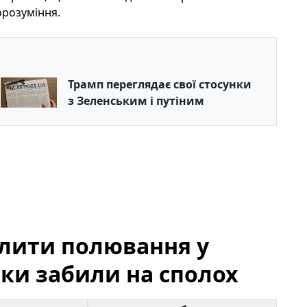
орозуміння.
Трамп переглядає свої стосунки
з Зеленським і путіним
олити полювання у
ики забили на сполох