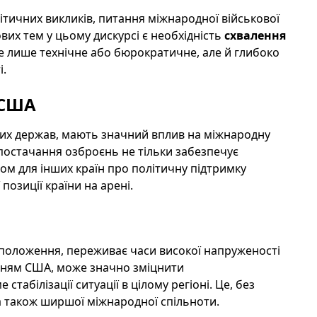
ітичних викликів, питання міжнародної військової
вих тем у цьому дискурсі є необхідність
схвалення
не лише технічне або бюрократичне, але й глибоко
і.
 США
вих держав, мають значний вплив на міжнародну
 постачання озброєнь не тільки забезпечує
лом для інших країн про політичну підтримку
позиції країни на арені.
е положення, переживає часи високої напруженості
енням США, може значно зміцнити
табілізації ситуації в цілому регіоні. Це, без
ів, а також ширшої міжнародної спільноти.