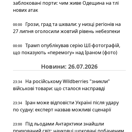
заблоковані порти: чим живе Одещина на тлі
нових атак
Грози, град та шквали: у низці регіонів на
00:00
27 липня оголосили жовтий рівень небезпеки
Трамп опублікував серію ШІ-фотографій,
00:00
що показують «перемогу» над Іраном (фото)
Новини: 26.07.2026
На російському Wildberries "зникли"
23:34
військові товари: що сталося насправді
Іран може відповісти Україні після удару
23:34
по судну: експерт назвав можливі сценарії
Під льодами Антарктики знайшли
23:00
прихований світ: науковці шоковані побаченим