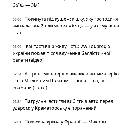
боїв» — ЗМІ
Покинута під кущем: кішку, яку господиня
03:00
вигнала, знайшли через місяць — у якому вона
стані
Фантастична живучість: VW Touareg з
03:00
України поїхав після влучення баллістичної
ракети (відео)
Астрономи вперше виявили антиматерію
02:34
поза Молочним Шляхом — вона інша, ніж
вважали (фото)
Патрульні встигли вибігти з авто перед
02:34
ударом: у Краматорську є поранений
Пожежна криза у Франції — Макрон
02:01