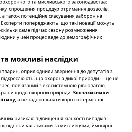
оохоронного та мисливського законодавства:
ку, спрощення процедур отримання дозволів,
 а також потенційне скасування заборон на
 Експерти попереджають, що такі новації можуть
оскільки саме під час сезону розмноження
людини у цей процес веде до демографічних
 та можливі наслідки
м тварин, оприлюднили звернення до депутатів з
и підкреслюють, що охорона дикої природи — це не
терес, пов'язаний з екосистемною рівновагою,
країни щодо охорони природи.
Зоозахисники
літику
, а не задовольняти короткотермінові
чних ризиках: підвищення кількості випадків
 між відпочивальниками та мисливцями, ймовірні