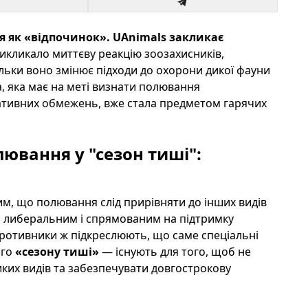
я як «відпочинок». UAnimals закликає
кликало миттєву реакцію зоозахисників,
кільки воно змінює підходи до охорони дикої фауни
а, яка має на меті визнати полювання
ативних обмежень, вже стала предметом гарячих
ювання у "сезон тиші":
м, що полювання слід прирівняти до інших видів
ш либеральним і спрямованим на підтримку
Противники ж підкреслюють, що саме спеціальні
ого
«сезону тиші»
— існують для того, щоб не
иких видів та забезпечувати довгострокову