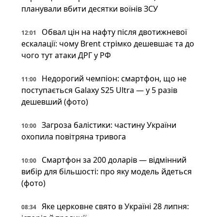
планували вбити десятки воїнів ЗСУ
Обвал цін на нафту після двотижневої
12:01
ескалації: чому Brent стрімко дешевшає та до
чого тут атаки ДРГ у РФ
Недорогий чемпіон: смартфон, що не
11:00
поступається Galaxy S25 Ultra — у 5 разів
дешевший (фото)
Загроза балістики: частину України
10:00
охопила повітряна тривога
Смартфон за 200 доларів — відмінний
10:00
вибір для більшості: про яку модель йдеться
(фото)
Яке церковне свято в Україні 28 липня:
08:34