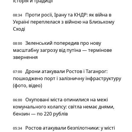
історія й традиції
Проти росії, Ірану та КНДР: як війна в
08:34
Україні переплелася з війною на Близькому
Сході
Зеленський попередив про нову
08:00
масштабну загрозу від путіна — термінове
звернення
Дрони атакували Ростов і Таганрог:
07:00
пошкоджено порт і залізничну інфраструктуру
(фото, відео)
Окуповані міста опинилися на межі
06:00
комунального колапсу: світла немає днями,
бензин — по 220 рублів
Ростов атакували безпілотники: у місті
05:34