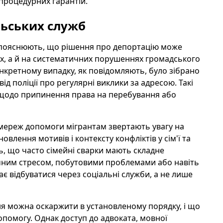
процедурних гарантій.
льських служб
, пояснюють, що рішення про депортацію може
х, а й на систематичних порушеннях громадського
онкретному випадку, як повідомляють, було зібрано
від поліції про регулярні виклики за адресою. Такі
у щодо припинення права на перебування або
 мереж допомоги мігрантам звертають увагу на
овлення мотивів і контексту конфліктів у сім'ї та
ь, що часто сімейні сварки мають складне
ічним стресом, побутовими проблемами або навіть
є відбуватися через соціальні служби, а не лише
я можна оскаржити в установленому порядку, і що
омогу. Однак доступ до адвоката, мовної