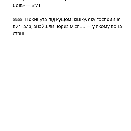
боїв» — ЗМІ
Покинута під кущем: кішку, яку господиня
03:00
вигнала, знайшли через місяць — у якому вона
стані
Фантастична живучість: VW Touareg з
03:00
України поїхав після влучення баллістичної
ракети (відео)
Астрономи вперше виявили антиматерію
02:34
поза Молочним Шляхом — вона інша, ніж
вважали (фото)
Патрульні встигли вибігти з авто перед
02:34
ударом: у Краматорську є поранений
Пожежна криза у Франції — Макрон
02:01