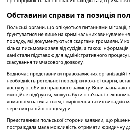
пропорційність застосованих заходів та дотримання 
Обставини справи та позиція по
Польські органи, що опікуються питаннями міграції
ґрунтуватися не лише на кримінальних звинувачення
порядку, які документуються скаргами громадян. У к
кілька письмових заяв від сусідів, а також інформація 
дані стали підставою для адміністративного процес
скасування тимчасового дозволу.
Водночас представники правозахисних організацій і
необхідність ретельної перевірки кожної скарги, встан
доступу особи до правового захисту. Вони зазначают
емоційне підґрунтя, можуть бути пов'язані з економ
домашнім насильством, і вирішення таких випадків ма
через міграційні процедури.
Представники польської сторони заявили, що рішенн
постраждала мала можливість отримати юридичну доп