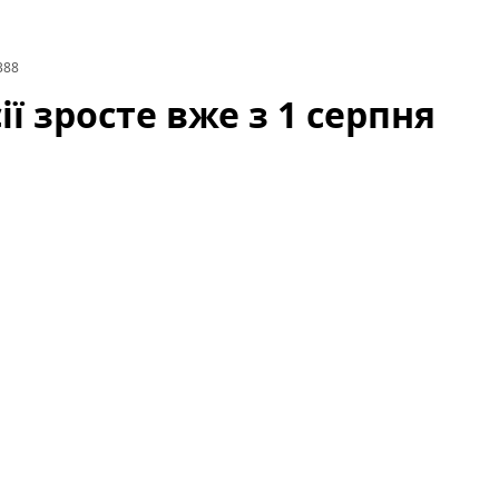
388
ії зросте вже з 1 серпня
ості збройних сил викликало хвилю запитань і
словами президента, відповідні кроки набудуть
ійних, кадрових та фінансових рішень для реалізації
армії росії від початку року.
Зараз важливо
ьшення, які правові механізми задіяні та які
 вже з 1 серпня — деталі