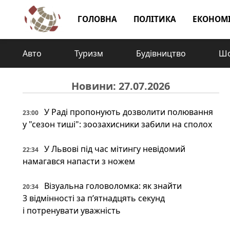
ГОЛОВНА
ПОЛІТИКА
ЕКОНОМ
Авто
Туризм
Будівництво
Шо
Новини: 27.07.2026
У Раді пропонують дозволити полювання
23:00
у "сезон тиші": зоозахисники забили на сполох
У Львові під час мітингу невідомий
22:34
намагався напасти з ножем
Візуальна головоломка: як знайти
20:34
3 відмінності за п’ятнадцять секунд
і потренувати уважність