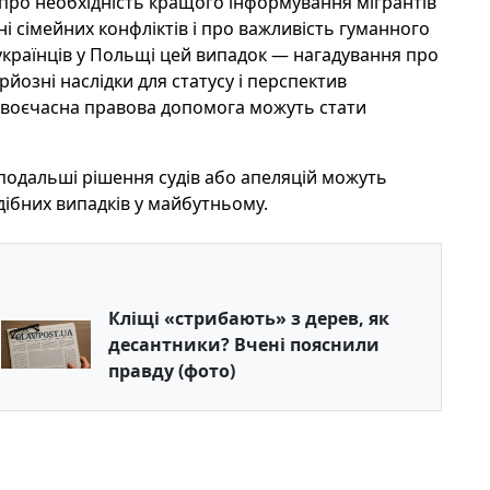
 про необхідність кращого інформування мігрантів
ні сімейних конфліктів і про важливість гуманного
 українців у Польщі цей випадок — нагадування про
йозні наслідки для статусу і перспектив
 своєчасна правова допомога можуть стати
 подальші рішення судів або апеляцій можуть
дібних випадків у майбутньому.
Кліщі «стрибають» з дерев, як
десантники? Вчені пояснили
правду (фото)