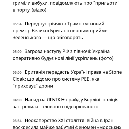
гриміли вибухи, повідомляють про "прильоти"
в порту. (відео)
Перед зустріччю з Трампом: новий
05:34
прем'єр Великої Британії першим прийме
Зеленського — що обговорять
Загроза наступу РФ з півночі: Україна
05:00
оперативно будує нові лінії укріплень (фото)
Британія передасть Україні права на Stone
05:00
Cloak: що відомо про систему РЕБ, яка
"приховує" дрони
Напад на ЛГБТКІ+ прайд у Берліні: поліція
04:00
застрелила головного підозрюваного
Неокаперство XXI століття: війна в Ірані
03:34
воскресила майже забутий феномен «морських