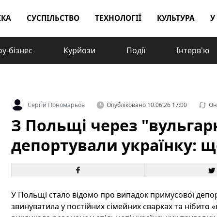
ІКА
СУСПІЛЬСТВО
ТЕХНОЛОГІЇ
КУЛЬТУРА
У
у-бізнес
Курйози
Події
Інтерв'ю
Сергій Пономарьов
Опубліковано
10.06.26 17:00
Он
З Польщі через "вульгар
депортували українку: щ
У Польщі стало відомо про випадок примусової депорт
звинуватила у постійних сімейних сварках та нібито «в