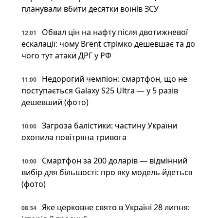
планували вбити десятки воїнів ЗСУ
Обвал цін на нафту після двотижневої
12:01
ескалації: чому Brent стрімко дешевшає та до
чого тут атаки ДРГ у РФ
Недорогий чемпіон: смартфон, що не
11:00
поступається Galaxy S25 Ultra — у 5 разів
дешевший (фото)
Загроза балістики: частину України
10:00
охопила повітряна тривога
Смартфон за 200 доларів — відмінний
10:00
вибір для більшості: про яку модель йдеться
(фото)
Яке церковне свято в Україні 28 липня:
08:34