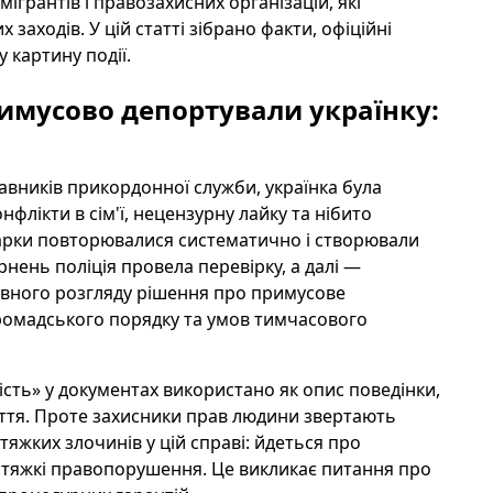
ігрантів і правозахисних організацій, які
 заходів. У цій статті зібрано факти, офіційні
у картину події.
римусово депортували українку:
авників прикордонної служби, українка була
онфлікти в сім'ї, нецензурну лайку та нібито
варки повторювалися систематично і створювали
рнень поліція провела перевірку, а далі —
тивного розгляду рішення про примусове
ромадського порядку та умов тимчасового
сть» у документах використано як опис поведінки,
иття. Проте захисники прав людини звертають
тяжких злочинів у цій справі: йдеться про
а тяжкі правопорушення. Це викликає питання про