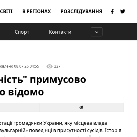
 СВІТІ
В РЕГІОНАХ
РОЗСЛІДУВАННЯ
Спорт
Контакти
овлено
08.07.26 04:55
227
ність" примусово
о відомо
ації громадянки України, яку місцева влада
ульгарній» поведінці в присутності сусідів. Історія