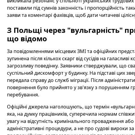
викликала резонанс у спільноті українських трудових м
поставили під сумнів законність і пропорційність таких
заяви та коментарі фахівців, щоб дати читачеві цілісн
З Польщі через "вульгарність" п
що відомо
За повідомленнями місцевих ЗМІ та офіційних предст
зупинена після кількох скарг від сусідів на галасливі к
загрозливу поведінку. Заявники стверджували, що с
суспільний дискомфорт у будинку. На підставі цих зве
передала справу до служб міграції. Після адміністра
повернення було прийнято у зв'язку з порушенням г
перебування.
Офіційні джерела наголошують, що термін «вульгарні
яка, на думку працівників, суперечила нормам співж
увагу на відсутність кримінального провадження або 
адміністративні процедури, а не про судові вироки з