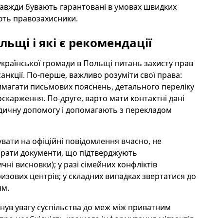
завжди бувають гарантовані в умовах швидких
ють правозахисники.
льщі і які є рекомендації
країнської громади в Польщі питань захисту прав
санкції. По-перше, важливо розуміти свої права:
вимагати письмових пояснень, детального переліку
оскарження. По-друге, варто мати контактні дані
идичну допомогу і допомагають з перекладом
увати на офіційні повідомлення вчасно, не
бирати документи, що підтверджують
чні висновки); у разі сімейних конфліктів
ризових центрів; у складних випадках звертатися до
ям.
рнув увагу суспільства до меж між приватним