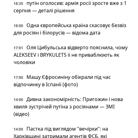
путін оголосив: армія росії зросте вже з 1
18:35
серпня — деталі рішення
Одна європейська країна скасовує безвіз
18:00
для росіян і білорусів — відома дата
Оля Цибульська відверто пояснила, чому
17:01
ALEKSEEV і BRYKULETS її не приваблюють як
чоловіки
Машу Єфросиніну обікрали під час
17:00
відпочинку в Іспанії (фото)
Дивна закономірність: Пригожин і нова
14:00
хвиля зустрічей путіна з росіянами — ЗМІ
(відео)
Пастка під виглядом "вечірки": на
14:00
Харківщині затримали агентів ФСБ, які