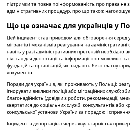
підтримки та повна поінформованість про права не 
адміністративних процедур, про що також наголошу
Що це означає для українців у По
Цей інцидент став приводом для обговорення серед у
мігрантів і механізмів реагування на адміністративні 
навіть у разі адміністративних претензій необхідно 
підстав для депортації та інформації про можливість 
фундацій та організацій, які надають безоплатну юр
документів.
Поради для українців, які проживають у Польщі: реаг
ігнорувати виклики поліції або міграційних служб; з
благонадійність (довідки з роботи, рекомендації, меди
звертатися до соціальних служб, консультантів або к
консульської установи України за порадою і сприянн
Інцидент із депортацією через «вульгарність» приве