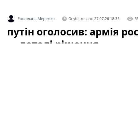
Роксолана Мережко
Опубліковано
27.07.26 18:35
5
путін оголосив: армія рос
— деталі рішення
Офіційне оголошення кремля про збільшення чисельн
припущень як усередині росії, так і за її межами. За 
чинності з 1 серпня, і вже згадується низка організац
цього плану.
Це вже третє рішення про розширення 
розібратися в деталях: кого саме стосуватиметься збіл
можливі наслідки для регіону й для світової безпеки.
путін оголосив: армія росії зросте
рішення