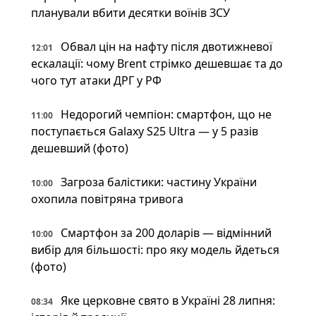
планували вбити десятки воїнів ЗСУ
Обвал цін на нафту після двотижневої
12:01
ескалації: чому Brent стрімко дешевшає та до
чого тут атаки ДРГ у РФ
Недорогий чемпіон: смартфон, що не
11:00
поступається Galaxy S25 Ultra — у 5 разів
дешевший (фото)
Загроза балістики: частину України
10:00
охопила повітряна тривога
Смартфон за 200 доларів — відмінний
10:00
вибір для більшості: про яку модель йдеться
(фото)
Яке церковне свято в Україні 28 липня:
08:34