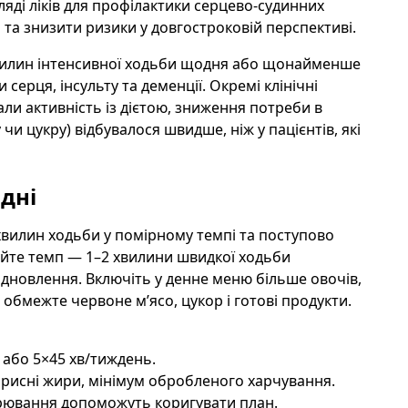
яді ліків для профілактики серцево-судинних
та знизити ризики у довгостроковій перспективі.
хвилин інтенсивної ходьби щодня або щонайменше
серця, інсульту та деменції. Окремі клінічні
ли активність із дієтою, зниження потреби в
и цукру) відбувалося швидше, ніж у пацієнтів, які
дні
 хвилин ходьби у помірному темпі та поступово
уйте темп — 1–2 хвилини швидкої ходьби
ідновлення. Включіть у денне меню більше овочів,
ї; обмежте червоне м’ясо, цукор і готові продукти.
 або 5×45 хв/тиждень.
корисні жири, мінімум обробленого харчування.
мірювання допоможуть коригувати план.