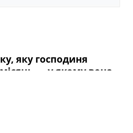
ку, яку господиня
місяць — у якому вона
в, почалася з випадкового виявлення тварини, що
. Люди, які проходили повз, спочатку подумали, що
 сліди недоїдання та стресу. Через місяць від