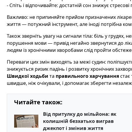
- Спіть і відпочивайте: достатній сон знижує стресов
Важливо: не припиняйте прийом призначених лікарем 
життя — потужний інструмент, але іноді потрібна ком
Також зверніть увагу на сигнали тіла: біль у грудях, 
порушення мови — привід негайно звернутися до лік
людям із хронічними хворобами слід пройти обстеже
Переваги цих змін виходять за межі судин: поліпшуєть
знижується ризик падінь і розвитку хронічних захвор
Швидкої ходьби
та
правильного харчування
стає 
швидше, ніж очікували, і допомагає зберегти незалеж
Читайте також:
Від притулку до мільйона: як
колишній безхатько виграв
джекпот і змінив життя