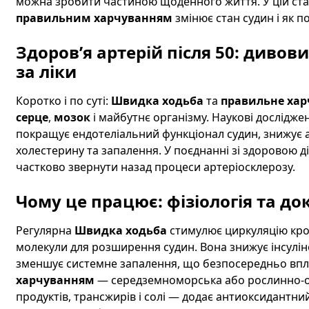
можна зробити частиною щоденного життя. У цій ста
правильним харчуванням
змінює стан судин і як п
Здоров’я артерій після 50: диво
за ліки
Коротко і по суті:
Швидка ходьба
та
правильне хар
серце
,
мозок
і майбутнє організму. Наукові дослідж
покращує ендотеліальний функціонал судин, знижує 
холестерину та запалення. У поєднанні зі здоровою д
частково звернути назад процеси артеріосклерозу.
Чому це працює: фізіологія та до
Регулярна
Швидка ходьба
стимулює циркуляцію кров
молекули для розширення судин. Вона знижує інсулін
зменшує системне запалення, що безпосередньо впли
харчуванням
— середземноморська або рослинно-ор
продуктів, трансжирів і солі — додає антиоксидантни