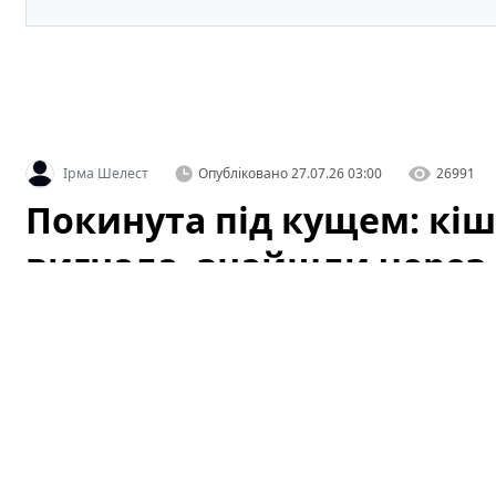
Ірма Шелест
Опубліковано
27.07.26 03:00
26991
Покинута під кущем: кіш
вигнала, знайшли через 
стані
Історія, яка не залишила байдужими місцевих жителі
сховалася під кущем біля одного з житлових будинків
це просто дика кішка, але уважніша перевірка виявила