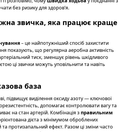
тті розповімо, чому
Швидка ходьба
у поєднанні з
очати без ризику для здоров’я.
вижна звичка, яка працює краще
чування
– це найпотужніший спосіб захистити
ення показують, що регулярна аеробна активність
артеріальний тиск, зменшує рівень шкідливого
ієтою ці звички можуть уповільнити та навіть
казова база
і, підвищує виділення оксиду азоту — ключової
орезистентність, допомагає контролювати вагу та
ває на стан артерій. Комбінація з
правильним
ієнтована дієта з мінімумом оброблених
й та протизапальний ефект. Разом ці зміни часто