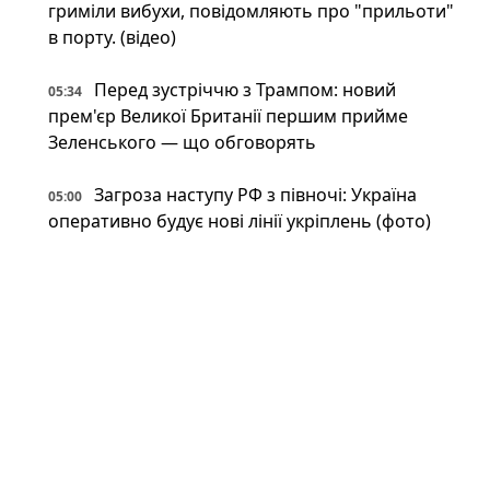
гриміли вибухи, повідомляють про "прильоти"
в порту. (відео)
Перед зустріччю з Трампом: новий
05:34
прем'єр Великої Британії першим прийме
Зеленського — що обговорять
Загроза наступу РФ з півночі: Україна
05:00
оперативно будує нові лінії укріплень (фото)
Британія передасть Україні права на Stone
05:00
Cloak: що відомо про систему РЕБ, яка
"приховує" дрони
Напад на ЛГБТКІ+ прайд у Берліні: поліція
04:00
застрелила головного підозрюваного
Неокаперство XXI століття: війна в Ірані
03:34
воскресила майже забутий феномен «морських