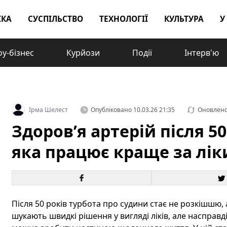
ІКА
СУСПІЛЬСТВО
ТЕХНОЛОГІЇ
КУЛЬТУРА
У
у-бізнес
Курйози
Події
Інтерв'ю
Ірма Шелест
Опубліковано
10.03.26 21:35
Оновлен
Здоров’я артерій після 5
яка працює краще за лік
Після 50 років турбота про судини стає не розкішшю
шукають швидкі рішення у вигляді ліків, але насправді