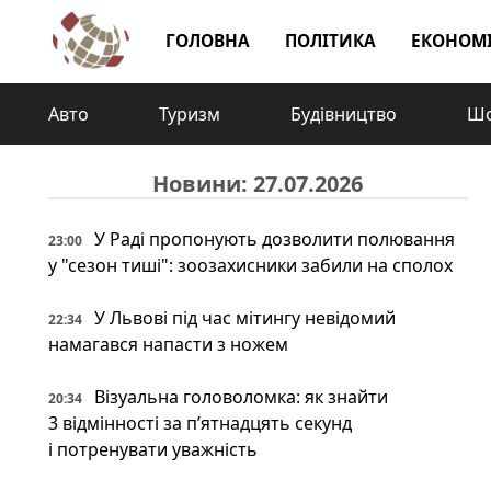
ГОЛОВНА
ПОЛІТИКА
ЕКОНОМ
Авто
Туризм
Будівництво
Шо
Новини: 27.07.2026
У Раді пропонують дозволити полювання
23:00
у "сезон тиші": зоозахисники забили на сполох
У Львові під час мітингу невідомий
22:34
намагався напасти з ножем
Візуальна головоломка: як знайти
20:34
3 відмінності за п’ятнадцять секунд
і потренувати уважність