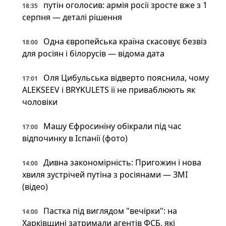
путін оголосив: армія росії зросте вже з 1
18:35
серпня — деталі рішення
Одна європейська країна скасовує безвіз
18:00
для росіян і білорусів — відома дата
Оля Цибульська відверто пояснила, чому
17:01
ALEKSEEV і BRYKULETS її не приваблюють як
чоловіки
Машу Єфросиніну обікрали під час
17:00
відпочинку в Іспанії (фото)
Дивна закономірність: Пригожин і нова
14:00
хвиля зустрічей путіна з росіянами — ЗМІ
(відео)
Пастка під виглядом "вечірки": на
14:00
Харківщині затримали агентів ФСБ, які