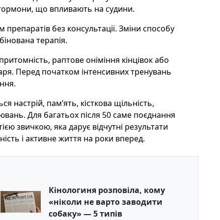
і гормони, що впливають на судини.
препаратів без консультації. Зміни способу
бінована терапія.
непритомність, раптове оніміння кінцівок або
аря. Перед початком інтенсивних тренувань
ння.
ся настрій, пам’ять, кісткова щільність,
ювань. Для багатьох після 50 саме поєднання
тією звичкою, яка дарує відчутні результати
ність і активне життя на роки вперед.
Кінологиня розповіла, кому
«ніколи не варто заводити
собаку» — 5 типів