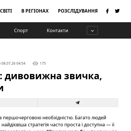
 СВІТІ
В РЕГІОНАХ
РОЗСЛІДУВАННЯ
Спорт
Контакти
о
08.07.26 04:54
175
0: дивовижна звичка,
и
, а першочерговою необхідністю. Багато людей
 найдієвіша стратегія часто проста і доступна — її