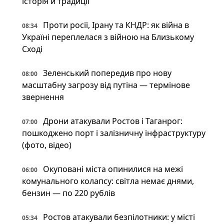
історія й традиції
Проти росії, Ірану та КНДР: як війна в
08:34
Україні переплелася з війною на Близькому
Сході
Зеленський попередив про нову
08:00
масштабну загрозу від путіна — термінове
звернення
Дрони атакували Ростов і Таганрог:
07:00
пошкоджено порт і залізничну інфраструктуру
(фото, відео)
Окуповані міста опинилися на межі
06:00
комунального колапсу: світла немає днями,
бензин — по 220 рублів
Ростов атакували безпілотники: у місті
05:34