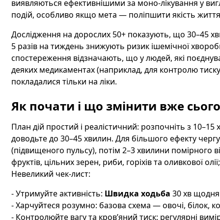
виявляються ефективнішими за моно-лікування у вигл
подій, особливо якщо мета — поліпшити якість життя 
Дослідження на дорослих 50+ показують, що 30–45 
5 разів на тиждень знижують ризик ішемічної хвороби 
спостереження відзначають, що у людей, які поєднува
деяких медикаментах (наприклад, для контролю тиску ч
покладалися тільки на ліки.
Як почати і що змінити вже сього
План дій простий і реалістичний: розпочніть з 10–15
доводьте до 30–45 хвилин. Для більшого ефекту черг
(підвищеного пульсу), потім 2–3 хвилини помірного в
фруктів, цільних зерен, риби, горіхів та оливкової олі
Невеликий чек-лист:
- Утримуйте активність:
Швидка ходьба
30 хв щодня
- Харчуйтеся розумно: базова схема — овочі, білок, 
- Контролюйте вагу та кров’яний тиск: регулярні ви