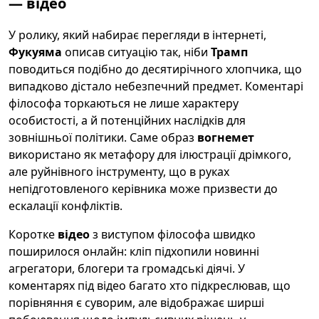
— відео
У ролику, який набирає перегляди в інтернеті,
Фукуяма
описав ситуацію так, ніби
Трамп
поводиться подібно до десятирічного хлопчика, що
випадково дістало небезпечний предмет. Коментарі
філософа торкаються не лише характеру
особистості, а й потенційних наслідків для
зовнішньої політики. Саме образ
вогнемет
використано як метафору для ілюстрації дрімкого,
але руйнівного інструменту, що в руках
непідготовленого керівника може призвести до
ескалації конфліктів.
Коротке
відео
з виступом філософа швидко
поширилося онлайн: кліп підхопили новинні
агрегатори, блогери та громадські діячі. У
коментарях під відео багато хто підкреслював, що
порівняння є суворим, але відображає ширші