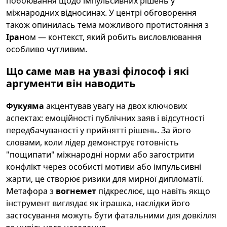
побоювання щодо імпульсивних рішень у
міжнародних відносинах. У центрі обговорення
також опинилась тема можливого протистояння з
Іран
ом — контекст, який робить висловлювання
особливо чутливим.
Що саме мав на увазі філософ і які
аргументи він наводить
Фукуяма
акцентував увагу на двох ключових
аспектах: емоційності публічних заяв і відсутності
передбачуваності у прийнятті рішень. За його
словами, коли лідер демонструє готовність
"пощипати" міжнародні норми або загострити
конфлікт через особисті мотиви або імпульсивні
жарти, це створює ризики для мирної дипломатії.
Метафора з
вогнемет
підкреслює, що навіть якщо
інструмент виглядає як іграшка, наслідки його
застосування можуть бути фатальними для довкілля