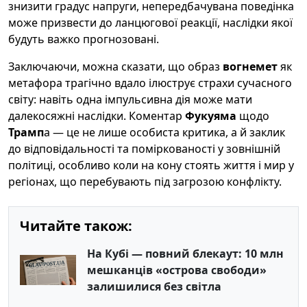
знизити градус напруги, непередбачувана поведінка
може призвести до ланцюгової реакції, наслідки якої
будуть важко прогнозовані.
Заключаючи, можна сказати, що образ
вогнемет
як
метафора трагічно вдало ілюструє страхи сучасного
світу: навіть одна імпульсивна дія може мати
далекосяжні наслідки. Коментар
Фукуяма
щодо
Трамп
а — це не лише особиста критика, а й заклик
до відповідальності та поміркованості у зовнішній
політиці, особливо коли на кону стоять життя і мир у
регіонах, що перебувають під загрозою конфлікту.
Читайте також:
На Кубі — повний блекаут: 10 млн
мешканців «острова свободи»
залишилися без світла