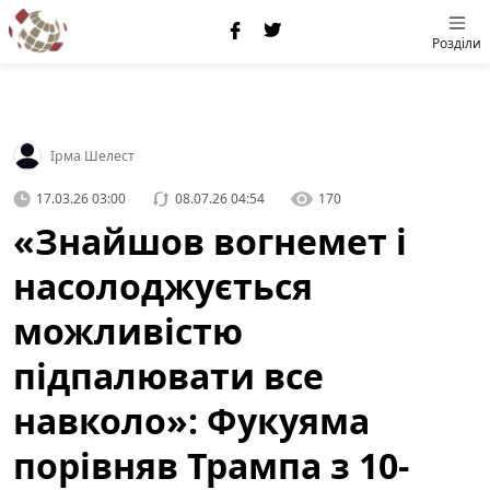
Розділи
Ірма Шелест
17.03.26 03:00
08.07.26 04:54
170
«Знайшов вогнемет і
насолоджується
можливістю
підпалювати все
навколо»: Фукуяма
порівняв Трампа з 10-