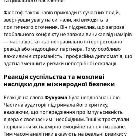
та цивільного населення.
Філософ також навів приклади із сучасних подій,
звернувши увагу на сигнали, які виходять із
політичного оточення. Він підкреслив, що загроза
глобального конфлікту не завжди виникає від намірів
— часто достатньо неправильно інтерпретованої
реакції або недооцінки партнера. Тому особливо
важливим є стриманість і професійна дипломатія, що
здатна зменшити ризики непотрібної ескалації.
Реакція суспільства та можливі
наслідки для міжнародної безпеки
Реакція на слова
Фукуяма
була неоднозначною.
Частина аудиторії підтримала його критику,
вважаючи, що попередження про імпульсивність
лідера є своєчасним і необхідним. Інші ж трактували
порівняння як надмірно емоційне та політизоване.
Тим часом аналітики вказують на реальні ризики: у