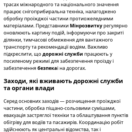
трасах міжнародного та національного значення
працює снігоприбиральна техніка, налагоджено
обробку проїжджої частини протиожеледними
матеріалами. Представники
Мінрозвитку
регулярно
оновлюють картину подій, інформуючи про закриті
ділянки, тимчасові обмеження для вантажного
транспорту та рекомендації водіям. Важливо
підкреслити, що
дорожні служби
працюють у
посиленому режимі для забезпечення проїзду і
забезпечення
безпека
і на дорогах.
Заходи, які вживають дорожні служби
та органи влади
Серед основних заходів — розчищення проїжджої
частини, обробка піщано-сольовими сумішами,
евакуація застряглої техніки та облаштування пунктів
обігріву для водіїв та пасажирів. Координацію робіт
здійснюють як центральні відомства, так і