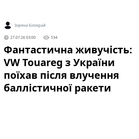
Зоряна Білокрай
27.07.26 03:00
534
Фантастична живучість:
VW Touareg з України
поїхав після влучення
баллістичної ракети
(відео)
У мережі з'явилося вражаюче відео, яке вже за кілька