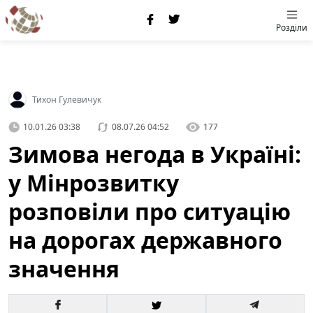
Розділи
Тихон Гулевичук
10.01.26 03:38
08.07.26 04:52
177
Зимова негода в Україні:
у Мінрозвитку
розповіли про ситуацію
на дорогах державного
значення