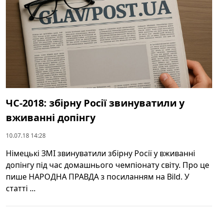
ЧС-2018: збірну Росії звинуватили у
вживанні допінгу
10.07.18 14:28
Німецькі ЗМІ звинуватили збірну Росії у вживанні
допінгу під час домашнього чемпіонату світу. Про це
пише НАРОДНА ПРАВДА з посиланням на Bild. У
статті ...