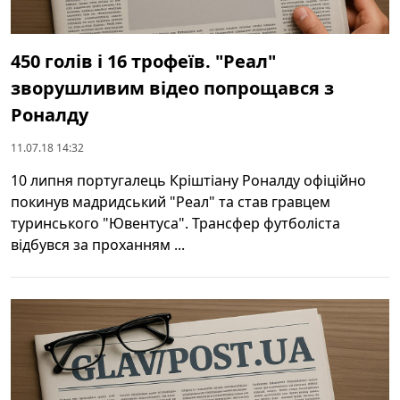
450 голів і 16 трофеїв. "Реал"
зворушливим відео попрощався з
Роналду
11.07.18 14:32
10 липня португалець Кріштіану Роналду офіційно
покинув мадридський "Реал" та став гравцем
туринського "Ювентуса". Трансфер футболіста
відбувся за проханням ...