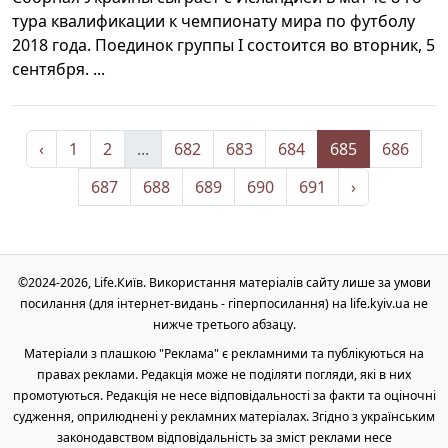
тура квалификации к чемпионату мира по футболу
2018 года. Поединок группы I состоится во вторник, 5
сентября. ...
‹
1
2
...
682
683
684
685
686
687
688
689
690
691
›
©2024-2026, Life.Київ. Використання матеріалів сайту лише за умови
посилання (для інтернет-видань - гіперпосилання) на life.kyiv.ua не
нижче третього абзацу.
Матеріали з плашкою "Реклама" є рекламними та публікуються на
правах реклами. Редакція може не поділяти погляди, які в них
промотуються. Редакція не несе відповідальності за факти та оціночні
судження, оприлюднені у рекламних матеріалах. Згідно з українським
законодавством відповідальність за зміст реклами несе