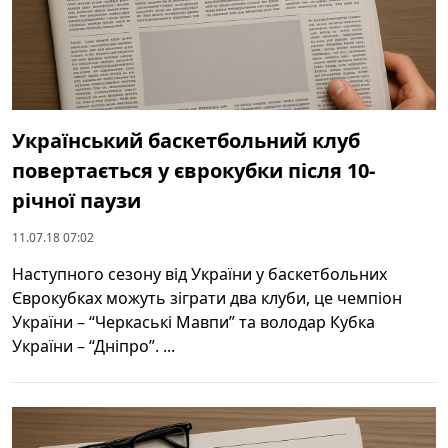
Український баскетбольний клуб
повертається у єврокубки після 10-
річної паузи
11.07.18 07:02
Наступного сезону від України у баскетбольних
Єврокубках можуть зіграти два клуби, це чемпіон
України – “Черкаські Мавпи” та володар Кубка
України – “Дніпро”. ...