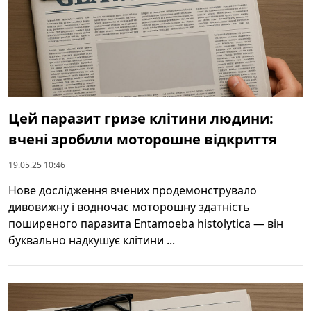
Цей паразит гризе клітини людини:
вчені зробили моторошне відкриття
19.05.25 10:46
Нове дослідження вчених продемонструвало
дивовижну і водночас моторошну здатність
поширеного паразита Entamoeba histolytica — він
буквально надкушує клітини ...