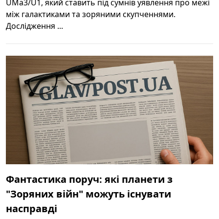
UMa3/U1, який ставить під сумнів уявлення про межі
між галактиками та зоряними скупченнями.
Дослідження ...
Фантастика поруч: які планети з
"Зоряних війн" можуть існувати
насправді