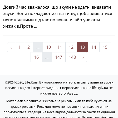
Довгий час вважалося, що акули не здатні видавати
звуки. Вони покладаються на тишу, щоб залишатися
непоміченими під час полювання або уникати
хижаків.Проте ...
‹
1
2
...
10
11
12
13
14
15
16
...
147
148
›
©2024-2026, Life.Київ. Використання матеріалів сайту лише за умови
посилання (для інтернет-видань - гіперпосилання) на life.kyiv.ua не
нижче третього абзацу.
Матеріали з плашкою "Реклама" є рекламними та публікуються на
правах реклами. Редакція може не поділяти погляди, які в них
промотуються. Редакція не несе відповідальності за факти та оціночні
судження, оприлюднені у рекламних матеріалах. Згідно з українським