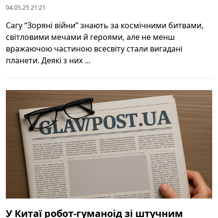
04.05.25 21:21
Сагу “Зоряні війни” знають за космічними битвами,
світловими мечами й героями, але не менш
вражаючою частиною всесвіту стали вигадані
планети. Деякі з них ...
У Китаї робот-гуманоід зі штучним