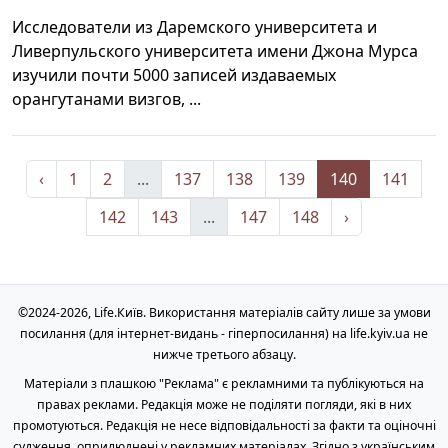
Исследователи из Даремского университета и
Ливерпульского университета имени Джона Мурса
изучили почти 5000 записей издаваемых
орангутанами визгов, ...
‹
1
2
...
137
138
139
140
141
142
143
...
147
148
›
©2024-2026, Life.Київ. Використання матеріалів сайту лише за умови
посилання (для інтернет-видань - гіперпосилання) на life.kyiv.ua не
нижче третього абзацу.
Матеріали з плашкою "Реклама" є рекламними та публікуються на
правах реклами. Редакція може не поділяти погляди, які в них
промотуються. Редакція не несе відповідальності за факти та оціночні
судження, оприлюднені у рекламних матеріалах. Згідно з українським