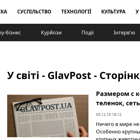
ІКА
СУСПІЛЬСТВО
ТЕХНОЛОГІЇ
КУЛЬТУРА
У
у-бізнес
Курйози
Події
Інтерв'ю
У світі - GlavPost - Сторін
Размером с 
теленок, сет
09.12.18 18:12
Ничего в мире н
Особенно крупны
крупных животных