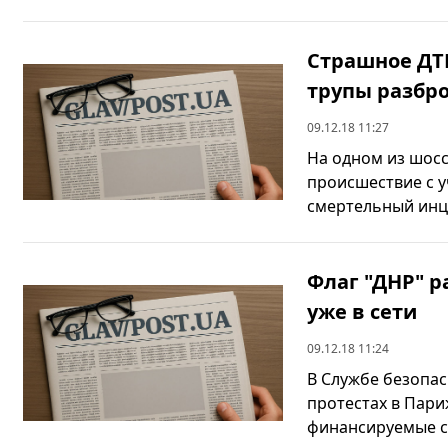
Страшное ДТП
трупы разбро
09.12.18 11:27
На одном из шос
происшествие с у
смертельный инци
Флаг "ДНР" 
уже в сети
09.12.18 11:24
В Службе безопас
протестах в Пари
финансируемые сп