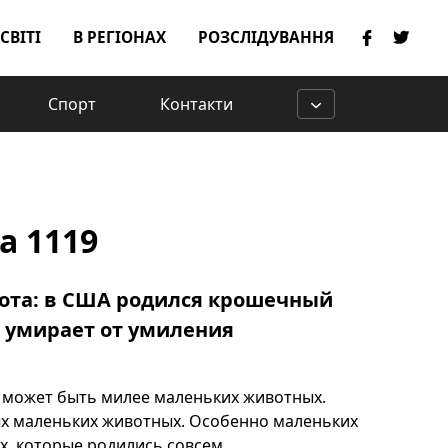
 СВІТІ
В РЕГІОНАХ
РОЗСЛІДУВАННЯ
Спорт
Контакти
ка 1119
кота: в США родился крошечный
ь умирает от умиления
е может быть милее маленьких животных.
х маленьких животных. Особенно маленьких
, которые родились совсем ...