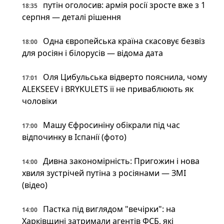
путін оголосив: армія росії зросте вже з 1
18:35
серпня — деталі рішення
Одна європейська країна скасовує безвіз
18:00
для росіян і білорусів — відома дата
Оля Цибульська відверто пояснила, чому
17:01
ALEKSEEV і BRYKULETS її не приваблюють як
чоловіки
Машу Єфросиніну обікрали під час
17:00
відпочинку в Іспанії (фото)
Дивна закономірність: Пригожин і нова
14:00
хвиля зустрічей путіна з росіянами — ЗМІ
(відео)
Пастка під виглядом "вечірки": на
14:00
Харківщині затримали агентів ФСБ, які