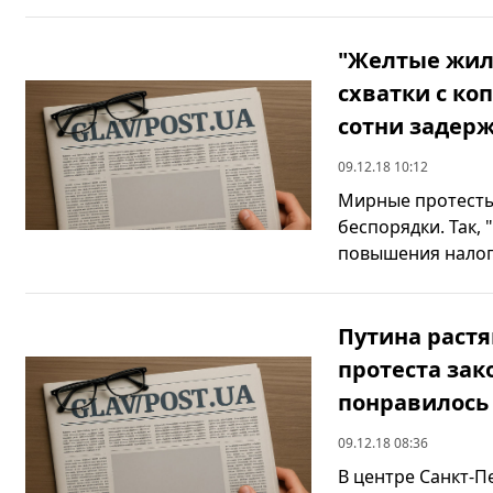
"Желтые жил
схватки с ко
сотни задер
09.12.18 10:12
Мирные протесты
беспорядки. Так,
повышения налога
Путина растя
протеста за
понравилось
09.12.18 08:36
В центре Санкт-П