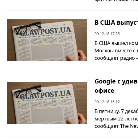
В США выпус
09.12.18 17:35
В США вышел ком
Москвы вместе с
сообщает радио «
Google с уди
офисе
09.12.18 16:12
В пятницу, 7 дек
мертвым 22-летне
сообщает The New 