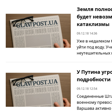
Земля полнос
будет невоз
катаклизмы
09.12.18 14:36
Уже в недалеком 
уйти под воду. У
неутешительных пр
У Путина уг
подробности 
09.12.18 12:54
Соединенные Шта
военному превосх
Варшава активно 