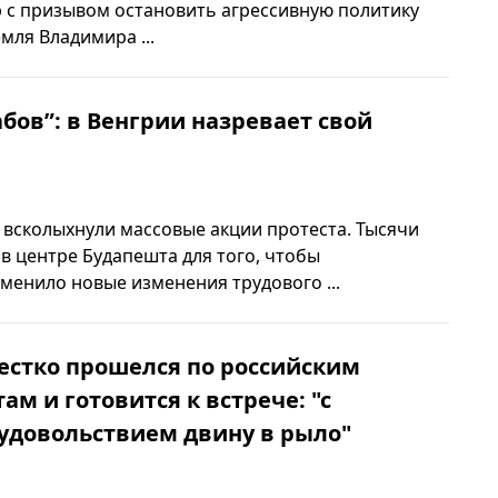
 с призывом остановить агрессивную политику
мля Владимира ...
абов”: в Венгрии назревает свой
всколыхнули массовые акции протеста. Тысячи
в центре Будапешта для того, чтобы
менило новые изменения трудового ...
естко прошелся по российским
ам и готовится к встрече: "с
удовольствием двину в рыло"