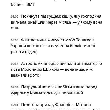
боїв» — ЗМІ
Покинута під кущем: кішку, яку господиня
03:00
вигнала, знайшли через місяць — у якому вона
стані
Фантастична живучість: VW Touareg з
03:00
України поїхав після влучення баллістичної
ракети (відео)
Астрономи вперше виявили антиматерію
02:34
поза Молочним Шляхом — вона інша, ніж
вважали (фото)
Патрульні встигли вибігти з авто перед
02:34
ударом: у Краматорську є поранений
Пожежна криза у Франції — Макрон
02:01