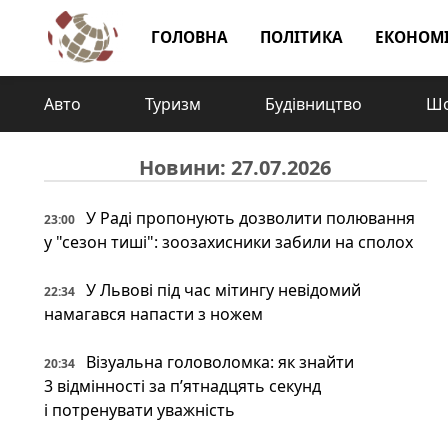
ГОЛОВНА
ПОЛІТИКА
ЕКОНОМ
Авто
Туризм
Будівництво
Шо
Новини: 27.07.2026
У Раді пропонують дозволити полювання
23:00
у "сезон тиші": зоозахисники забили на сполох
У Львові під час мітингу невідомий
22:34
намагався напасти з ножем
Візуальна головоломка: як знайти
20:34
3 відмінності за п’ятнадцять секунд
і потренувати уважність