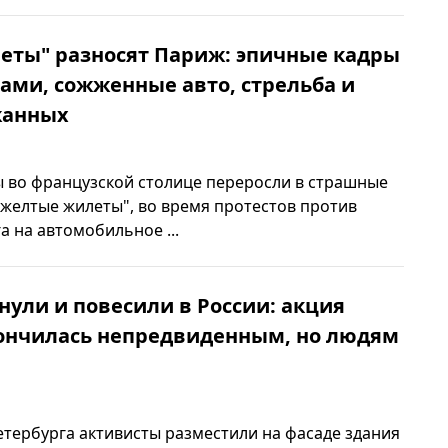
еты" разносят Париж: эпичные кадры
пами, сожженные авто, стрельба и
жанных
 во французской столице переросли в страшные
 "желтые жилеты", во время протестов против
 на автомобильное ...
нули и повесили в России: акция
кончилась непредвиденным, но людям
етербурга активисты разместили на фасаде здания