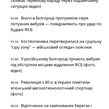
скликає термінову нараду через надзвичайну
ситуацію (відео)
Вночі в Бєлгороді прогриміла серія
02:00
потужних вибухів — повідомляють про удар по
будівлі ФСБ
Костянтинівка перетворилася на суцільну
01:34
"сіру зону" — військовий оглядач пояснює
У російському Бєлгороді лунають вибухи:
01:00
під обстрілом місцеве відділення ФСБ (фото,
відео)
Революція з 80-х: в Україні помітили
00:34
японський високотехнологічний спорткар
(фото)
Відпочинок на замінованих берегах і
00:34