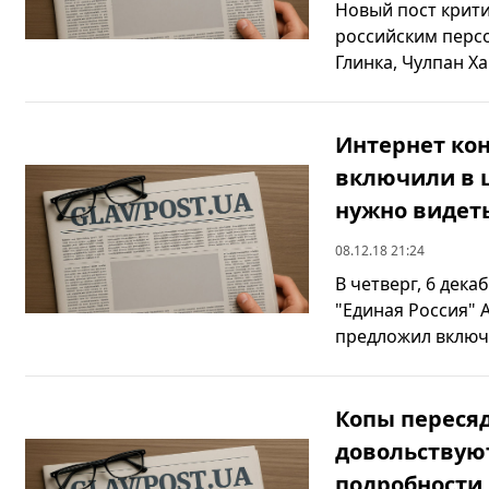
Новый пост крити
российским персо
Глинка, Чулпан Ха
Интернет кон
включили в 
нужно видет
08.12.18 21:24
В четверг, 6 дек
"Единая Россия" 
предложил включи
Копы пересяд
довольствуют
подробности