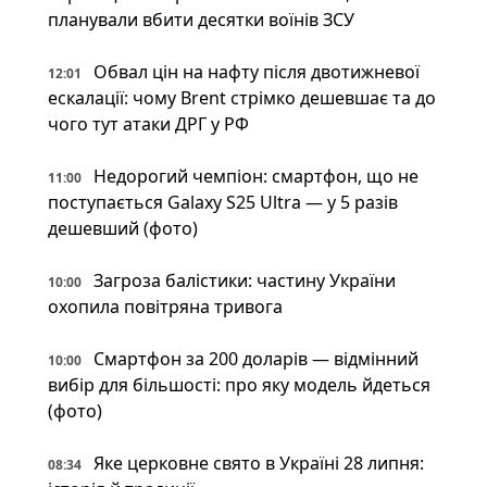
планували вбити десятки воїнів ЗСУ
Обвал цін на нафту після двотижневої
12:01
ескалації: чому Brent стрімко дешевшає та до
чого тут атаки ДРГ у РФ
Недорогий чемпіон: смартфон, що не
11:00
поступається Galaxy S25 Ultra — у 5 разів
дешевший (фото)
Загроза балістики: частину України
10:00
охопила повітряна тривога
Смартфон за 200 доларів — відмінний
10:00
вибір для більшості: про яку модель йдеться
(фото)
Яке церковне свято в Україні 28 липня:
08:34