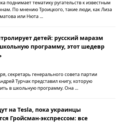
ка поднимает тематику ругательств к известным
нам. По мнению Троицкого, такие люди, как Лиза
матова или Нюта ...
тролирует детей: русский маразм
школьную программу, этот шедевр
ь
абря, секретарь генерального совета партии
Андрей Турчак представил книгу, которую
ть в школьную программу. Она ...
ут на Tesla, пока украинцы
ся Гройсман-экспрессом: все