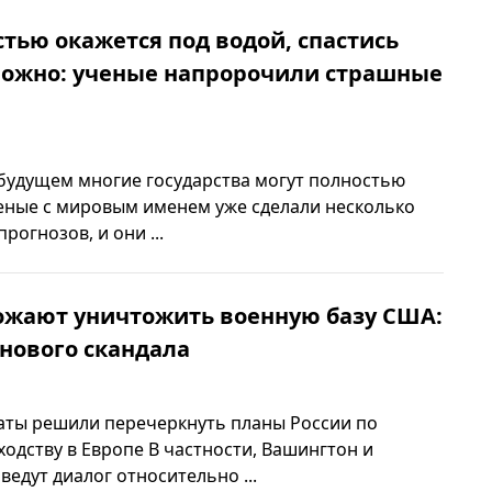
тью окажется под водой, спастись
можно: ученые напророчили страшные
будущем многие государства могут полностью
ченые с мировым именем уже сделали несколько
огнозов, и они ...
рожают уничтожить военную базу США:
нового скандала
ты решили перечеркнуть планы России по
одству в Европе В частности, Вашингтон и
ведут диалог относительно ...