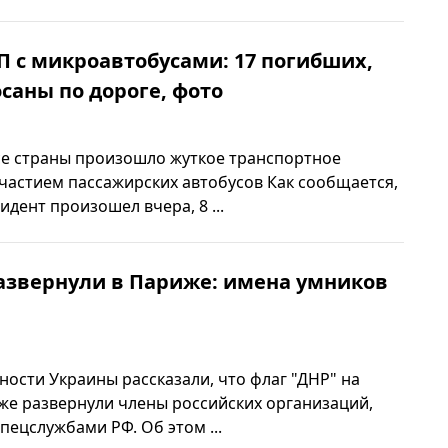
 с микроавтобусами: 17 погибших,
саны по дороге, фото
се страны произошло жуткое транспортное
частием пассажирских автобусов Как сообщается,
дент произошел вчера, 8 ...
развернули в Париже: имена умников
ности Украины рассказали, что флаг "ДНР" на
же развернули члены российских организаций,
ецслужбами РФ. Об этом ...