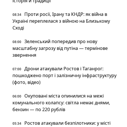
історія й традиції
Проти росії, Ірану та КНДР: як війна в
08:34
Україні переплелася з війною на Близькому
Сході
Зеленський попередив про нову
08:00
масштабну загрозу від путіна — термінове
звернення
Дрони атакували Ростов і Таганрог:
07:00
пошкоджено порт і залізничну інфраструктуру
(фото, відео)
Окуповані міста опинилися на межі
06:00
комунального колапсу: світла немає днями,
бензин — по 220 рублів
Ростов атакували безпілотники: у місті
05:34