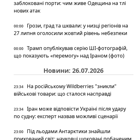
заблоковані порти: чим живе Одещина на тлі
нових атак
Грози, град та шквали: у низці регіонів на
00:00
27 липня оголосили жовтий рівень небезпеки
Трамп опублікував серію ШІ-фотографій,
00:00
що показують «перемогу» над Іраном (фото)
Новини: 26.07.2026
На російському Wildberries "зникли"
23:34
військові товари: що сталося насправді
Іран може відповісти Україні після удару
23:34
по судну: експерт назвав можливі сценарії
Під льодами Антарктики знайшли
23:00
прихований світ: науковці шоковані побаченим