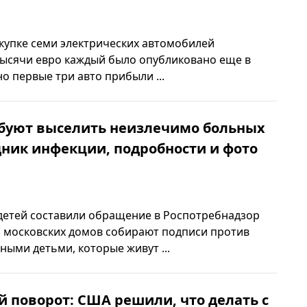
купке семи электрических автомобилей
тысячи евро каждый было опубликовано еще в
но первые три авто прибыли ...
ебуют выселить неизлечимо больных
дник инфекции, подробности и фото
детей составили обращение в Роспотребнадзор
з московских домов собирают подписи против
ными детьми, которые живут ...
 поворот: США решили, что делать с