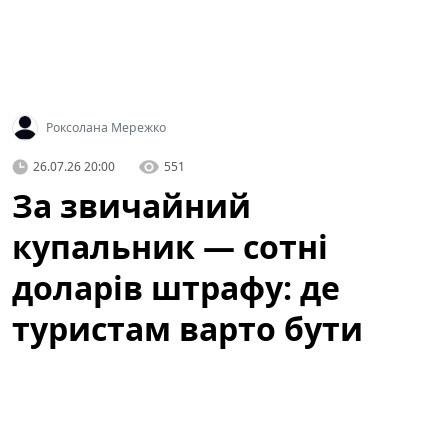
Роксолана Мережко
26.07.26 20:00
551
За звичайний
купальник — сотні
доларів штрафу: де
туристам варто бути
обережними