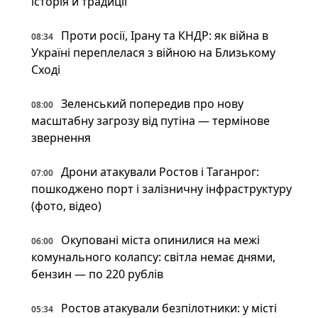
історія й традиції
Проти росії, Ірану та КНДР: як війна в
08:34
Україні переплелася з війною на Близькому
Сході
Зеленський попередив про нову
08:00
масштабну загрозу від путіна — термінове
звернення
Дрони атакували Ростов і Таганрог:
07:00
пошкоджено порт і залізничну інфраструктуру
(фото, відео)
Окуповані міста опинилися на межі
06:00
комунального колапсу: світла немає днями,
бензин — по 220 рублів
Ростов атакували безпілотники: у місті
05:34