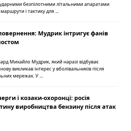
 ударними безпілотними літальними апаратами
маршрути і тактику для ...
повернення: Мудрик інтригує фанів
постом
ард Михайло Мудрик, який наразі відбуває
знову викликав інтерес у вболівальників після
льних мережах. У ...
ерги і козаки-охоронці: росія
тину виробництва бензину після атак