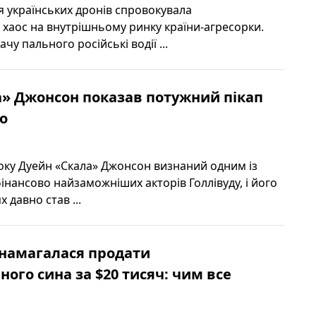
я українських дронів спровокувала
хаос на внутрішньому ринку країни-агресорки.
чу пального російські водії ...
» Джонсон показав потужний пікап
ео
року Дуейн «Скала» Джонсон визнаний одним із
інансово найзаможніших акторів Голлівуду, і його
 давно став ...
 намагалася продати
ого сина за $20 тисяч: чим все