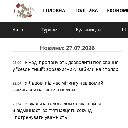
ГОЛОВНА
ПОЛІТИКА
ЕКОНОМ
Авто
Туризм
Будівництво
Шо
Новини: 27.07.2026
У Раді пропонують дозволити полювання
23:00
у "сезон тиші": зоозахисники забили на сполох
У Львові під час мітингу невідомий
22:34
намагався напасти з ножем
Візуальна головоломка: як знайти
20:34
3 відмінності за п’ятнадцять секунд
і потренувати уважність