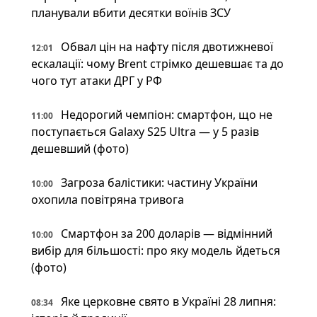
планували вбити десятки воїнів ЗСУ
Обвал цін на нафту після двотижневої
12:01
ескалації: чому Brent стрімко дешевшає та до
чого тут атаки ДРГ у РФ
Недорогий чемпіон: смартфон, що не
11:00
поступається Galaxy S25 Ultra — у 5 разів
дешевший (фото)
Загроза балістики: частину України
10:00
охопила повітряна тривога
Смартфон за 200 доларів — відмінний
10:00
вибір для більшості: про яку модель йдеться
(фото)
Яке церковне свято в Україні 28 липня:
08:34