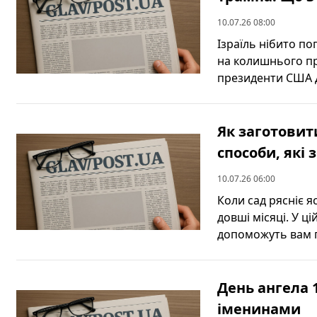
10.07.26 08:00
Ізраїль нібито по
на колишнього пр
президенти США Д
Як заготовит
способи, які 
10.07.26 06:00
Коли сад рясніє я
довші місяці. У ці
допоможуть вам пі
День ангела 1
іменинами