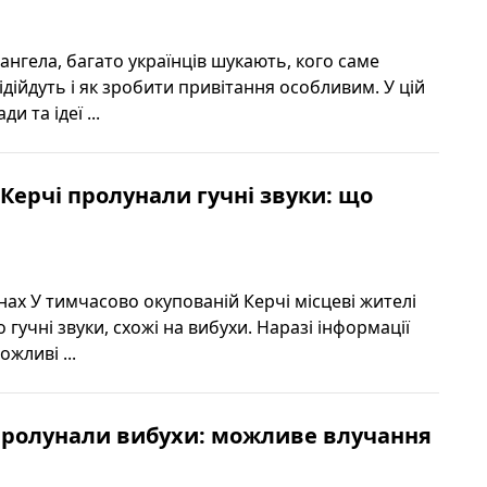
ангела, багато українців шукають, кого саме
підійдуть і як зробити привітання особливим. У цій
ди та ідеї ...
 Керчі пролунали гучні звуки: що
онах У тимчасово окупованій Керчі місцеві жителі
гучні звуки, схожі на вибухи. Наразі інформації
жливі ...
пролунали вибухи: можливе влучання