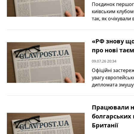
Поєдинок першого
київським клубом
так, як очікували 
«РФ знову що
про нові тає
09.07.26 20:34
Офіційні застере
увагу європейсько
дипломата змушую
Працювали на
болгарських 
Британії