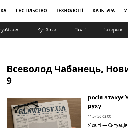
ІКА
СУСПІЛЬСТВО
ТЕХНОЛОГІЇ
КУЛЬТУРА
У
у-бізнес
Курйози
Події
Інтерв'ю
Всеволод Чабанець, Новин
9
росія атакує
руху
11.07.26 02:00
У світі — Ситуаці