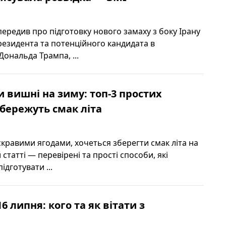
передив про підготовку нового замаху з боку Ірану
езидента та потенційного кандидата в
ональда Трампа, ...
и вишні на зиму: топ-3 простих
збережуть смак літа
скравими ягодами, хочеться зберегти смак літа на
й статті — перевірені та прості способи, які
дготувати ...
6 липня: кого та як вітати з