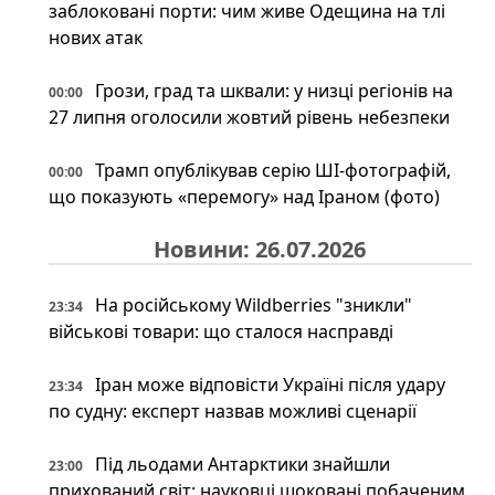
заблоковані порти: чим живе Одещина на тлі
нових атак
Грози, град та шквали: у низці регіонів на
00:00
27 липня оголосили жовтий рівень небезпеки
Трамп опублікував серію ШІ-фотографій,
00:00
що показують «перемогу» над Іраном (фото)
Новини: 26.07.2026
На російському Wildberries "зникли"
23:34
військові товари: що сталося насправді
Іран може відповісти Україні після удару
23:34
по судну: експерт назвав можливі сценарії
Під льодами Антарктики знайшли
23:00
прихований світ: науковці шоковані побаченим