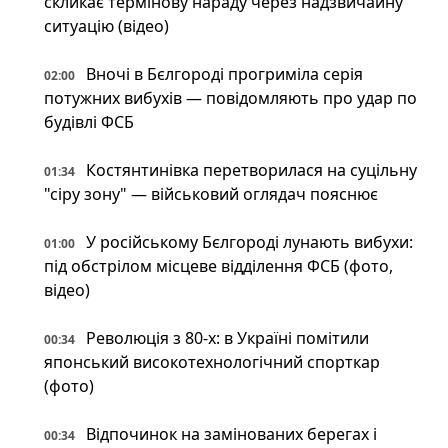
скликає термінову нараду через надзвичайну
ситуацію (відео)
Вночі в Бєлгороді прогриміла серія
02:00
потужних вибухів — повідомляють про удар по
будівлі ФСБ
Костянтинівка перетворилася на суцільну
01:34
"сіру зону" — військовий оглядач пояснює
У російському Бєлгороді лунають вибухи:
01:00
під обстрілом місцеве відділення ФСБ (фото,
відео)
Революція з 80-х: в Україні помітили
00:34
японський високотехнологічний спорткар
(фото)
Відпочинок на замінованих берегах і
00:34