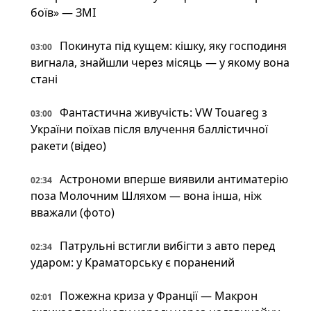
боїв» — ЗМІ
Покинута під кущем: кішку, яку господиня
03:00
вигнала, знайшли через місяць — у якому вона
стані
Фантастична живучість: VW Touareg з
03:00
України поїхав після влучення баллістичної
ракети (відео)
Астрономи вперше виявили антиматерію
02:34
поза Молочним Шляхом — вона інша, ніж
вважали (фото)
Патрульні встигли вибігти з авто перед
02:34
ударом: у Краматорську є поранений
Пожежна криза у Франції — Макрон
02:01