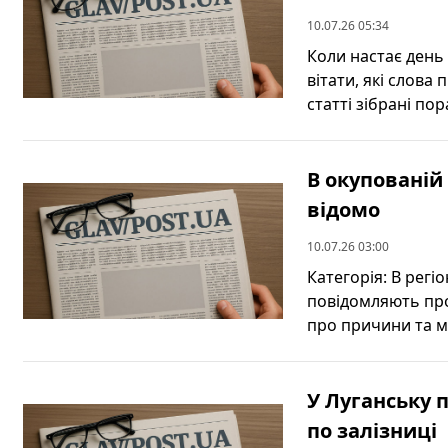
10.07.26 05:34
Коли настає день 
вітати, які слова 
статті зібрані пора
В окупованій
відомо
10.07.26 03:00
Категорія: В регі
повідомляють про 
про причини та мо
У Луганську 
по залізниці