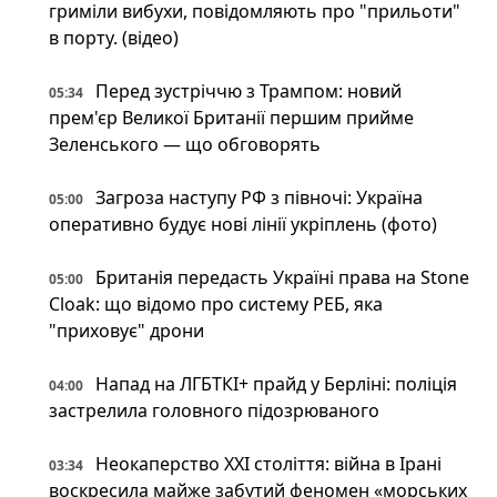
гриміли вибухи, повідомляють про "прильоти"
в порту. (відео)
Перед зустріччю з Трампом: новий
05:34
прем'єр Великої Британії першим прийме
Зеленського — що обговорять
Загроза наступу РФ з півночі: Україна
05:00
оперативно будує нові лінії укріплень (фото)
Британія передасть Україні права на Stone
05:00
Cloak: що відомо про систему РЕБ, яка
"приховує" дрони
Напад на ЛГБТКІ+ прайд у Берліні: поліція
04:00
застрелила головного підозрюваного
Неокаперство XXI століття: війна в Ірані
03:34
воскресила майже забутий феномен «морських