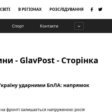
 СВІТІ
В РЕГІОНАХ
РОЗСЛІДУВАННЯ
Спорт
Контакти
и - GlavPost - Сторінка
 Україну ударними БпЛА: напрямок
я на фронті залишається напруженою: росія