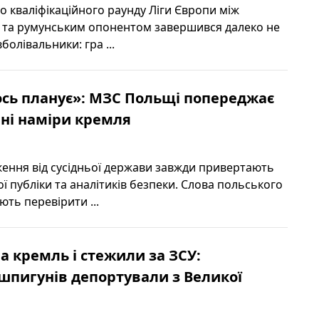
 кваліфікаційного раунду Ліги Європи між
 та румунським опонентом завершився далеко не
вболівальники: гра ...
сь планує»: МЗС Польщі попереджає
мні наміри кремля
ження від сусідньої держави завжди привертають
ї публіки та аналітиків безпеки. Слова польського
ть перевірити ...
 кремль і стежили за ЗСУ:
шпигунів депортували з Великої