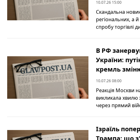
10.07.26 15:00
Скандальна новин
регіональних, а 
спробу торгівлі д
В РФ занерв
України: путі
кремль зміню
10.07.26 08:00
Реакція Москви н
викликала хвилю 
через прямий війс
Ізраїль попе
Трампа: що з