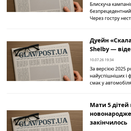
Блискуча кампані
безпрецедентний 
Через гостру неста
Дуейн «Скала
Shelby — від
10.07.26 19:34
За версією 2025 
найуспішніших і ф
смак у автомобілях
Мати 5 дітей
новонароджен
закінчилось