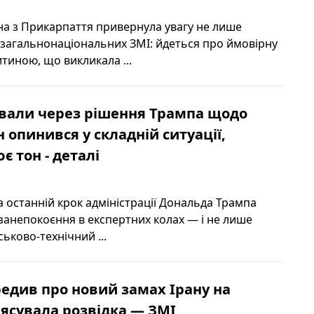
а з Прикарпаття привернула увагу не лише
й загальнонаціональних ЗМІ: йдеться про ймовірну
итиною, що викликала ...
ували через рішення Трампа щодо
н опинився у складній ситуації,
є тон - деталі
а останній крок адміністрації Дональда Трампа
занепокоєння в експертних колах — і не лише
ьково-технічний ...
редив про новий замах Ірану на
'ясувала розвідка — ЗМІ