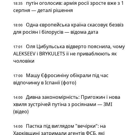
путін оголосив: армія росії зросте вже з 1
18:35
серпня — деталі рішення
Одна європейська країна скасовує безвіз
18:00
для росіян і білорусів — відома дата
Оля Цибульська відверто пояснила, чому
17:01
ALEKSEEV і BRYKULETS її не приваблюють як
чоловіки
Машу Єфросиніну обікрали під час
17:00
відпочинку в Іспанії (фото)
Дивна закономірність: Пригожин і нова
14:00
хвиля зустрічей путіна з росіянами — ЗМІ
(відео)
Пастка під виглядом "вечірки": на
14:00
Харківщині затримали агентів ФСБ, які