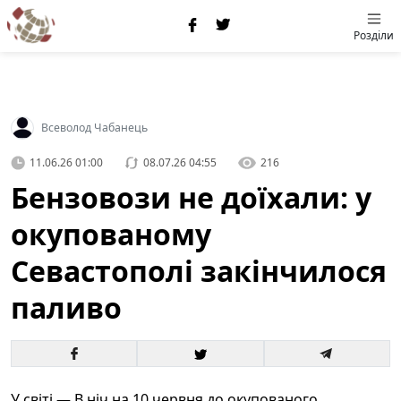
Розділи
Всеволод Чабанець
11.06.26 01:00
08.07.26 04:55
216
Бензовози не доїхали: у
окупованому
Севастополі закінчилося
паливо
У світі — В ніч на 10 червня до окупованого