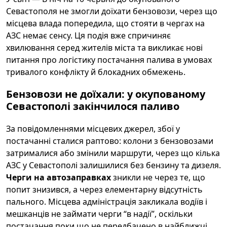
Севастополя не змогли доїхати бензовози, через що
місцева влада попередила, що стояти в чергах на
АЗС немає сенсу. Ця подія вже спричиняє
хвилювання серед жителів міста та викликає нові
питання про логістику постачання палива в умовах
тривалого конфлікту й блокадних обмежень.
Бензовози не доїхали: у окупованому
Севастополі закінчилося паливо
За повідомленнями місцевих джерел, збої у
постачанні сталися раптово: колони з бензовозами
затрималися або змінили маршрути, через що кілька
АЗС у Севастополі залишилися без бензину та дизеля.
Черги на автозаправках
зникли не через те, що
попит знизився, а через елементарну відсутність
пального. Місцева адміністрація закликала водіїв і
мешканців не займати черги “в надії”, оскільки
постачання поки що не передбачено в найближчі