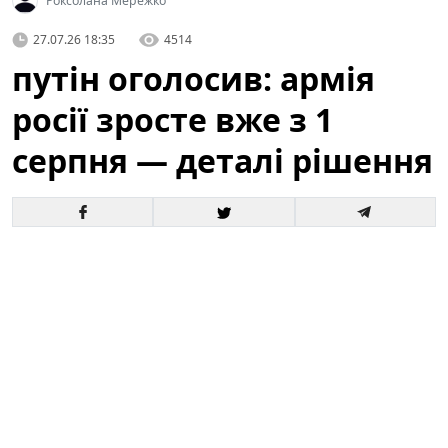
Роксолана Мережко
27.07.26 18:35
4514
путін оголосив: армія
росії зросте вже з 1
серпня — деталі рішення
Офіційне оголошення кремля про збільшення
чисельності збройних сил викликало хвилю запитань
і припущень як усередині росії, так і за її межами. За
словами президента, відповідні кроки набудуть
чинності з 1 серпня, і вже згадується низка
організаційних, кадрових та фінансових рішень для
реалізації цього плану.
Це вже третє рішення про
розширення армії росії від початку року.
Зараз