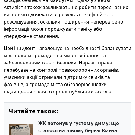
заходів безпеки на майбутніх подіях у Львові.
Активісти також закликають не робити передчасних
висновків і дочекатися результатів офіційного
розслідування, оскільки поширення неперевіреної
інформації може породжувати паніку або
упереджене ставлення.
Цей інцидент наголошує на необхідності балансувати
між правом громадян на мирні зібрання та
забезпеченням їхньої безпеки. Наразі справа
перебуває на контролі правоохоронних органів,
учасники акції отримали підтримку свідків та
фахівців, а громада міста обговорює шляхи
підвищення рівня охорони публічних заходів.
Читайте також:
ЖК потонув у густому диму: що
сталося на лівому березі Києва