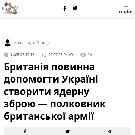
Розділи
Всеволод Чабанець
31.05.25 17:16
08.07.26 04:49
94
Британія повинна
допомогти Україні
створити ядерну
зброю — полковник
британської армії