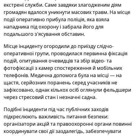
екстрені служби. Саме завдяки злагодженим діям
громадян вдалося уникнути масових травм. На місце
події оперативно прибула поліція, яка взяла
нападника під охорону і забрала його для
подальшого з'ясування обставин.
Місце інциденту огородили до приїзду слідчо-
оперативної групи, проводилася первинна фіксація
подій, опитування очевидців та збір відео- та
фотофіксації з камер спостереження й мобільних
телефонів. Медична допомога була на місці — на
щастя, серйозних поранень серед учасників не
зафіксовано, однак кількох осіб оглянули фельдшери
через стресовий стан і незначні садна.
Подібні інциденти під час публічних заходів
підкреслюють важливість питання безпеки:
організатори акцій та правоохоронні органи повинні
координувати свої дії заздалегідь, забезпечувати