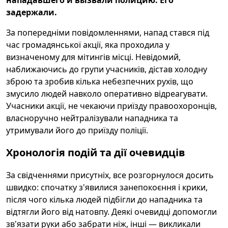
нападавшего и вызвали полицию. Его
задержали.
За попередніми повідомленнями, напад стався під
час громадянської акції, яка проходила у
визначеному для мітингів місці. Невідомий,
наближаючись до групи учасників, дістав холодну
зброю та зробив кілька небезпечних рухів, що
змусило людей навколо оперативно відреагувати.
Учасники акції, не чекаючи приїзду правоохоронців,
власноручно нейтралізували нападника та
утримували його до приїзду поліції.
Хронологія подій та дії очевидців
За свідченнями присутніх, все розгорнулося досить
швидко: спочатку з'явилися занепокоєння і крики,
після чого кілька людей підбігли до нападника та
відтягли його від натовпу. Деякі очевидці допомогли
зв'язати руки або забрати ніж, інші — викликали