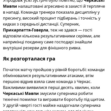
Упродовж усієї зустрічі було помітно, що
Черкаські
Мавпи
налаштовані агресивно в захисті й терпляче
в нападі. Команда тренера показала дисципліну у
пресингу, високий процент підбирань і точність у
кидках з середньої дистанції. Суперник,
Прикарпаття-Говерла
, теж не здався — гості
відповіли кількома результативними серіями, але
наприкінці поєдинку саме господарі знайшли
внутрішні резерви для фінішного ривка.
Як розгорталася гра
Початок матчу пройшов у рівній боротьбі: команди
обмінювалися результативними атаками, втім
першою відрив взяла саме команда з Черкас.
Важливими виявилися перші десять хвилин, коли
Черкаські Мавпи
змусили суперника робити
технічні помилки та вигравати боротьбу під щитом.
У другій чверті гості майже наздогнали суперника