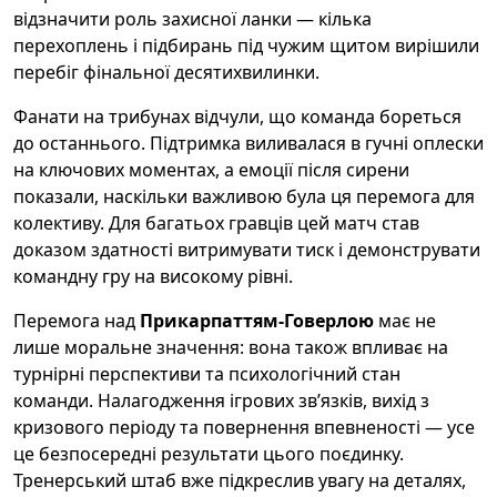
відзначити роль захисної ланки — кілька
перехоплень і підбирань під чужим щитом вирішили
перебіг фінальної десятихвилинки.
Фанати на трибунах відчули, що команда бореться
до останнього. Підтримка виливалася в гучні оплески
на ключових моментах, а емоції після сирени
показали, наскільки важливою була ця перемога для
колективу. Для багатьох гравців цей матч став
доказом здатності витримувати тиск і демонструвати
командну гру на високому рівні.
Перемога над
Прикарпаттям-Говерлою
має не
лише моральне значення: вона також впливає на
турнірні перспективи та психологічний стан
команди. Налагодження ігрових зв’язків, вихід з
кризового періоду та повернення впевненості — усе
це безпосередні результати цього поєдинку.
Тренерський штаб вже підкреслив увагу на деталях,