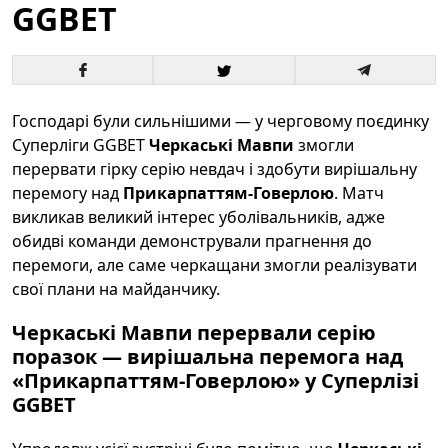
GGBET
Господарі були сильнішими — у черговому поєдинку
Суперліги GGBET
Черкаські Мавпи
змогли
перервати гірку серію невдач і здобути вирішальну
перемогу над
Прикарпаттям-Говерлою
. Матч
викликав великий інтерес уболівальників, адже
обидві команди демонстрували прагнення до
перемоги, але саме черкащани змогли реалізувати
свої плани на майданчику.
Черкаські Мавпи перервали серію
поразок — вирішальна перемога над
«Прикарпаттям-Говерлою» у Суперлізі
GGBET