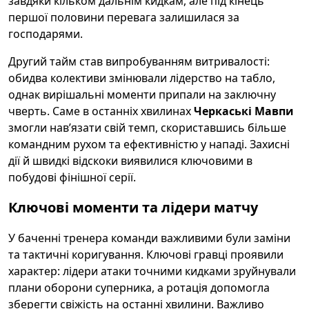
завдяки кільком дальнім кидкам, але під кінець
першої половини перевага залишилася за
господарями.
Другий тайм став випробуванням витривалості:
обидва колективи змінювали лідерство на табло,
однак вирішальні моменти припали на заключну
чверть. Саме в останніх хвилинах
Черкаські Мавпи
змогли нав’язати свій темп, скориставшись більше
командним рухом та ефективністю у нападі. Захисні
дії й швидкі відскоки виявилися ключовими в
побудові фінішної серії.
Ключові моменти та лідери матчу
У баченні тренера команди важливими були заміни
та тактичні коригування. Ключові гравці проявили
характер: лідери атаки точними кидками зруйнували
плани оборони суперника, а ротація допомогла
зберегти свіжість на останні хвилини. Важливо