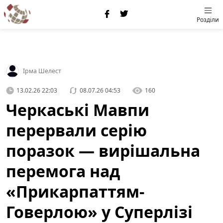
Розділи
Ірма Шелест
13.02.26 22:03
08.07.26 04:53
160
Черкаські Мавпи
перервали серію
поразок — вирішальна
перемога над
«Прикарпаттям-
Говерлою» у Суперлізі