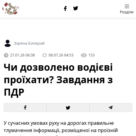
Розділи
Зоряна Білокрай
27.01.26 06:38
08.07.26 04:53
153
Чи дозволено водієві
проїхати? Завдання з
ПДР
У сучасних умовах руху на дорогах правильне
тлумачення інформації, розміщеної на проїзній