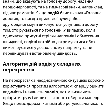
знаки, що вказують на головну дорогу, надання
першочерговості, та на тимчасові знаки, наприклад,
під час ремонтів. Якщо
водій
бачить знак «Головна
дорога», то виїзд з прилеглої вулиці або з
другорядної смуги виконується уступивши дорогу
тим, хто рухається по головній. У випадках, коли
одночасно присутні стрілки напрямів і обмеження
швидкості, водієві потрібно дотримуватися обох
вимог: рухатися у дозволеному напрямку та не
перевищувати встановлену швидкість.
Алгоритм дій водія у складних
перехрестях
На перехрестях з неоднозначною ситуацією корисно
користуватися простим алгоритмом: спершу оцінити
видимість і наявність
знаків
, потім визначити
пріоритет руху і лише після цього обирати маневр.
Якщо немає дорожніх знаків або регулювальника, то