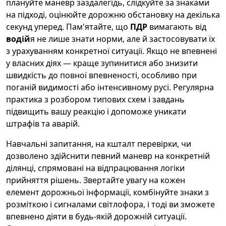
плануйте маневр заздалегідь, слідкуйте за знаками
на підході, оцінюйте дорожню обстановку на декілька
секунд уперед. Пам'ятайте, що
ПДР
вимагають від
водій
я не лише знати норми, але й застосовувати їх
з урахуванням конкретної ситуації. Якщо не впевнені
у власних діях — краще зупинитися або знизити
швидкість до повної впевненості, особливо при
поганій видимості або інтенсивному русі. Регулярна
практика з розбором типових схем і завдань
підвищить вашу реакцію і допоможе уникати
штрафів та аварій.
Навчальні запитання, на кшталт перевірки, чи
дозволено здійснити певний маневр на конкретній
ділянці, спрямовані на відпрацювання логіки
прийняття рішень. Звертайте увагу на кожен
елемент дорожньої інформації, комбінуйте знаки з
розміткою і сигналами світлофора, і тоді ви зможете
впевнено діяти в будь-якій дорожній ситуації.