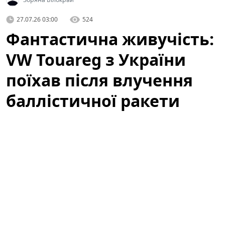
27.07.26 03:00
524
Фантастична живучість:
VW Touareg з України
поїхав після влучення
баллістичної ракети
(відео)
У мережі з'явилося вражаюче відео, яке вже за кілька
годин набрало сотні тисяч переглядів:
Volkswagen
Touareg
, зареєстрований в Україні, після влучення
баллістичної ракети все ж поїхав. Подія викликала
широкий резонанс серед автомобільних експертів,