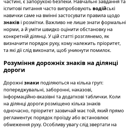
частині, є запорукою безпеки. Навчальні завдання та
іспитові питання часто випробовують
водій
ські
навички саме на вмінні застосувати правила щодо
знаків
і розмітки. Важливо не лише знати формальні
норми, а й уміти швидко оцінити обстановку на
конкретній ділянці. У цій статті розглянемо, як
визначити порядок руху, кому належить пріоритет,
та які дії слід виконати, щоб уникнути помилок.
Розуміння дорожніх знаків на ділянці
дороги
Дорожні
знаки
поділяються на кілька груп:
попереджувальні, заборонні, наказові,
інформаційно-вказівні та додаткові таблички. Коли
на ділянці дороги розміщено кілька знаків
одночасно, пріоритет зазвичай має той, який прямо
регламентує порядок проїзду або встановлює
обмеження руху. Особливу увагу слід звертати на