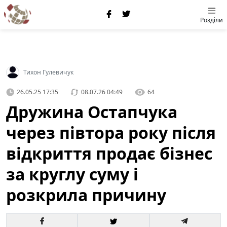
Розділи
Тихон Гулевичук
26.05.25 17:35
08.07.26 04:49
64
Дружина Остапчука
через півтора року після
відкриття продає бізнес
за круглу суму і
розкрила причину