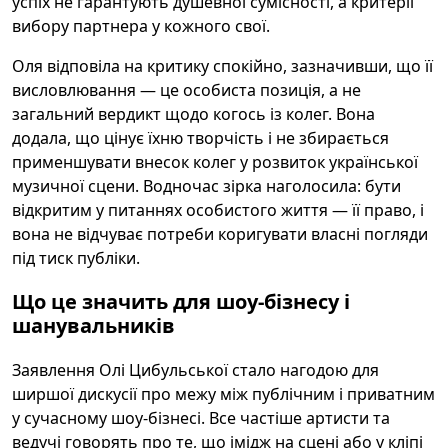
успіх не гарантують душевної сумісності, а критерії
вибору партнера у кожного свої.
Оля відповіла на критику спокійно, зазначивши, що її
висловлювання — це особиста позиція, а не
загальний вердикт щодо когось із колег. Вона
додала, що цінує їхню творчість і не збирається
применшувати внесок колег у розвиток української
музичної сцени. Водночас зірка наголосила: бути
відкритим у питаннях особистого життя — її право, і
вона не відчуває потреби коригувати власні погляди
під тиск публіки.
Що це значить для шоу-бізнесу і
шанувальників
Заявлення Олі Цибульської стало нагодою для
ширшої дискусії про межу між публічним і приватним
у сучасному шоу-бізнесі. Все частіше артисти та
ведучі говорять про те, що імідж на сцені або у кліпі