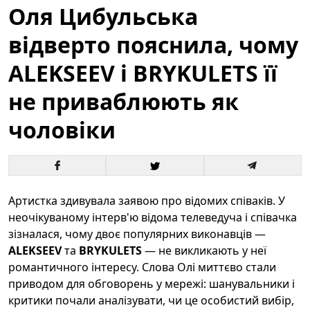
Оля Цибульська
відверто пояснила, чому
ALEKSEEV і BRYKULETS її
не приваблюють як
чоловіки
Артистка здивувала заявою про відомих співаків. У
неочікуваному інтерв'ю відома телеведуча і співачка
зізналася, чому двоє популярних виконавців —
ALEKSEEV
та
BRYKULETS
— не викликають у неї
романтичного інтересу. Слова Олі миттєво стали
приводом для обговорень у мережі: шанувальники і
критики почали аналізувати, чи це особистий вибір,