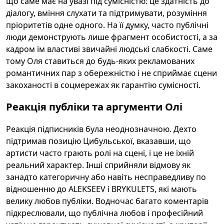
що саме має на увазі під сумісністю: це здатність до
діалогу, вміння слухати та підтримувати, розуміння
пріоритетів одне одного. На її думку, часто публічні
люди демонструють лише фрагмент особистості, а за
кадром їм властиві звичайні людські слабкості. Саме
тому Оля ставиться до будь-яких рекламованих
романтичних пар з обережністю і не сприймає сцени
закоханості в соцмережах як гарантію сумісності.
Реакція публіки та аргументи Олі
Реакція підписників була неоднозначною. Дехто
підтримав позицію Цибульської, вказавши, що
артисти часто грають ролі на сцені, і це не їхній
реальний характер. Інші сприйняли відмову як
занадто категоричну або навіть несправедливу по
відношенню до ALEKSEEV і BRYKULETS, які мають
велику любов публіки. Водночас багато коментарів
підкреслювали, що публічна любов і професійний