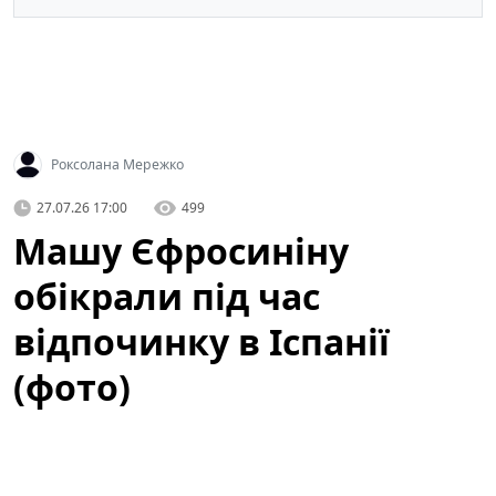
Роксолана Мережко
27.07.26 17:00
499
Машу Єфросиніну
обікрали під час
відпочинку в Іспанії
(фото)