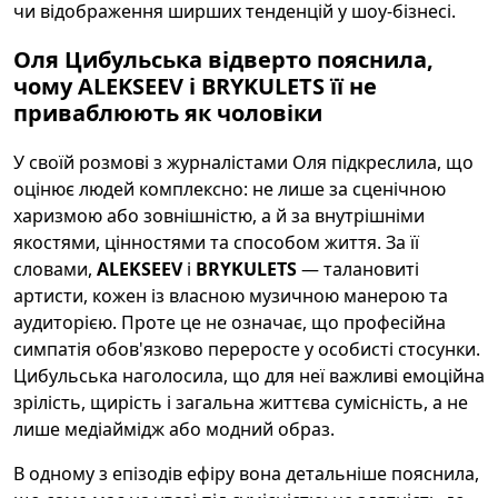
чи відображення ширших тенденцій у шоу-бізнесі.
Оля Цибульська відверто пояснила,
чому ALEKSEEV і BRYKULETS її не
приваблюють як чоловіки
У своїй розмові з журналістами Оля підкреслила, що
оцінює людей комплексно: не лише за сценічною
харизмою або зовнішністю, а й за внутрішніми
якостями, цінностями та способом життя. За її
словами,
ALEKSEEV
і
BRYKULETS
— талановиті
артисти, кожен із власною музичною манерою та
аудиторією. Проте це не означає, що професійна
симпатія обов'язково переросте у особисті стосунки.
Цибульська наголосила, що для неї важливі емоційна
зрілість, щирість і загальна життєва сумісність, а не
лише медіаймідж або модний образ.
В одному з епізодів ефіру вона детальніше пояснила,