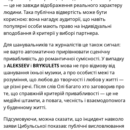
— це не завжди відображення реального характеру
людини. Така публічна відвертість може бути
корисною: вона нагадує аудиторії, що навіть
популярні особи мають право на індивідуальні
вподобання й критерії у виборі партнера.
Для шанувальників та журналістів це також сигнал:
не варто автоматично прирівнювати сценічну
привабливість до романтичної сумісності. У випадку
з
ALEKSEEV
і
BRYKULETS
мова не про відмову від
шанування їхньої музики, а про особисті межі та
розуміння, що любов до творчості і любов у житті —
це різні речі. Після слів Олі багато хто заговорив про
те, що справжній критерій привабливості — це не
медійні штампи, а повага, чесність і взаємодопомога
у буденному житті.
Підсумовуючи, можна сказати, що інцидент навколо
заяви Цибульської показав: публічні висловлювання