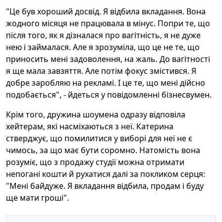
"Це був хороший досвід. Я відбила вкладання. Вона
жодного місяця не працювала в мінус. Попри те, що
після того, як я дізналася про вагітність, я не дуже
нею і займалася. Але я зрозуміла, що це не те, що
приносить мені задоволення, на жаль. До вагітності
я ще мала завзяття. Але потім фокус змістився. Я
добре заробляю на рекламі. І це те, що мені дійсно
подобається", - йдеться у повідомленні бізнесвумен.
Крім того, дружина шоумена одразу відповіла
хейтерам, які насміхаються з неї. Катерина
стверджує, що помилитися у виборі для неї не є
чимось, за що має бути соромно. Натомість вона
розуміє, що з продажу студії можна отримати
непогані кошти й рухатися далі за покликом серця:
"Мені байдуже. Я вкладання відбила, продам і буду
ще мати гроші".