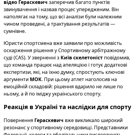
відео
Гераскевич
заперечив багато пунктів
звинувачення і назвав процес упередженим. Він
наполягає на тому, що всі аналізи були належним
чином проведені, а трактування результатів —
сумнівне.
Юристи спортсмена вже заявили про можливість
оскарження рішення у Спортивному арбітражному
суді (CAS). У зверненні з
Київ
скелетоніст
повідомив,
що команда працює над апеляцією і готує додаткові
експертизи, які, на їхню думку, спростують ключові
аргументи
МОК
. При цьому атлет наголосив на
емоційній складовій: рішення вдарило не лише по
ньому, а й по іміджу українського спорту.
Реакція в Україні та наслідки для спорту
Повернення
Гераскевич
вже викликало широкий
резонанс у спортивному середовищі. Представники
Федерації, колеги та вболівальники висловлюють