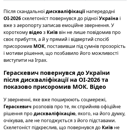
Після скандальної
дискваліфікації
напередодні
ОІ-2026
скелетоніст повернувся до рідної
Україна
і
вже з аеропорту записав емоційне звернення. У
короткому
відео
з
Київ
він не лише повідомив про
своє прибуття, а й у прямий і відвертий спосіб
присоромив
МОК
, поставивши під сумнів прозорість
і мотиви рішення, що позбавило його можливості
виступити на Іграх.
Гераскевич повернувся до України
після дискваліфікації на ОІ-2026 та
показово присоромив МОК. Відео
У зверненні, яке вже поширюють соцмережі,
Гераскевич
розповів про те, як сприйняв офіційне
рішення про
дискваліфікацію
, якого, на його думку,
очікував, але не погоджується з його підставами.
Скелетоніст підкреслив, що повернувся до
Київ
не