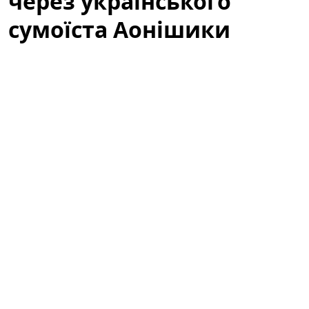
через українського
сумоїста Аонішики
У соціальних мережах активно обговорюють
українського сумоїста Данііла Явгусишина, більш
відомого як
Аонішики Арата
. Зокрема, користувачі
мережі обурені тим, що він не висловлює свою
публічну позицію щодо війни, і дискусія навколо
спортсмена перетворилася на широку хвилю
коментарів, припущень та критики.
«Не говорить про війну»: що стало
приводом для обурення
Після кількох помітних виступів на міжнародних
турнірах увагу до
Аонішики Арата
зросла. Частина