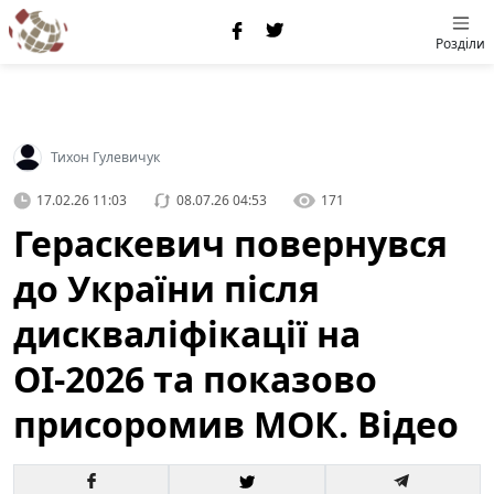
Розділи
Тихон Гулевичук
17.02.26 11:03
08.07.26 04:53
171
Гераскевич повернувся
до України після
дискваліфікації на
ОІ-2026 та показово
присоромив МОК. Відео