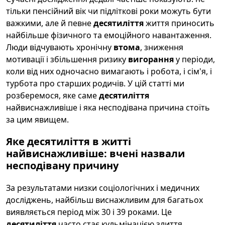
тільки пенсійний вік чи підліткові роки можуть бути
важкими, але й певне
десятиліття
життя приносить
найбільше фізичного та емоційного навантаження.
Люди відчувають хронічну
втома
, зниження
мотивації і збільшення ризику
вигорання
у періоди,
коли від них одночасно вимагають і робота, і сім'я, і
турбота про старших родичів. У цій статті ми
розберемося, яке саме
десятиліття
найвиснажливіше і яка несподівана причина стоїть
за цим явищем.
Яке десятиліття в житті
найвиснажливіше: вчені назвали
несподівану причину
За результатами низки соціологічних і медичних
досліджень, найбільш виснажливим для багатьох
виявляється період між 30 і 39 роками. Це
десятиліття
часто стає кульмінацією злиття