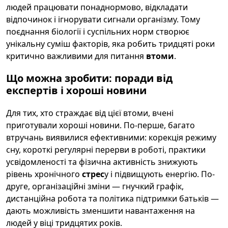
людей працювати понаднормово, відкладати
відпочинок і ігнорувати сигнали організму. Тому
поєднання біології і суспільних норм створює
унікальну суміш факторів, яка робить тридцяті роки
критично важливими для питання
втоми
.
Що можна зробити: поради від
експертів і хороші новини
Для тих, хто страждає від цієї втоми, вчені
приготували хороші новини. По-перше, багато
втручань виявилися ефективними: корекція режиму
сну, короткі регулярні перерви в роботі, практики
усвідомленості та фізична активність знижують
рівень хронічного
стрес
у і підвищують енергію. По-
друге, організаційні зміни — гнучкий графік,
дистанційна робота та політика підтримки батьків —
дають можливість зменшити навантаження на
людей у віці тридцятих років.