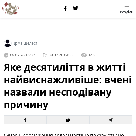
Розділи
Ірма Шелест
09.02.26 15:07
08.07.26 04:53
145
Яке десятиліття в житті
найвиснажливіше: вчені
назвали несподівану
причину
Сучасні дослідження дедалі частіше показують: не