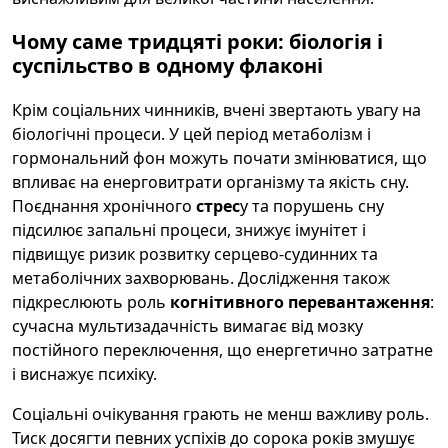
Чому саме тридцяті роки: біологія і
суспільство в одному флаконі
Крім соціальних чинників, вчені звертають увагу на
біологічні процеси. У цей період метаболізм і
гормональний фон можуть почати змінюватися, що
впливає на енерговитрати організму та якість сну.
Поєднання хронічного
стрес
у та порушень сну
підсилює запальні процеси, знижує імунітет і
підвищує ризик розвитку серцево-судинних та
метаболічних захворювань. Дослідження також
підкреслюють роль
когнітивного перевантаження
:
сучасна мультизадачність вимагає від мозку
постійного переключення, що енергетично затратне
і виснажує психіку.
Соціальні очікування грають не менш важливу роль.
Тиск досягти певних успіхів до сорока років змушує