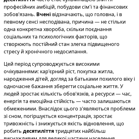
професійних амбіцій, побудови сім'ї та фінансових
зобов'язань.
Вчені
відзначають, що головна, і в
певному сенсі несподівана, причина — не стільки
одна конкретна хвороба, скільки поєднання
соціальних та психологічних факторів, що
створюють постійний стан злегка підвищеного
стресу й хронічного недосипання.
Цей період супроводжується високими
очікуваннями: кар'єрний ріст, покупка житла,
народження дітей, догляд за батьками похилого віку і
одночасне бажання зберегти соціальне життя. У
людей зростає кількість обов'язків, а ресурси — час,
енергія та емоційна стійкість — часто залишаються
обмеженими. Внаслідок цього з'являються проблеми
зі сном, погіршується концентрація, зростає
тривожність і знижується якість відновлення, що
робить
десятиліття
тридцятих найбільш
виснажливим для великої частини населення.