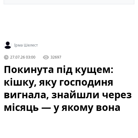
Ірма Шелест
27.07.26 03:00
32697
Покинута під кущем:
кішку, яку господиня
вигнала, знайшли через
місяць — у якому вона
стані