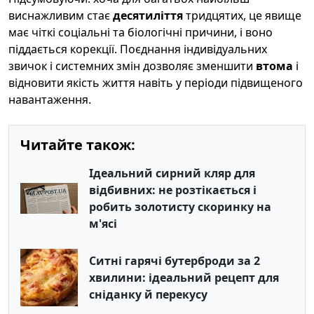
виснажливим стає
десятиліття
тридцятих, це явище
має чіткі соціальні та біологічні причини, і воно
піддається корекції. Поєднання індивідуальних
звичок і системних змін дозволяє зменшити
втома
і
відновити якість життя навіть у періоди підвищеного
навантаження.
Читайте також:
Ідеальний сирний кляр для
відбивних: не розтікається і
робить золотисту скоринку на
м'ясі
Ситні гарячі бутерброди за 2
хвилини: ідеальний рецепт для
сніданку й перекусу