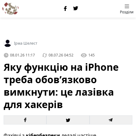
Розділи
Ірма Шелест
08.01.26 11:17
08.07.26 04:52
145
Яку функцію на iPhone
треба обовʼязково
вимкнути: це лазівка
для хакерів
Фахівці з
кібербезпеки
дедалі частіше