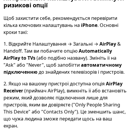
ризикові опції
Щоб захистити себе, рекомендується перевірити
кілька ключових налаштувань на
iPhone
. Основні
кроки такі:
1. Відкрийте Налаштування → Загальні →
AirPlay
&
Handoff. Там ви побачите опцію
Automatically
AirPlay to TVs
(або подібно названу). Змініть її на
"Ask" або "Never", щоб запобігти
автоматичному
підключенню
до знайдених телевізорів і пристроїв.
2. Якщо на вашому пристрої доступна опція
AirPlay
Receiver
(приймач AirPlay), вимкніть її або встановіть
режим, який дозволяє підключення лише для
пристроїв, яким ви довіряєте ("Only People Sharing
This Device" або "Contacts Only"). Це зменшить шанс,
що чужа людина зможе передати щось на ваш
екран.