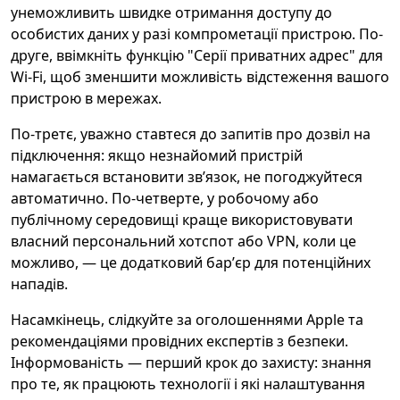
унеможливить швидке отримання доступу до
особистих даних у разі компрометації пристрою. По-
друге, ввімкніть функцію "Серії приватних адрес" для
Wi‑Fi, щоб зменшити можливість відстеження вашого
пристрою в мережах.
По-третє, уважно ставтеся до запитів про дозвіл на
підключення: якщо незнайомий пристрій
намагається встановити звʼязок, не погоджуйтеся
автоматично. По-четверте, у робочому або
публічному середовищі краще використовувати
власний персональний хотспот або VPN, коли це
можливо, — це додатковий барʼєр для потенційних
нападів.
Насамкінець, слідкуйте за оголошеннями Apple та
рекомендаціями провідних експертів з безпеки.
Інформованість — перший крок до захисту: знання
про те, як працюють технології і які налаштування