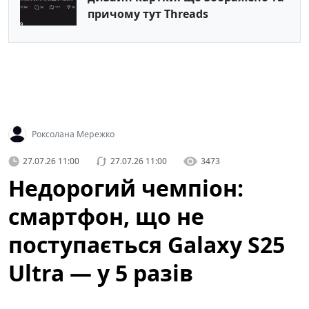
причому тут Threads
Роксолана Мережко
27.07.26 11:00
27.07.26 11:00
3473
Недорогий чемпіон:
смартфон, що не
поступається Galaxy S25
Ultra — у 5 разів
дешевший (фото)