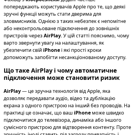
попереджають користувачів Apple про те, що деякі
зручні функції можуть стати дверима для
зловмисників. Однією з таких небезпек є непомітне
або неконтрольоване підключення до зовнішніх
пристроїв через
AirPlay
. У цій статті пояснимо, чому
варто звернути увагу на налаштування, як
убезпечити свій
iPhone
і які прості кроки
допоможуть запобігти несанкціонованому доступу.
Що таке
AirPlay
і чому
автоматичне
підключення
може становити ризик
AirPlay
— це зручна технологія від Apple, яка
дозволяє передавати аудіо, відео та дублікацію
екрана з одного пристрою на інший без проводів. На
практиці це означає, що ваш
iPhone
може швидко
підключитися до телевізора, динаміка або іншого
сумісного пристрою для відтворення контенту. Проте
зручність іноді ставить під загрозу приватність і