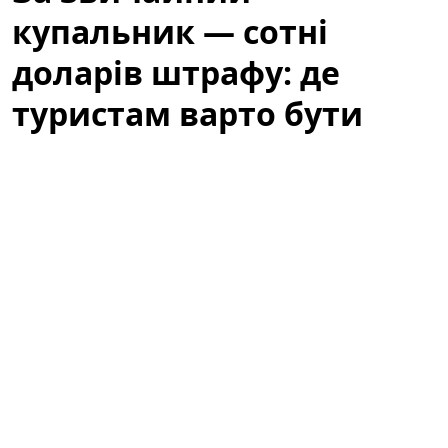
купальник — сотні
доларів штрафу: де
туристам варто бути
обережними
Літній відпочинок у Барселоні — це пляжі, сонце та
прогулянки узбережжям. Водночас туристів
попереджають: те, що здається звичним пляжним
виглядом, у місті може викликати неприємності.
Варто знати місцеві правила, щоб не зіпсувати собі
відпочинок через необережність або непорозуміння
з муніципальною поліцією.
За звичайний купальник — сотні