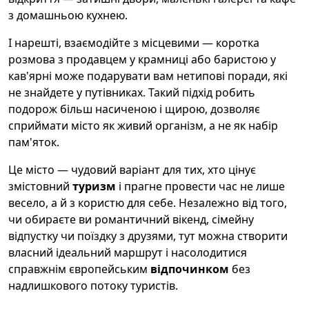
з домашньою кухнею.
І нарешті, взаємодійте з місцевими — коротка
розмова з продавцем у крамниці або баристою у
кав'ярні може подарувати вам нетипові поради, які
не знайдете у путівниках. Такий підхід робить
подорож більш насиченою і щирою, дозволяє
сприймати місто як живий організм, а не як набір
пам'яток.
Це місто — чудовий варіант для тих, хто цінує
змістовний
туризм
і прагне провести час не лише
весело, а й з користю для себе. Незалежно від того,
чи обираєте ви романтичний вікенд, сімейну
відпустку чи поїздку з друзями, тут можна створити
власний ідеальний маршрут і насолодитися
справжнім європейським
відпочинком
без
надлишкового потоку туристів.