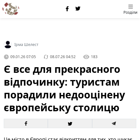
Розділи
Ірма Шелест
09.01.26 07:05
08.07.26 04:52
183
Є все для прекрасного
відпочинку: туристам
порадили недооцінену
європейську столицю
Це місто в Європі стає відкриттям для тих, хто шукає