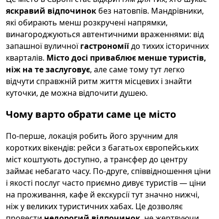
яскравий відпочинок
без натовпів. Мандрівники,
які обирають менш розкручені напрямки,
винагороджуються автентичними враженнями: від
запашної вуличної
гастрономії
до тихих історичних
кварталів.
Місто досі приваблює менше туристів,
ніж на те заслуговує
, але саме тому тут легко
відчути справжній ритм життя місцевих і знайти
куточки, де можна відпочити душею.
Чому варто обрати саме це місто
По-перше, локація робить його зручним для
коротких вікендів: рейси з багатьох європейських
міст коштують доступно, а трансфер до центру
займає небагато часу. По-друге, співвідношення ціни
і якості послуг часто приємно дивує туристів — ціни
на проживання, кафе й екскурсії тут значно нижчі,
ніж у великих туристичних хабах. Це дозволяє
провести
недорогий відпочинок
, не жертвуючи