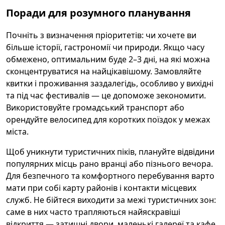
Поради для розумного планування
Почніть з визначення пріоритетів: чи хочете ви
більше історії, гастрономії чи природи. Якщо часу
обмежено, оптимальним буде 2–3 дні, на які можна
сконцентруватися на найцікавішому. Замовляйте
квитки і проживання заздалегідь, особливо у вихідні
та під час фестивалів — це допоможе зекономити.
Використовуйте громадський транспорт або
орендуйте велосипед для коротких поїздок у межах
міста.
Щоб уникнути туристичних піків, плануйте відвідини
популярних місць рано вранці або пізнього вечора.
Для безпечного та комфортного перебування варто
мати при собі карту районів і контакти місцевих
служб. Не бійтеся виходити за межі туристичних зон:
саме в них часто трапляються найяскравіші
відкриття — затишні двори, маленькі галереї та кафе