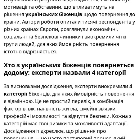
мотивації та обставини, що впливатимуть на
рішення
українських біженців
щодо повернення до
країни. Автори роботи опитали тисячі респондентів у
різних країнах Європи, розглянули економічні,
соціальні та безпекові чинники і виокремили чіткі
групи людей, для яких ймовірність повернення
істотно відрізняється.
Хто з українських біженців повернеться
додому: експерти назвали 4 категорії
За висновками дослідження, експерти виокремили
4
категорії
біженців, для яких ймовірність повернення
є відмінною. Це не простий перелік, а комбінація
факторів: вік, наявність житла, сімейні зв’язки,
професійні можливості та відчуття безпеки. Кожна з
категорій має свої ризики та можливості адаптації.
Дослідження підкреслює, що рішення про
повернення — це часто поступовий процес, який