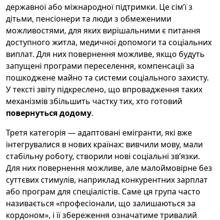
державної або міжнародної підтримки. Це сім’ї з
дітьми, пенсіонери та люди з обмеженими
можливостями, для яких вирішальними є питання
доступного житла, медичної допомоги та соціальних
виплат. Для них повернення можливе, якщо будуть
запущені програми переселення, компенсації за
пошкоджене майно та системи соціального захисту.
У тексті звіту підкреслено, що впровадження таких
механізмів збільшить частку тих, хто готовий
повернуться додому
.
Третя категорія — адаптовані емігранти, які вже
інтегрувалися в нових країнах: вивчили мову, мали
стабільну роботу, створили нові соціальні зв’язки.
Для них повернення можливе, але малоймовірне без
суттєвих стимулів, наприклад конкурентних зарплат
або програм для спеціалістів. Саме ця група часто
називається «професіонали, що залишаються за
кордоном», і її збереження означатиме тривалий