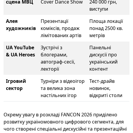
сцена МВЦ
Cover Dance Show
240 000 грн,
виступи
Алея
Презентації
Площа локації
художників
коміксів, продаж
понад 2500 кв.
лімітованих артів
метрів
UA YouTube
Зустрічі з
Панельні
& UA Heroes
блогерами,
дискусії про
автограф-сесії,
український
лекторії
контент
Ігровий
Турніри з відеоігор
Тест-драйв
сектор
та велика зона
новинок,
настільних ігор
відкриті столи
Окрему увагу в розкладі FANCON 2026 приділено
розвитку україномовного цифрового сегмента, для
чого створені спеціальні дискусійні та презентаційні