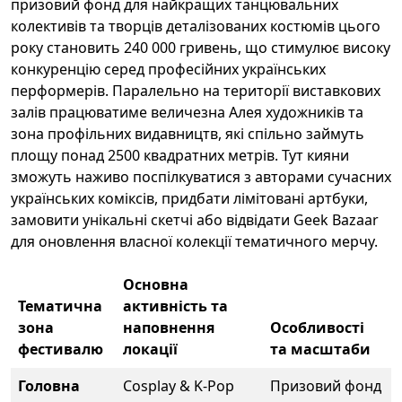
призовий фонд для найкращих танцювальних
колективів та творців деталізованих костюмів цього
року становить 240 000 гривень, що стимулює високу
конкуренцію серед професійних українських
перформерів. Паралельно на території виставкових
залів працюватиме величезна Алея художників та
зона профільних видавництв, які спільно займуть
площу понад 2500 квадратних метрів. Тут кияни
зможуть наживо поспілкуватися з авторами сучасних
українських коміксів, придбати лімітовані артбуки,
замовити унікальні скетчі або відвідати Geek Bazaar
для оновлення власної колекції тематичного мерчу.
Основна
Тематична
активність та
зона
наповнення
Особливості
фестивалю
локації
та масштаби
Головна
Cosplay & K-Pop
Призовий фонд