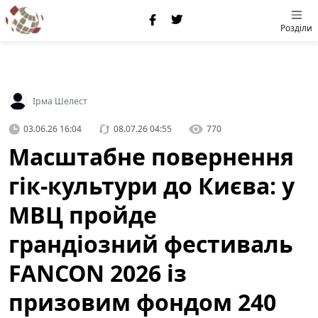
Розділи
Ірма Шелест
03.06.26 16:04
08.07.26 04:55
770
Масштабне повернення
гік-культури до Києва: у
МВЦ пройде
грандіозний фестиваль
FANCON 2026 із
призовим фондом 240