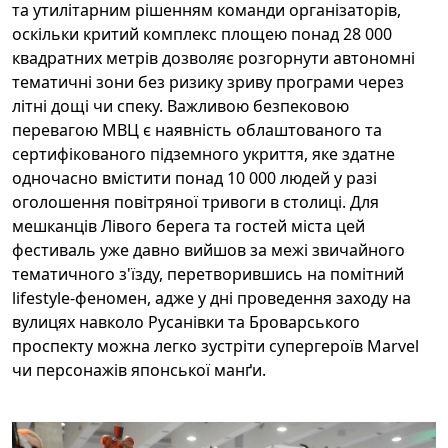
та утилітарним рішенням команди організаторів,
оскільки критий комплекс площею понад 28 000
квадратних метрів дозволяє розгорнути автономні
тематичні зони без ризику зриву програми через
літні дощі чи спеку. Важливою безпековою
перевагою МВЦ є наявність облаштованого та
сертифікованого підземного укриття, яке здатне
одночасно вмістити понад 10 000 людей у разі
оголошення повітряної тривоги в столиці. Для
мешканців Лівого берега та гостей міста цей
фестиваль уже давно вийшов за межі звичайного
тематичного з'їзду, перетворившись на помітний
lifestyle-феномен, адже у дні проведення заходу на
вулицях навколо Русанівки та Броварського
проспекту можна легко зустріти супергероїв Marvel
чи персонажів японської манґи.