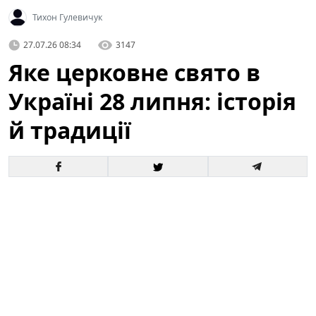
Тихон Гулевичук
27.07.26 08:34
3147
Яке церковне свято в
Україні 28 липня: історія
й традиції
Що за церковне свято святкують в Україні за новим
і старим календарем і кому моляться віряни —
читайте в матеріалі ТСН.ua. У цій статті детально
розповімо про головне святкування, яке припадає на
28 липня
, його історичне походження, богослужбові
та народні традиції, а також про те, до кого
звертаються з молитвами у цей день.