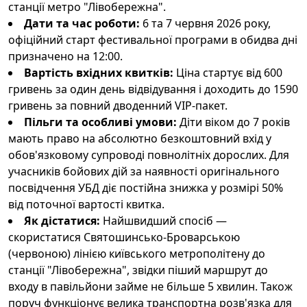
станції метро "Лівобережна".
Дати та час роботи:
6 та 7 червня 2026 року,
офіційний старт фестивальної програми в обидва дні
призначено на 12:00.
Вартість вхідних квитків:
Ціна стартує від 600
гривень за один день відвідування і доходить до 1590
гривень за повний дводенний VIP-пакет.
Пільги та особливі умови:
Діти віком до 7 років
мають право на абсолютно безкоштовний вхід у
обов'язковому супроводі повнолітніх дорослих. Для
учасників бойових дій за наявності оригінального
посвідчення УБД діє постійна знижка у розмірі 50%
від поточної вартості квитка.
Як дістатися:
Найшвидший спосіб —
скористатися Святошинсько-Броварською
(червоною) лінією київського метрополітену до
станції "Лівобережна", звідки піший маршрут до
входу в павільйони займе не більше 5 хвилин. Також
поруч функціонує велика транспортна розв'язка для