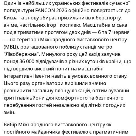
Один із найбільших українських фестивалів сучасної
попкультури FANCON 2026 офіційно повертається до
Києва та знову збирає прихильників кіберспорту,
аніме, настільних ігор і косплею. Масштабна міська
подія триватиме протягом двох днів — 6 та 7 червня
— на території Міжнародного виставкового центру
(МВЦ), розташованого поблизу станції метро
"Лівобережна". Минулого року цей захід залучив
понад 36 000 відвідувачів з різних куточків країни, що
підтвердило високий попит на масштабні
інтерактивні івенти навіть в умовах воєнного стану.
Цього разу організатори вирішили значно
розширити загальну площу локацій, оптимізувавши
криті павільйони для комфортного та безпечного
перебування гостей незалежно від літніх погодних
змін.
Вибір Міжнародного виставкового центру як
постійного майданчика фестивалю є прагматичним