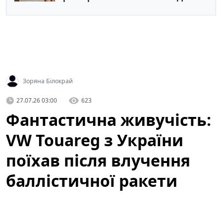
Зоряна Білокрай
27.07.26 03:00
623
Фантастична живучість:
VW Touareg з України
поїхав після влучення
баллістичної ракети
(відео)