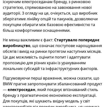
існуючим електроседанам бренду, з ринковою
стратегією, спрямованою на завоювання нової
аудиторії. З огляду на це, очікується, що виробник
зберігатиме лінійку опцій та пакунків, дозволяючи
покупцям обирати між базовою ефективністю та
більш комфортними оснащеннями.
Не менш важливим є факт:
Стартувало попереднє
виробництво
, що означає поступове нарощування
обсягів і вихід на ринки протягом наступних місяців.
Це дає можливість оцінити попит і адаптувати
пропозицію для різних країн із урахуванням
локальних субсидій та інфраструктурних факторів.
Підсумовуючи перші враження, можна сказати, що
BMW прагне запропонувати збалансований продукт
—
електроседан
, який поєднує впізнаваний стиль
бренду з прагматичною економікою експлуатації.
Для покупців, які шукають вхідну модель у світ
електромобілів від преміум-виробника, ця новинка