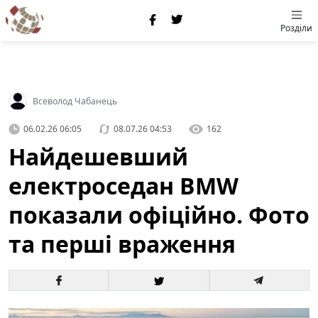
Розділи
Всеволод Чабанець
06.02.26 06:05
08.07.26 04:53
162
Найдешевший
електроседан BMW
показали офіційно. Фото
та перші враження