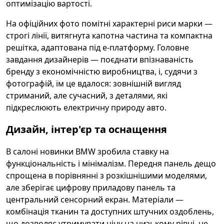
оптимізацію вартості.
На офіційних фото помітні характерні риси марки —
строгі лінії, витягнута капотна частина та компактна
решітка, адаптована під е-платформу. Головне
завдання дизайнерів — поєднати впізнаваність
бренду з економічністю виробництва, і, судячи з
фотографій, їм це вдалося: зовнішній вигляд
стриманий, але сучасний, з деталями, які
підкреслюють електричну природу авто.
Дизайн, інтер'єр та оснащення
В салоні новинки BMW зробила ставку на
функціональність і мінімалізм. Передня панель дещо
спрощена в порівнянні з розкішнішими моделями,
але зберігає цифрову приладову панель та
центральний сенсорний екран. Матеріали —
комбінація тканин та доступних штучних оздоблень,
що дозволяє утримувати ціну на низькому рівні, не