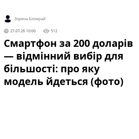
Зоряна Білокрай
27.07.26 10:00
512
Смартфон за 200 доларів
— відмінний вибір для
більшості: про яку
модель йдеться (фото)
Нині купівля смартфона за приблизно 200 доларів
здається компромісом між ціною й якістю, але ринок
доводить: за таку суму можна отримати пристрій,
який задовольнить потреби більшості користувачів.