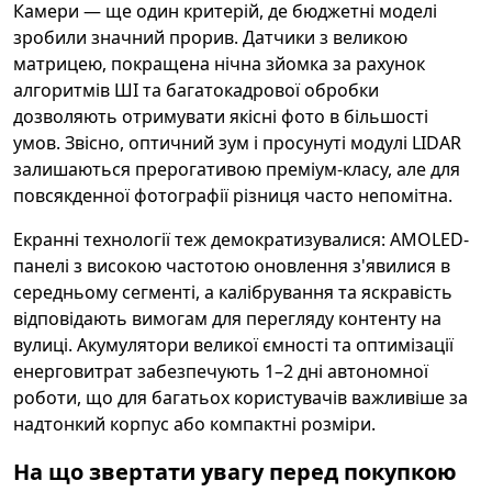
Камери — ще один критерій, де бюджетні моделі
зробили значний прорив. Датчики з великою
матрицею, покращена нічна зйомка за рахунок
алгоритмів ШІ та багатокадрової обробки
дозволяють отримувати якісні фото в більшості
умов. Звісно, оптичний зум і просунуті модулі LIDAR
залишаються прерогативою преміум-класу, але для
повсякденної фотографії різниця часто непомітна.
Екранні технології теж демократизувалися: AMOLED-
панелі з високою частотою оновлення з'явилися в
середньому сегменті, а калібрування та яскравість
відповідають вимогам для перегляду контенту на
вулиці. Акумулятори великої ємності та оптимізації
енерговитрат забезпечують 1–2 дні автономної
роботи, що для багатьох користувачів важливіше за
надтонкий корпус або компактні розміри.
На що звертати увагу перед покупкою