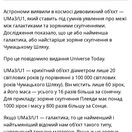
Астрономи виявили в космосі дивовижний об’єкт —
UMa3/U1, який ставить під сумнів уявлення про межі
між галактиками та зоряними скупченнями.
Дослідження показало, що це або найменша
галактика, або найстаріше зоряне скупчення в
Чумацькому Шляху.
Про це повідомило видання Universe Today.
UMa3/U1 — крихітний об’єкт діаметром лише 20
світлових років (у порівнянні з 100 000 світлових
років Чумацького Шляху). Він містить лише 60 зірок,
а його маса — усього у 16 разів більша за сонячну.
Для прикладу: зоряне скупчення Плеяди має понад
1000 зірок і масу у 800 разів більшу за Сонце.
Якщо UMa3/U1 — галактика, то це найменший і
найтьмяніший відомий нам об’єкт такого типу,
наповнений темною матерією. Якщо ж це зоряне