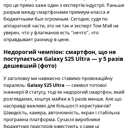
про це прямо каже один з експертів індустрії. Раньше
разрыв между смартфонами премиум-класса и
бюджетными был огромным. Сегодня, судя по
аппаратной части, это не так и эксперт Том Мэй не
уверен, что у флагманов есть "нечто", что
оправдывает разницу в цене.
Недорогий чемпіон: смартфон, що не
поступається Galaxy S25 Ultra — у 5 разів
дешевший (фото)
У заголовку ми навмисно ставимо провокаційну
паралель:
Galaxy S25 Ultra
— символ топової
інженерії й статусу, тоді як недорогий смартфон, який
розглядаємо, коштує майже в 5 разів менше. Але що
насправді важливо для більшості користувачів?
Швидкість, камера, автономність, екран і стабільна
програмна платформа. Сучасні виробники
бюджетних пристроїв інвестують у саме ці