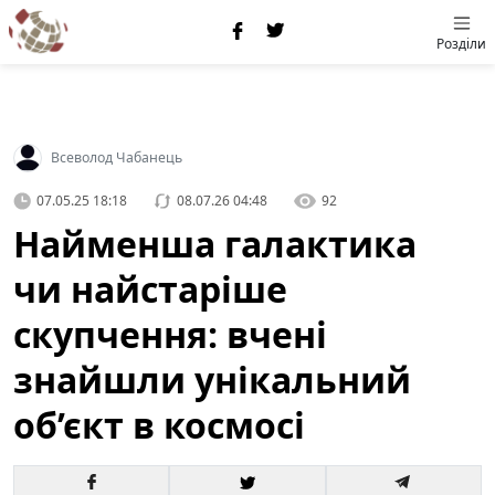
Розділи
Всеволод Чабанець
07.05.25 18:18
08.07.26 04:48
92
Найменша галактика
чи найстаріше
скупчення: вчені
знайшли унікальний
об’єкт в космосі