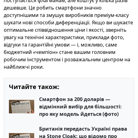
поступається флагманам, але коштує у кілька разів
дешевше. Це робить смартфони значно
доступнішими та змушує виробників преміум‑класу
шукати нові способи диференціації. Якщо ви шукаєте
оптимальне співвідношення ціни і якості, зверніть
увагу на технічні характеристики, приклади фото,
відгуки та гарантійні умови — і, можливо, саме
бюджетний «чемпіон» стане вашим головним
робочим інструментом і розважальним центром на
найближчі роки.
Читайте також:
Смартфон за 200 доларів —
відмінний вибір для більшості:
про яку модель йдеться (фото)
Британія передасть Україні права
на Stone Cloak: що відомо про