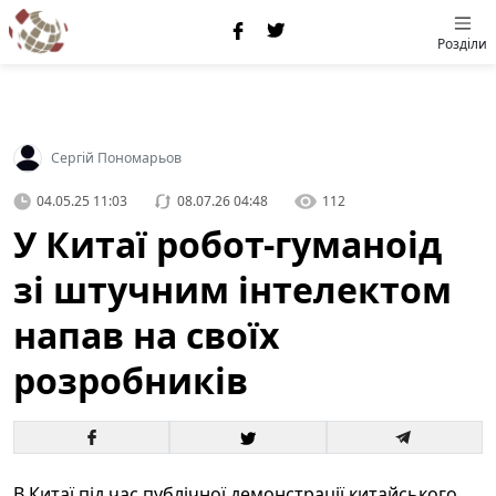
Розділи
Сергій Пономарьов
04.05.25 11:03
08.07.26 04:48
112
У Китаї робот-гуманоід
зі штучним інтелектом
напав на своїх
розробників
В Китаї під час публічної демонстрації китайського