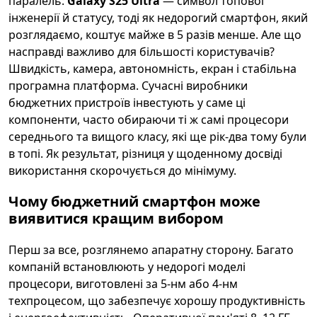
паралель:
Galaxy S25 Ultra
— символ топової
інженерії й статусу, тоді як недорогий смартфон, який
розглядаємо, коштує майже в 5 разів менше. Але що
насправді важливо для більшості користувачів?
Швидкість, камера, автономність, екран і стабільна
програмна платформа. Сучасні виробники
бюджетних пристроїв інвестують у саме ці
компоненти, часто обираючи ті ж самі процесори
середнього та вищого класу, які ще рік-два тому були
в топі. Як результат, різниця у щоденному досвіді
використання скорочується до мінімуму.
Чому бюджетний смартфон може
виявитися кращим вибором
Перш за все, розглянемо апаратну сторону. Багато
компаній встановлюють у недорогі моделі
процесори, виготовлені за 5-нм або 4-нм
техпроцесом, що забезпечує хорошу продуктивність