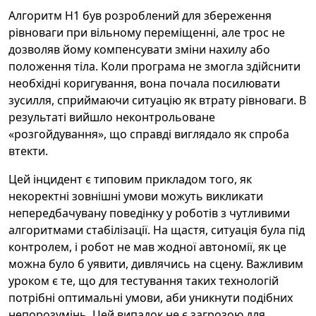
Алгоритм H1 був розроблений для збереження
рівноваги при вільному переміщенні, але трос не
дозволяв йому компенсувати зміни нахилу або
положення тіла. Коли програма не змогла здійснити
необхідні коригування, вона почала посилювати
зусилля, сприймаючи ситуацію як втрату рівноваги. В
результаті вийшло неконтрольоване
«розгойдування», що справді виглядало як спроба
втекти.
Цей інцидент є типовим прикладом того, як
некоректні зовнішні умови можуть викликати
непередбачувану поведінку у роботів з чутливими
алгоритмами стабілізації. На щастя, ситуація була під
контролем, і робот не мав жодної автономії, як це
можна було б уявити, дивлячись на сцену. Важливим
уроком є те, що для тестування таких технологій
потрібні оптимальні умови, аби уникнути подібних
непорозумінь. Цей випадок не є загрозою для