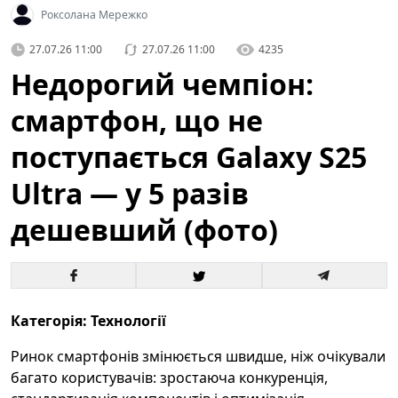
Роксолана Мережко
27.07.26 11:00
27.07.26 11:00
4235
Недорогий чемпіон:
смартфон, що не
поступається Galaxy S25
Ultra — у 5 разів
дешевший (фото)
Категорія: Технології
Ринок смартфонів змінюється швидше, ніж очікували
багато користувачів: зростаюча конкуренція,