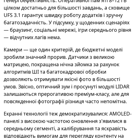
і енергоефективність. Оперативної пам'яті 8–12 ГБ
цілком достатньо для більшості завдань, а сховище
UFS 3.1 гарантує швидку роботу додатків і зручну
багатозадачність. У підсумку, у щоденних сценаріях
— браузинг, соціальні мережі, ігри середнього рівня
— відчутних лагів нема.
Камери — ще один критерій, де бюджетні моделі
зробили значний прорив. Датчики з великою
матрицею, покращена нічна зйомка за рахунок
алгоритмів ШІ та багатокадрової обробки
дозволяють отримувати якісні фото в більшості
умов. Звісно, оптичний зум і просунуті модулі LIDAR
залишаються прерогативою преміум-класу, але для
повсякденної фотографії різниця часто непомітна.
Екранні технології теж демократизувалися: AMOLED-
панелі з високою частотою оновлення з'явилися в
середньому сегменті, а калібрування та яскравість
відповідають вимогам для перегляду контенту на