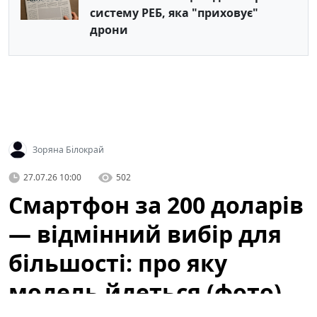
систему РЕБ, яка "приховує"
дрони
Зоряна Білокрай
27.07.26 10:00
502
Смартфон за 200 доларів
— відмінний вибір для
більшості: про яку
модель йдеться (фото)