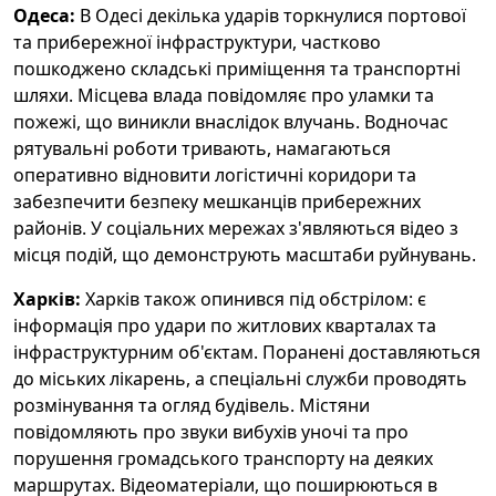
Одеса:
В Одесі декілька ударів торкнулися портової
та прибережної інфраструктури, частково
пошкоджено складські приміщення та транспортні
шляхи. Місцева влада повідомляє про уламки та
пожежі, що виникли внаслідок влучань. Водночас
рятувальні роботи тривають, намагаються
оперативно відновити логістичні коридори та
забезпечити безпеку мешканців прибережних
районів. У соціальних мережах з'являються відео з
місця подій, що демонструють масштаби руйнувань.
Харків:
Харків також опинився під обстрілом: є
інформація про удари по житлових кварталах та
інфраструктурним об'єктам. Поранені доставляються
до міських лікарень, а спеціальні служби проводять
розмінування та огляд будівель. Містяни
повідомляють про звуки вибухів уночі та про
порушення громадського транспорту на деяких
маршрутах. Відеоматеріали, що поширюються в