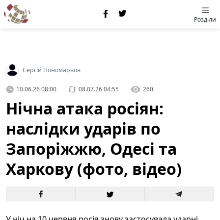
Розділи
Сергій Пономарьов
10.06.26 08:00
08.07.26 04:55
260
Нічна атака росіян:
наслідки ударів по
Запоріжжю, Одесі та
Харкову (фото, відео)
У ніч на 10 червня росія знову застосувала ударні