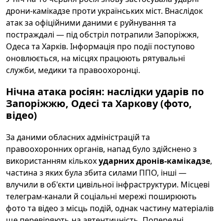
дрони-камікадзе проти українських міст. Внаслідок
атак за офіційними даними є руйнування та
постраждалі — під обстріл потрапили Запоріжжя,
Одеса та Харків. Інформація про події поступово
оновлюється, на місцях працюють рятувальні
служби, медики та правоохоронці.
Нічна атака росіян: наслідки ударів по
Запоріжжю, Одесі та Харкову (фото,
відео)
За даними обласних адміністрацій та
правоохоронних органів, напад було здійснено з
використанням кількох
ударних дронів-камікадзе
,
частина з яких була збита силами ППО, інші —
влучили в об'єкти цивільної інфраструктури. Місцеві
телеграм-канали й соціальні мережі поширюють
фото та відео з місць подій, однак частину матеріалів
ще перевіряють на автентичність. Попередні