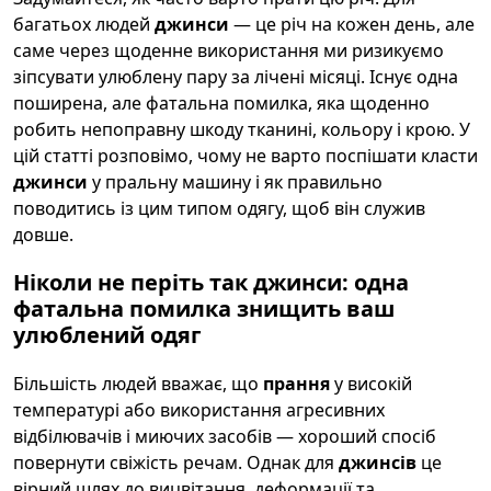
багатьох людей
джинси
— це річ на кожен день, але
саме через щоденне використання ми ризикуємо
зіпсувати улюблену пару за лічені місяці. Існує одна
поширена, але фатальна помилка, яка щоденно
робить непоправну шкоду тканині, кольору і крою. У
цій статті розповімо, чому не варто поспішати класти
джинси
у пральну машину і як правильно
поводитись із цим типом одягу, щоб він служив
довше.
Ніколи не періть так джинси: одна
фатальна помилка знищить ваш
улюблений одяг
Більшість людей вважає, що
прання
у високій
температурі або використання агресивних
відбілювачів і миючих засобів — хороший спосіб
повернути свіжість речам. Однак для
джинсів
це
вірний шлях до вицвітання, деформації та