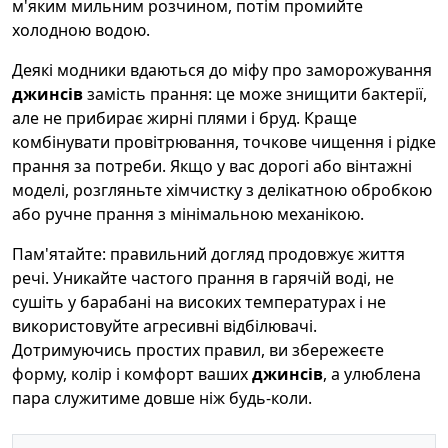
м'яким мильним розчином, потім промийте
холодною водою.
Деякі модники вдаються до міфу про заморожування
джинсів
замість прання: це може знищити бактерії,
але не прибирає жирні плями і бруд. Краще
комбінувати провітрювання, точкове чищення і рідке
прання за потреби. Якщо у вас дорогі або вінтажні
моделі, розгляньте хімчистку з делікатною обробкою
або ручне прання з мінімальною механікою.
Пам'ятайте: правильний догляд продовжує життя
речі. Уникайте частого прання в гарячій воді, не
сушіть у барабані на високих температурах і не
використовуйте агресивні відбілювачі.
Дотримуючись простих правил, ви збережеєте
форму, колір і комфорт ваших
джинсів
, а улюблена
пара служитиме довше ніж будь-коли.