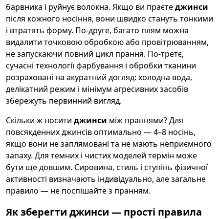
барвника і руйнує волокна. Якщо ви праєте
джинси
після кожного носіння, вони швидко стануть тонкими
і втратять форму. По-друге, багато плям можна
видалити точковою обробкою або провітрюванням,
не запускаючи повний цикл прання. По-третє,
сучасні технології фарбування і обробки тканини
розраховані на акуратний догляд: холодна вода,
делікатний режим і мінімум агресивних засобів
збережуть первинний вигляд.
Скільки ж носити
джинси
між праннями? Для
повсякденних джинсів оптимально — 4–8 носінь,
якщо вони не заплямовані та не мають неприємного
запаху. Для темних і чистих моделей термін може
бути ще довшим. Сировина, стиль і ступінь фізичної
активності визначають індивідуально, але загальне
правило — не поспішайте з пранням.
Як зберегти джинси — прості правила