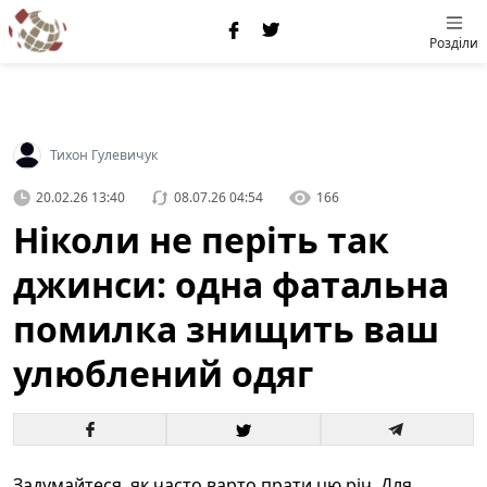
Розділи
Тихон Гулевичук
20.02.26 13:40
08.07.26 04:54
166
Ніколи не періть так
джинси: одна фатальна
помилка знищить ваш
улюблений одяг
Задумайтеся, як часто варто прати цю річ. Для