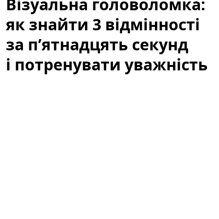
Візуальна головоломка:
як знайти 3 відмінності
за п’ятнадцять секунд
і потренувати уважність
Коли ми говоримо про ігри для розуму, часто
уявляємо складні математичні задачі чи логічні
ребуси. Але інколи достатньо простої картинки, щоб
прокачати реакцію і уважність — швидка вправка на
знаходження відмінностей здатна дати відчутний
ефект за лічені хвилини. У цій статті ви дізнаєтеся,
чому варто спробувати такі тести, як правильно
підходити до задачі «знайти три відмінності за 15
секунд» і які вправи допоможуть перетворити гру в