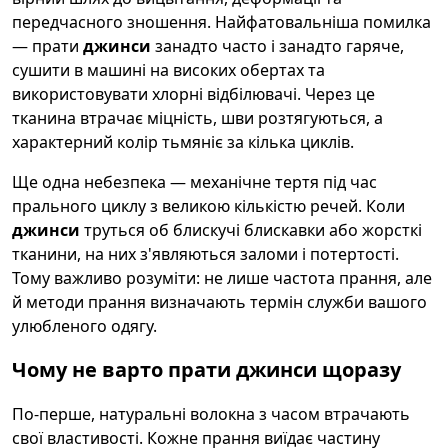
передчасного зношення. Найфатовальніша помилка
— прати
джинси
занадто часто і занадто гаряче,
сушити в машині на високих обертах та
використовувати хлорні відбілювачі. Через це
тканина втрачає міцність, шви розтягуються, а
характерний колір тьмяніє за кілька циклів.
Ще одна небезпека — механічне тертя під час
прального циклу з великою кількістю речей. Коли
джинси
труться об блискучі блискавки або жорсткі
тканини, на них з'являються заломи і потертості.
Тому важливо розуміти: не лише частота прання, але
й методи прання визначають термін служби вашого
улюбленого одягу.
Чому не варто прати джинси щоразу
По-перше, натуральні волокна з часом втрачають
свої властивості. Кожне прання виїдає частину