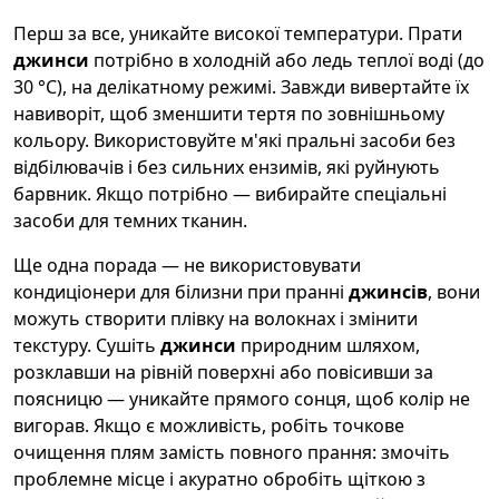
Перш за все, уникайте високої температури. Прати
джинси
потрібно в холодній або ледь теплої воді (до
30 °C), на делікатному режимі. Завжди вивертайте їх
навиворіт, щоб зменшити тертя по зовнішньому
кольору. Використовуйте м'які пральні засоби без
відбілювачів і без сильних ензимів, які руйнують
барвник. Якщо потрібно — вибирайте спеціальні
засоби для темних тканин.
Ще одна порада — не використовувати
кондиціонери для білизни при пранні
джинсів
, вони
можуть створити плівку на волокнах і змінити
текстуру. Сушіть
джинси
природним шляхом,
розклавши на рівній поверхні або повісивши за
поясницю — уникайте прямого сонця, щоб колір не
вигорав. Якщо є можливість, робіть точкове
очищення плям замість повного прання: змочіть
проблемне місце і акуратно обробіть щіткою з