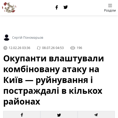
Розділи
Сергій Пономарьов
12.02.26 03:36
08.07.26 04:53
196
Окупанти влаштували
комбіновану атаку на
Київ — руйнування і
постраждалі в кількох
районах