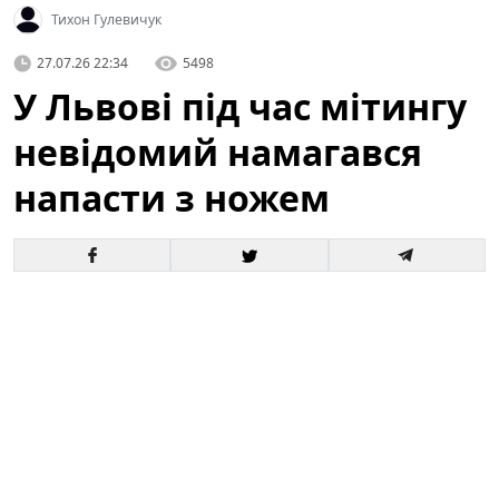
Тихон Гулевичук
27.07.26 22:34
5498
У Львові під час мітингу
невідомий намагався
напасти з ножем
У центрі Львова під час масової акції громадян
сталася тривожна подія: невідомий чоловік
спробував напасти на учасників з ножем. За
свідченнями очевидців, оперативна реакція самих
людей, які перебували поруч, допомогла запобігти
жахливим наслідкам. Подія відбулася на відкритому
майданчику, де зібралися сотні людей — це