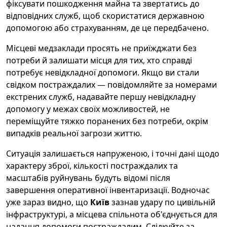
фіксувати пошкодження майна та звертатись до
відповідних служб, щоб скористатися державною
допомогою або страхуванням, де це передбачено.
Місцеві медзаклади просять не приїжджати без
потреби й залишати місця для тих, хто справді
потребує невідкладної допомоги. Якщо ви стали
свідком постраждалих — повідомляйте за номерами
екстрених служб, надавайте першу невідкладну
допомогу у межах своїх можливостей, не
переміщуйте тяжко поранених без потреби, окрім
випадків реальної загрози життю.
Ситуація залишається напруженою, і точні дані щодо
характеру зброї, кількості постраждалих та
масштабів руйнувань будуть відомі після
завершення оперативної інвентаризації. Водночас
уже зараз видно, що
Київ
зазнав удару по цивільній
інфраструктурі, а місцева спільнота об'єднується для
надання допомоги постраждалим. Слідкуйте за