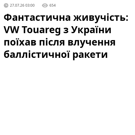
27.07.26 03:00
654
Фантастична живучість:
VW Touareg з України
поїхав після влучення
баллістичної ракети
(відео)
У мережі з'явилося вражаюче відео, яке вже за кілька
годин набрало сотні тисяч переглядів:
Volkswagen
Touareg
, зареєстрований в Україні, після влучення
баллістичної ракети все ж поїхав. Подія викликала
широкий резонанс серед автомобільних експертів,
волонтерів і пересічних користувачів, адже ролик