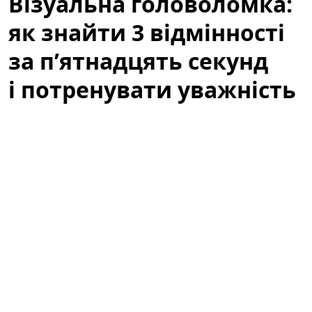
Візуальна головоломка:
як знайти 3 відмінності
за п’ятнадцять секунд
і потренувати уважність
Коли ми говоримо про ігри для розуму, часто
уявляємо складні математичні задачі чи логічні
ребуси. Але інколи достатньо простої картинки, щоб
прокачати реакцію і уважність — швидка вправка на
знаходження відмінностей здатна дати відчутний
ефект за лічені хвилини. У цій статті ви дізнаєтеся,
чому варто спробувати такі тести, як правильно
підходити до задачі «знайти три відмінності за 15
секунд» і які вправи допоможуть перетворити гру в
систематичне тренування уваги.