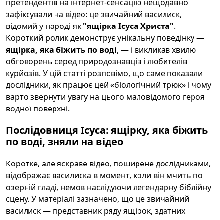
претендентів на інтернет-сенсацію нещодавно
зафіксували на відео: це звичайний василиск,
відомий у народі як
"ящірка Ісуса Христа"
.
Короткий ролик демонструє унікальну поведінку —
ящірка, яка біжить по воді
, — і викликав хвилю
обговорень серед природознавців і любителів
курйозів. У цій статті розповімо, що саме показали
дослідники, як працює цей «біологічний трюк» і чому
варто звернути увагу на цього маловідомого героя
водної поверхні.
Послідовниця Ісуса: ящірку, яка біжить
по воді, зняли на відео
Коротке, але яскраве відео, поширене дослідниками,
відображає василиска в момент, коли він мчить по
озерній гладі, немов наслідуючи легендарну біблійну
сцену. У матеріалі зазначено, що це звичайний
василиск — представник ряду ящірок, здатних