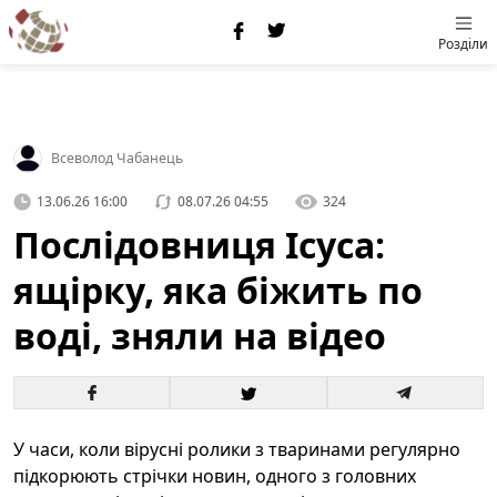
Розділи
Всеволод Чабанець
13.06.26 16:00
08.07.26 04:55
324
Послідовниця Ісуса:
ящірку, яка біжить по
воді, зняли на відео
У часи, коли вірусні ролики з тваринами регулярно
підкорюють стрічки новин, одного з головних