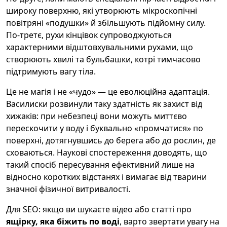
широку поверхню, які утворюють мікроскопічні
повітряні «подушки» й збільшують підйомну силу.
По-третє, рухи кінцівок супроводжуються
характерними відштовхувальними рухами, що
створюють хвилі та бульбашки, котрі тимчасово
підтримують вагу тіла.
Це не магія і не «чудо» — це еволюційна адаптація.
Василиски розвинули таку здатність як захист від
хижаків: при небезпеці вони можуть миттєво
перескочити у воду і буквально «промчатися» по
поверхні, дотягнувшись до берега або до рослин, де
сховаються. Наукові спостереження доводять, що
такий спосіб пересування ефективний лише на
відносно коротких відстанях і вимагає від тварини
значної фізичної витривалості.
Для SEO: якщо ви шукаєте відео або статті про
ящірку, яка біжить по воді
, варто звертати увагу на