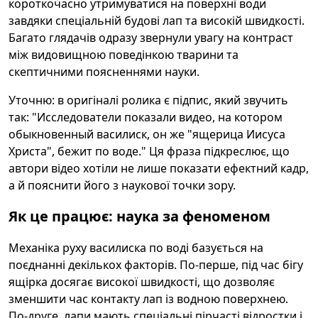
короткочасно утримуватися на поверхні води
завдяки спеціальній будові лап та високій швидкості.
Багато глядачів одразу звернули увагу на контраст
між видовищною поведінкою тварини та
скептичними поясненнями науки.
Уточню: в оригіналі ролика є підпис, який звучить
так: "Исследователи показали видео, на котором
обыкновенный василиск, он же "ящерица Иисуса
Христа", бежит по воде." Ця фраза підкреслює, що
автори відео хотіли не лише показати ефектний кадр,
а й пояснити його з наукової точки зору.
Як це працює: наука за феноменом
Механіка руху василиска по воді базується на
поєднанні декількох факторів. По-перше, під час бігу
ящірка досягає високої швидкості, що дозволяє
зменшити час контакту лап із водною поверхнею.
По-друге, лапи мають спеціальні пірчасті відростки і