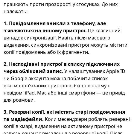
працюють проти прозорості у стосунках. До них
належать:
1. Повідомлення зникли з телефону, але
з'являються на іншому пристрої.
Це класичний
випадок синхронізації. Навіть після масового
видалення, синхронізовані пристрої можуть містити
копії повідомлень або їх фрагменти.
2. Несподівані пристрої в списку підключених
через обліковий запис.
У налаштуваннях Apple ID
чи Google аккаунта можна побачити список
взаємопов'язаних пристроїв. Якщо в ньому є
невідомі iPad, Mac або інші смартфони — це привід
для розмови.
3. Резервні копії, які містять старі повідомлення
та медіафайли.
Коли месенджери роблять резервні
копії в хмарі, видалення на активному пристрої не
завжди означає видалення з резервної копії. Після