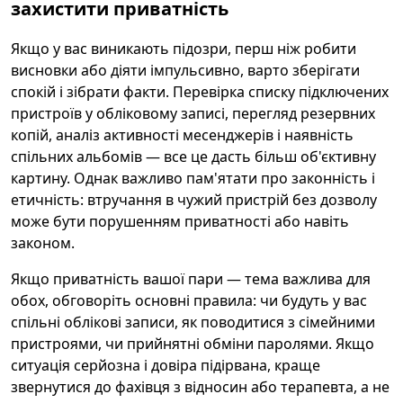
захистити приватність
Якщо у вас виникають підозри, перш ніж робити
висновки або діяти імпульсивно, варто зберігати
спокій і зібрати факти. Перевірка списку підключених
пристроїв у обліковому записі, перегляд резервних
копій, аналіз активності месенджерів і наявність
спільних альбомів — все це дасть більш об'єктивну
картину. Однак важливо пам'ятати про законність і
етичність: втручання в чужий пристрій без дозволу
може бути порушенням приватності або навіть
законом.
Якщо приватність вашої пари — тема важлива для
обох, обговоріть основні правила: чи будуть у вас
спільні облікові записи, як поводитися з сімейними
пристроями, чи прийнятні обміни паролями. Якщо
ситуація серйозна і довіра підірвана, краще
звернутися до фахівця з відносин або терапевта, а не