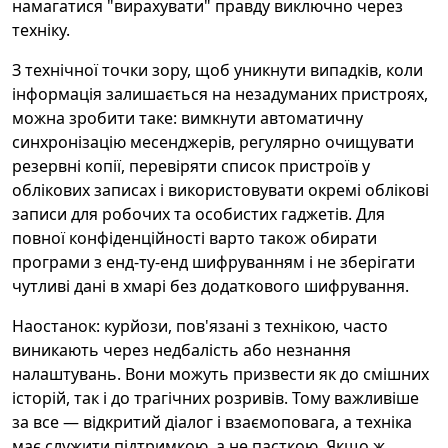
намагатися "вирахувати" правду виключно через
техніку.
З технічної точки зору, щоб уникнути випадків, коли
інформація залишається на незадуманих пристроях,
можна зробити таке: вимкнути автоматичну
синхронізацію месенджерів, регулярно очищувати
резервні копії, перевіряти список пристроїв у
облікових записах і використовувати окремі облікові
записи для робочих та особистих гаджетів. Для
повної конфіденційності варто також обирати
програми з енд-ту-енд шифруванням і не зберігати
чутливі дані в хмарі без додаткового шифрування.
Наостанок: курйози, пов'язані з технікою, часто
виникають через недбалість або незнання
налаштувань. Вони можуть призвести як до смішних
історій, так і до трагічних розривів. Тому важливіше
за все — відкритий діалог і взаємоповага, а техніка
має служити підтримкою, а не пасткою. Якщо ж