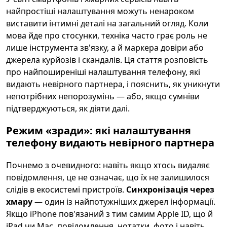
найпростіші налаштування можуть ненароком
виставити інтимні деталі на загальний огляд. Коли
мова йде про стосунки, техніка часто грає роль не
лише інструмента зв'язку, а й маркера довіри або
джерела курйозів і скандалів. Ця стаття розповість
про найпоширеніші налаштування телефону, які
видають невірного партнера, і пояснить, як уникнути
непотрібних непорозумінь — або, якщо сумніви
підтверджуються, як діяти далі.
Режим «зради»: які налаштування
телефону видають невірного партнера
Почнемо з очевидного: навіть якщо хтось видаляє
повідомлення, це не означає, що їх не залишилося
слідів в екосистемі пристроїв.
Синхронізація через
хмару
— один із найпотужніших джерел інформації.
Якщо iPhone пов'язаний з тим самим Apple ID, що й
iPad чи Mac, повідомлення, нотатки, фото і навіть