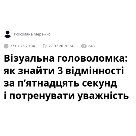
Роксолана Мережко
27.07.26 20:34
27.07.26 20:34
643
Візуальна головоломка:
як знайти 3 відмінності
за п’ятнадцять секунд
і потренувати уважність
Коли ми говоримо про ігри для розуму, часто
уявляємо складні математичні задачі чи логічні