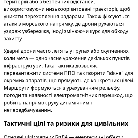
територій або з безпечних відстаней,
використовуючи низькоорієнтовані траєкторії, щоб
уникати перехоплення радарами. Також фіксуються
атаки з морського напрямку, де дрони рухаються
уздовж узбережжя, іноді змінюючи курс для обходу
захисту.
Ударні дрони часто летять у групах або скупченнях,
коли мета — одночасне ураження декількох пунктів
інфраструктури. Така тактика дозволяє
перевантажити системи ППО та створити "вікна" для
окремих апаратів, що прямують до конкретних цілей.
Маршрути формуються з урахуванням рельєфу,
погоди та наявності електромагнітних перешкод, що
робить напрямок руху динамічним і
непередбачуваним.
Тактичні цілі та ризики для цивільних
Основні цілі ударних БпЛА — енергетичні об'єкти,