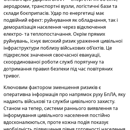
аеродроми, транспортні вузли, логістичні бази та
склади боєприпасів. Удар по енергетиці має
подвійний ефект: руйнування як обладнання, так і
деморалізація населення через відключення
електро- та теплопостачання. Окрім прямих
руйнувань, існує високий ризик ураження цивільної
інфраструктури поблизу військових об’єктів. Це
підкреслює значення своєчасної евакуації,
скоординованої роботи служб порятунку та
дотримання правил безпеки під час повітряних
тривог.
Ключовим фактором зменшення ризиків є
оперативна інформація про напрямок руху БпЛА, яку
надають військові та служби цивільного захисту.
Станом на тепер, системи раннього виявлення та
інформування цивільного населення постійно
вдосконалюються, проте кожна подія показує
необхідність підвищення рівня готовності населення.