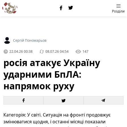
Розділи
Сергій Пономарьов
22.04.26 00:38
08.07.26 04:54
147
росія атакує Україну
ударними БпЛА:
напрямок руху
Категорія: У світі. Ситуація на фронті продовжує
змінюватися щодня, і останні місяці показали