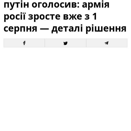
путін оголосив: армія
росії зросте вже з 1
серпня — деталі рішення
Офіційне оголошення кремля про збільшення
чисельності збройних сил викликало хвилю запитань
і припущень як усередині росії, так і за її межами. За
словами президента, відповідні кроки набудуть
чинності з 1 серпня, і вже згадується низка
організаційних, кадрових та фінансових рішень для
реалізації цього плану.
Це вже третє рішення про
розширення армії росії від початку року.
Зараз
важливо розібратися в деталях: кого саме
стосуватиметься збільшення, які правові механізми
задіяні та які можливі наслідки для регіону й для