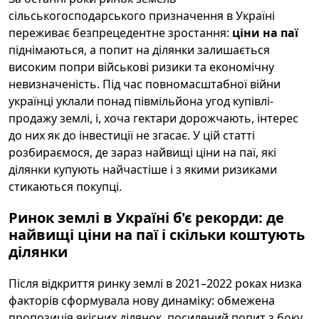
сільськогосподарського призначення в Україні
переживає безпрецедентне зростання:
ціни на паї
піднімаються, а попит на ділянки залишається
високим попри військові ризики та економічну
невизначеність. Під час повномасштабної війни
українці уклали понад півмільйона угод купівлі-
продажу землі, і, хоча гектари дорожчають, інтерес
до них як до інвестиції не згасає. У цій статті
розбираємося, де зараз найвищі ціни на паї, які
ділянки купують найчастіше і з якими ризиками
стикаються покупці.
Ринок землі в Україні б'є рекорди: де
найвищі ціни на паї і скільки коштують
ділянки
Після відкриття ринку землі в 2021–2022 роках низка
факторів сформувала нову динаміку: обмежена
пропозиція якісних ділянок, посилений попит з боку