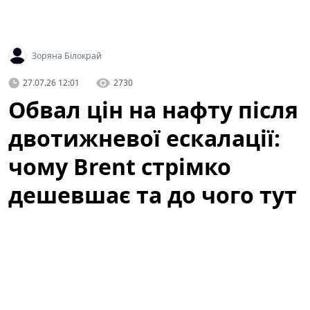
Зоряна Білокрай
27.07.26 12:01
2730
Обвал цін на нафту після
двотижневої ескалації:
чому Brent стрімко
дешевшає та до чого тут
атаки ДРГ у РФ
Світові котирування нафти стрімко впали після того,