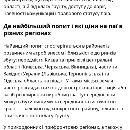
області, а й від класу ґрунту, доступу до доріг,
наявності комунікацій і правового статусу паю.
Де найбільший попит і які ціни на паї в
різних регіонах
Найвищий попит спостерігається в районах із
розвиненим агробізнесом і близькістю до ринків
збуту: передмістя Києва та прилеглі центральні
області (Київська, Черкаська, Вінницька), частини
Західної України (Львівська, Тернопільська) та
Одеська область на півдні. У таких місцях земля
часто розглядається як довгострокова інвестиція або
засіб розширення виробництва. Тут середні ціни
можуть бути вищими за середньостатистичні по
країні — залежно від конкретного району, цільового
призначення та класу ґрунту.
У прикордонних і прифронтових регіонах, а також у