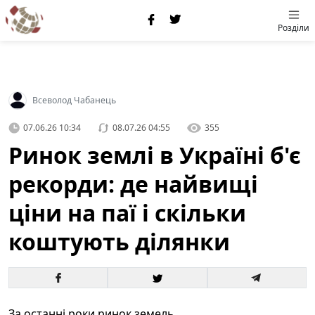
Розділи
Всеволод Чабанець
07.06.26 10:34
08.07.26 04:55
355
Ринок землі в Україні б'є
рекорди: де найвищі
ціни на паї і скільки
коштують ділянки
За останні роки ринок земель