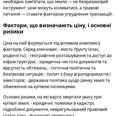
необхідно пам’ятати, що земля — не безризиковий
інструмент: ціни можуть коливатися, а правові
питання — ставати фактором утруднення транзакцій.
Фактори, що визначають ціну, і основні
ризики
Ціна на пай формується під впливом комплексу
факторів. Серед ключових: - якість ґрунту (клас,
родючість); - географічне розташування та доступ до
інфраструктури; - юридична чистота документів та
відсутність обтяжень; - поточна політична та
безпекова ситуація; - попит з боку агропідприємств і
інвесторів; - державна політика щодо ринку землі та
обмеження на купівлю іноземцями.
Основні ризики, на які варто звертати увагу при
купівлі землі: - юридичні: помилки в кадастрі,
підроблені документи, неврегульований правовий
статус паю; - фінансові: переоцінка