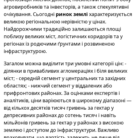
агровиробників та інвесторів, а також спекулятивні
очікування. Сьогодні
ринок землі
характеризується
великою регіональною нерівністю у цінах.
Найдорожчими традиційно залишаються площі
поблизу великих міст, логістичних коридорів та у
регіонах із родючими ґрунтами і розвиненою
інфраструктурою.
Загалом можна виділити три умовні категорії цін: -
ділянки в привабливих агломераціях і біля великих
міст; - середній сегмент у центральних та західних
областях; - нижчий сегмент у віддалених або
прифронтових районах. За оцінками експертів і
аналітиків, ціни варіюються в широкому діапазоні —
від кількох десятків тисяч гривень за гектар у
депресивних районах до сотень тисяч і навіть
мільйонів гривень за гектар у районах з високою
землею і доступом до інфраструктури. Важливо
враховувати, що вартість залежить не лише від