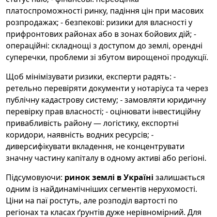
платоспроможності ринку, падіння цін при масових
розпродажах; - безпекові: ризики для власності у
прифронтових районах або в зонах бойових дій; -
операційні: складнощі з доступом до землі, орендні
суперечки, проблеми зі збутом вирощеної продукції.
Щоб мінімізувати ризики, експерти радять: -
ретельно перевіряти документи у нотаріуса та через
публічну кадастрову систему; - замовляти юридичну
перевірку прав власності; - оцінювати інвестиційну
привабливість району — логістику, експортні
коридори, наявність водних ресурсів; -
диверсифікувати вкладення, не концентрувати
значну частину капіталу в одному активі або регіоні.
Підсумовуючи:
ринок землі в Україні
залишається
одним із найдинамічніших сегментів нерухомості.
Ціни на паї ростуть, але розподіл вартості по
регіонах та класах ґрунтів дуже нерівномірний. Для