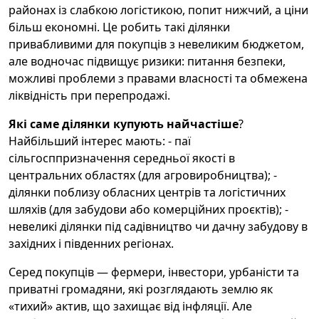
районах із слабкою логістикою, попит нижчий, а ціни
більш економні. Це робить такі ділянки
привабливими для покупців з невеликим бюджетом,
але водночас підвищує ризики: питання безпеки,
можливі проблеми з правами власності та обмежена
ліквідність при перепродажі.
Які саме ділянки купують найчастіше
?
Найбільший інтерес мають: - паї
сільгосппризначення середньої якості в
центральних областях (для агровиробництва); -
ділянки поблизу обласних центрів та логістичних
шляхів (для забудови або комерційних проєктів); -
невеликі ділянки під садівництво чи дачну забудову в
західних і південних регіонах.
Серед покупців — фермери, інвестори, урбаністи та
приватні громадяни, які розглядають землю як
«тихий» актив, що захищає від інфляції. Але