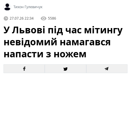
Тихон Гулевичук
27.07.26 22:34
5586
У Львові під час мітингу
невідомий намагався
напасти з ножем
У центрі Львова під час масової акції громадян
сталася тривожна подія: невідомий чоловік
спробував напасти на учасників з ножем. За
свідченнями очевидців, оперативна реакція самих
людей, які перебували поруч, допомогла запобігти
жахливим наслідкам. Подія відбулася на відкритому
майданчику, де зібралися сотні людей — це