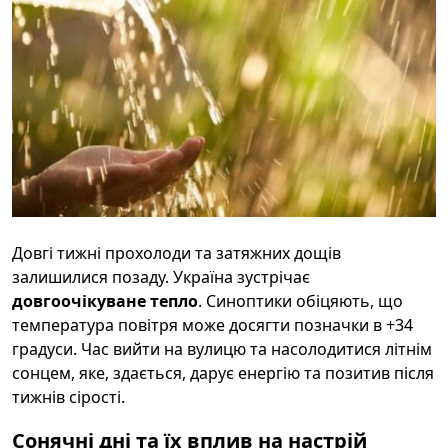
Довгі тижні прохолоди та затяжних дощів
залишилися позаду. Україна зустрічає
довгоочікуване тепло
. Синоптики обіцяють, що
температура повітря може досягти позначки в +34
градуси. Час вийти на вулицю та насолодитися літнім
сонцем, яке, здається, дарує енергію та позитив після
тижнів сірості.
Сонячні дні та їх вплив на настрій