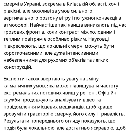
смерчі в Україні, зокрема в Київській області, хоч і
рідкісні, але можливі за умов сильного
вертикального розгону вітру і потужної конвекції в
атмосфері. Найчастіше такі явища виникають під час
грозових фронтів, коли контраст між холодним і
теплим повітрям є особливо різким. Науковці
підкреслюють, що локальні смерчі можуть бути
короткочасними, але дуже інтенсивними і
небезпечними для рухомих об’єктів та легких
конструкцій.
Експерти також звертають увагу на зміну
кліматичних умов, яка може підвищувати частоту
екстремальних погодних явищ у регіоні. Офіційні
служби продовжують аналізувати відео та
повідомлення місцевих мешканців, щоб краще
зрозуміти траєкторію смерчу, його силу і тривалість.
Результати попереднього огляду показують, що
подія була локальною, але достатньо яскравою, щоб