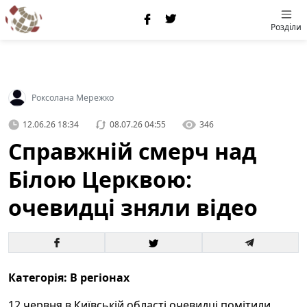
Розділи
Роксолана Мережко
12.06.26 18:34
08.07.26 04:55
346
Справжній смерч над
Білою Церквою:
очевидці зняли відео
Категорія: В регіонах
12 червня в Київській області очевидці помітили