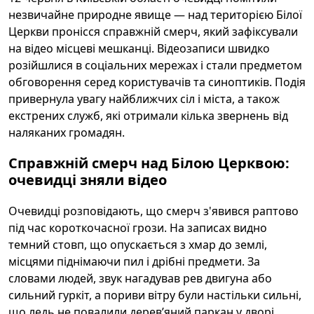
незвичайне природне явище — над територією Білої
Церкви пронісся справжній смерч, який зафіксували
на відео місцеві мешканці. Відеозаписи швидко
розійшлися в соціальних мережах і стали предметом
обговорення серед користувачів та синоптиків. Подія
привернула увагу найближчих сіл і міста, а також
екстрених служб, які отримали кілька звернень від
наляканих громадян.
Справжній смерч над Білою Церквою:
очевидці зняли відео
Очевидці розповідають, що смерч з'явився раптово
під час короткочасної грози. На записах видно
темний стовп, що опускається з хмар до землі,
місцями піднімаючи пил і дрібні предмети. За
словами людей, звук нагадував рев двигуна або
сильний гуркіт, а пориви вітру були настільки сильні,
що ледь не повалили дерев’яний паркан у дворі