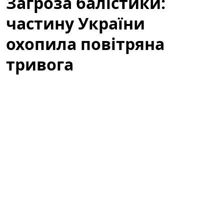
Загроза балістики:
частину України
охопила повітряна
тривога
У кількох регіонах України оголосили повітряну
тривогу через загрозу ракетних ударів і активність
безпілотних літальних апаратів. Ситуація
залишається напруженою: місцеві служби
цивільного захисту працюють у посиленому режимі,
правоохоронні органи координують дії, а
мешканцям радять не ігнорувати сигнали
оповіщення. У статті розглянемо причини тривоги,
райони, яким загрожує небезпека, а також практичні
поради для громадян і реакцію екстрених служб.