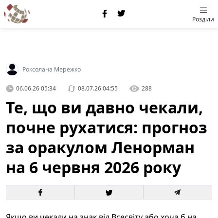
Розділи
Роксолана Мережко
06.06.26 05:34
08.07.26 04:55
288
Те, що ви давно чекали,
почне рухатися: прогноз
за оракулом Ленорман
на 6 червня 2026 року
Якщо ви чекали на знак від Всесвіту або хоча б на