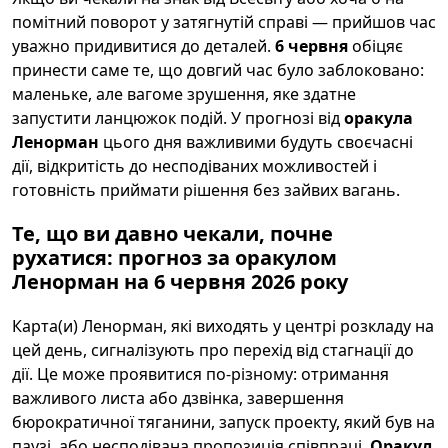
помітний поворот у затягнутій справі — прийшов час
уважно придивитися до деталей.
6 червня
обіцяє
принести саме те, що довгий час було заблоковано:
маленьке, але вагоме зрушення, яке здатне
запустити ланцюжок подій. У прогнозі від
оракула
Ленорман
цього дня важливими будуть своєчасні
дії, відкритість до несподіваних можливостей і
готовність приймати рішення без зайвих вагань.
Те, що ви давно чекали, почне
рухатися: прогноз за оракулом
Ленорман на 6 червня 2026 року
Карта(и) Ленорман, які виходять у центрі розкладу на
цей день, сигналізують про перехід від стагнації до
дії. Це може проявитися по-різному: отримання
важливого листа або дзвінка, завершення
бюрократичної тяганини, запуск проекту, який був на
паузі, або несподівана пропозиція співпраці.
Оракул