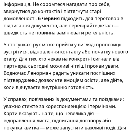
інформація. Не соромтеся нагадати про себе,
звернутися до контактів і підтягнути старі
домовленості.
6 червня
підходить для переговорів і
підписання документів, але перевіряйте деталі —
швидкість не повинна замінювати ретельність.
У стосунках: рух може прийти у вигляді пропозиції
зустрітися, відновлення контакту або початку нового
етапу. Для тих, хто чекав на конкретні сигнали від
партнера, сьогодні можливі чіткіші прояви уваги.
Водночас Ленорман радить уникати поспішних
підтверджень: дозвольте емоціям осісти, але дійте,
коли відчуваєте внутрішню готовність.
У справах, пов’язаних із документами та поїздками:
уважно стежте за кореспонденцією і термінами.
Карти вказують на те, що невелика дія —
відправлення листа, підписання договору або
покупка квитка — може запустити важливі події. Для