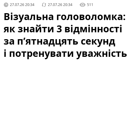
27.07.26 20:34
27.07.26 20:34
511
Візуальна головоломка:
як знайти 3 відмінності
за п’ятнадцять секунд
і потренувати уважність
Коли ми говоримо про ігри для розуму, часто
уявляємо складні математичні задачі чи логічні
ребуси. Але інколи достатньо простої картинки, щоб
прокачати реакцію і уважність — швидка вправка на
знаходження відмінностей здатна дати відчутний
ефект за лічені хвилини. У цій статті ви дізнаєтеся,
чому варто спробувати такі тести, як правильно