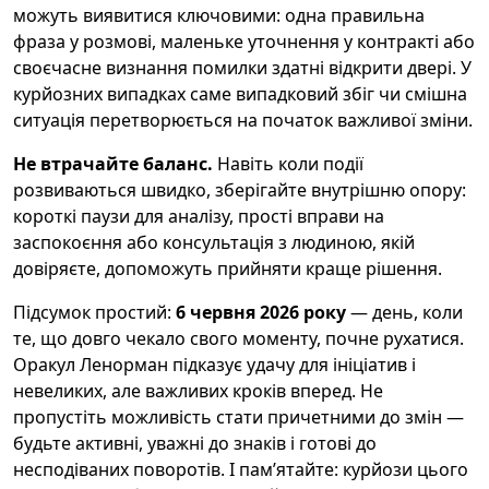
можуть виявитися ключовими: одна правильна
фраза у розмові, маленьке уточнення у контракті або
своєчасне визнання помилки здатні відкрити двері. У
курйозних випадках саме випадковий збіг чи смішна
ситуація перетворюється на початок важливої зміни.
Не втрачайте баланс.
Навіть коли події
розвиваються швидко, зберігайте внутрішню опору:
короткі паузи для аналізу, прості вправи на
заспокоєння або консультація з людиною, якій
довіряєте, допоможуть прийняти краще рішення.
Підсумок простий:
6 червня 2026 року
— день, коли
те, що довго чекало свого моменту, почне рухатися.
Оракул Ленорман підказує удачу для ініціатив і
невеликих, але важливих кроків вперед. Не
пропустіть можливість стати причетними до змін —
будьте активні, уважні до знаків і готові до
несподіваних поворотів. І пам’ятайте: курйози цього