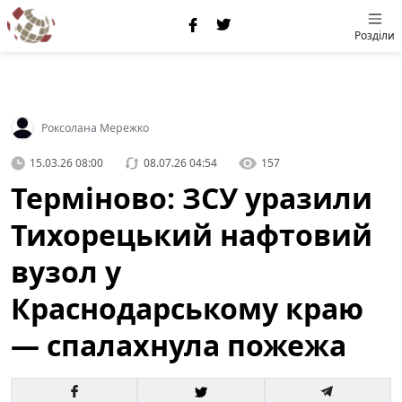
Розділи
Роксолана Мережко
15.03.26 08:00
08.07.26 04:54
157
Терміново: ЗСУ уразили
Тихорецький нафтовий
вузол у
Краснодарському краю
— спалахнула пожежа