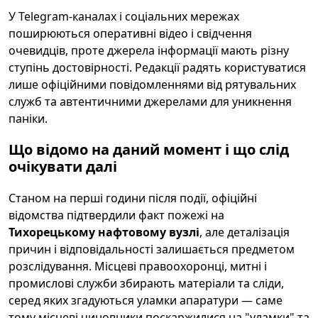
У Telegram-каналах і соціальних мережах
поширюються оперативні відео і свідчення
очевидців, проте джерела інформації мають різну
ступінь достовірності. Редакції радять користуватися
лише офіційними повідомленнями від рятувальних
служб та автентичними джерелами для уникнення
паніки.
Що відомо на даний момент і що слід
очікувати далі
Станом на перші години після події, офіційні
відомства підтвердили факт пожежі на
Тихорецькому нафтовому вузлі
, але деталізація
причин і відповідальності залишається предметом
розслідування. Місцеві правоохоронці, митні і
промислові служби збирають матеріали та сліди,
серед яких згадуються уламки апаратури — саме
тому місцеві чиновники поскаржилися на "уламки" та