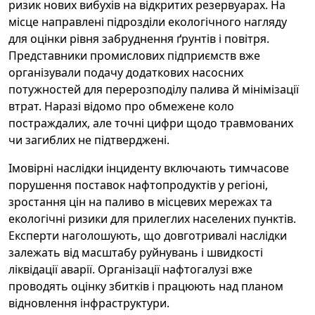
ризик нових вибухів на відкритих резервуарах. На
місце направлені підрозділи екологічного нагляду
для оцінки рівня забруднення ґрунтів і повітря.
Представники промислових підприємств вже
організували подачу додаткових насосних
потужностей для перерозподілу палива й мінімізації
втрат. Наразі відомо про обмежене коло
постраждалих, але точні цифри щодо травмованих
чи загиблих не підтверджені.
Імовірні наслідки інциденту включають тимчасове
порушення поставок нафтопродуктів у регіоні,
зростання цін на паливо в місцевих мережах та
екологічні ризики для прилеглих населених пунктів.
Експерти наголошують, що довготривалі наслідки
залежать від масштабу руйнувань і швидкості
ліквідації аварії. Організації нафтогалузі вже
проводять оцінку збитків і працюють над планом
відновлення інфраструктури.