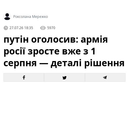
Роксолана Мережко
27.07.26 18:35
5970
путін оголосив: армія
росії зросте вже з 1
серпня — деталі рішення
Офіційне оголошення кремля про збільшення
чисельності збройних сил викликало хвилю запитань
і припущень як усередині росії, так і за її межами. За
словами президента, відповідні кроки набудуть
чинності з 1 серпня, і вже згадується низка
організаційних, кадрових та фінансових рішень для