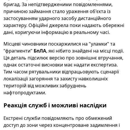
бригад. За непідтвердженими повідомленнями,
причиною займання стало ураження об'єкта із
застосуванням ударного засобу дистанційного
характеру. Офіційні джерела поки надають обережні
дані, коригуючи інформацію в реальному часі.
Місцеві чиновники поскаржилися на "уламки" та
"фрагменти"
БпЛА
, які нібито знайдені на місці події.
Ця деталь підсилює версію про зовнішнє втручання,
однак остаточні висновки має надати експертиза.
Тим часом рятувальники відпрацьовують сценарії
локалізації загоряння та захисту навколишніх
територій від можливих забруднень
нафтопродуктами.
Реакція служб і можливі наслідки
Екстрені служби повідомляють про обмежений
доступ до зони через концентроване задимлення і