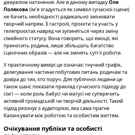
джерелом натхнення. Але в даному випадку
Оля
Полякова
(ім'я згадується як символ сучасної сцени)
не бачить необхідності радикально змінювати
творчий напрям. Її гастролі, проєкти та участь у
телепроєктах навряд чи зупиняться через зміну
сімейного статусу. Вона говорить, що емоції, які
приносить родина, лише збільшать багатство
сценічних образів — але не змінять суті її роботи.
У практичному вимірі це означає: гнучкий графік,
делегування частини побутових питань родичам та
довіра до тих, хто поруч. Для публічної людини це
також шанс показати приклад сучасного підходу до
сім'ї — коли роль бабусі чи матусі не суперечить
активній громадській чи творчій діяльності. Такий
підхід резонує з аудиторією, яка сама прагне
балансувати між роботою та особистим життям.
Очікування публіки та особисті