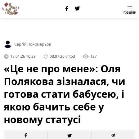
Розділи
Сергій Пономарьов
18.01.26 10:39
08.07.26 04:53
127
«Це не про мене»: Оля
Полякова зізналася, чи
готова стати бабусею, і
якою бачить себе у
новому статусі