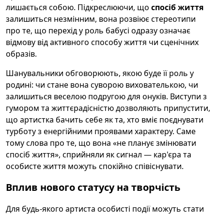
лишається собою. Підкреслюючи, що
спосіб життя
залишиться незмінним, вона розвіює стереотипи
про те, що перехід у роль бабусі одразу означає
відмову від активного способу життя чи сценічних
образів.
Шанувальники обговорюють, якою буде її роль у
родині: чи стане вона суворою вихователькою, чи
залишиться веселою подругою для онуків. Виступи з
гумором та життєрадісністю дозволяють припустити,
що артистка бачить себе як та, хто вміє поєднувати
турботу з енергійними проявами характеру. Саме
тому слова про те, що вона «не планує змінювати
спосіб життя», сприйняли як сигнал — кар'єра та
особисте життя можуть спокійно співіснувати.
Вплив нового статусу на творчість
Для будь-якого артиста особисті події можуть стати