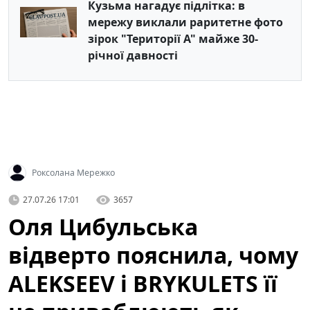
Кузьма нагадує підлітка: в
мережу виклали раритетне фото
зірок "Території А" майже 30-
річної давності
Роксолана Мережко
27.07.26 17:01
3657
Оля Цибульська
відверто пояснила, чому
ALEKSEEV і BRYKULETS її