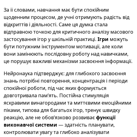
За її словами, навчання має бути спокійним
щоденним процесом, де учні отримують радість від
відкриттів і діяльності. Саме ця думка стала
відправною точкою для критичного аналізу масового
застосування ігор у шкільній практиці.
Ігри
можуть
бути потужним інструментом мотивації, але коли
вони замінюють послідовну роботу над навичками,
це порушує важливі механізми засвоєння інформації.
Нейронаука підтверджує: для глибокого засвоєння
знань потрібні повторення, концентрація і періоди
спокійної роботи, під час яких формується
довготривала пам’ять. Постійна стимуляція
яскравими винагородами та миттєвими емоційними
піками, типова для багатьох ігор, тренує швидку
реакцію, але не обов’язково розвиває
функції
виконавчої системи
— здатність планувати,
контролювати увагу та глибоко аналізувати