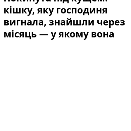
кішку, яку господиня
вигнала, знайшли через
місяць — у якому вона
стані
Історія, яка не залишила байдужими місцевих
жителів, почалася з випадкового виявлення тварини,
що сховалася під кущем біля одного з житлових
будинків. Люди, які проходили повз, спочатку
подумали, що це просто дика кішка, але уважніша
перевірка виявила сліди недоїдання та стресу. Через
місяць від моменту, коли її вигнали з дому, кішку
нарешті знайшли — і почалася довга дорога до