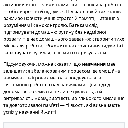
активний етап з елементами гри — спокійна робота
— обговорення й підсумок. Під час спокійних етапів
важливо навчати учнів стратегій пам’яті, читання з
розумінням і самоконтролю. Батькам слід
підтримувати домашню рутину без надмірної
розваги під час домашнього завдання: створити тихе
місце для роботи, обмежити використання гаджетів і
заохочувати зусилля, а не миттєві результати.
Підсумовуючи, можна сказати, що
навчання
має
залишатися збалансованим процесом, де емоційна
насиченість ігрових методів поєднується із
системною роботою над навичками. Цей підхід
допомагає розвивати не лише цікавість, а й
витривалість мозку, здатність до глибокого мислення
та довготривалої пам’яті — ті якості, які визначають
успіх у навчанні й житті.