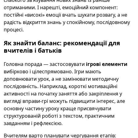
слабкого зв’язування нових знань із раніше
отриманими. І нарешті, емоційний компонент:
постійні «високі» емоції вчать шукати розвагу, а не
радість відкриття знань у спокійному, послідовному
процесі.
Як знайти баланс: рекомендації для
вчителів і батьків
Головна порада — застосовувати
ігрові елементи
вибірково і цілеспрямовано. Ігри мають
доповнювати урок, а не замінювати методичну
послідовність. Наприклад, короткі мотиваційні
активності на початку заняття або закріплення у
вигляді вправи-грі можуть підвищити інтерес, але
основну частину уроку краще присвячувати
структурованій роботі з текстом, практичним
завданням і рефлексією.
Вчителям варто планувати чергування етапів: