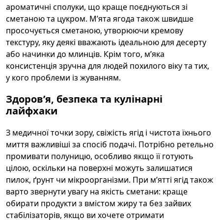
ароматичні сполуки, що краще поєднуються зі
сметаною та цукром. М’ята ягода також швидше
просочується сметаною, утворюючи кремову
текстуру, яку деякі вважають ідеальною для десерту
або начинки до млинців. Крім того, м’яка
консистенція зручна для людей похилого віку та тих,
у кого проблеми із жуванням.
Здоров’я, безпека та кулінарні
лайфхаки
З медичної точки зору, свіжість ягід і чистота їхнього
миття важливіші за спосіб подачі. Потрібно ретельно
промивати полуницю, особливо якщо її готують
цілою, оскільки на поверхні можуть залишатися
пилок, ґрунт чи мікроорганізми. При м’ятті ягід також
варто звернути увагу на якість сметани: краще
обирати продукти з вмістом жиру та без зайвих
стабілізаторів, якщо ви хочете отримати