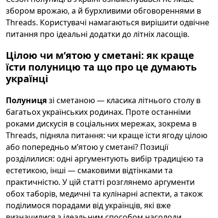
збором врожаю, а й бурхливими обговореннями в
Threads. Користувачі намагаються вирішити одвічне
питання про ідеальні додатки до літніх ласощів.
Цілою чи м’ятою у сметані: як краще
їсти полуницю та що про це думають
українці
Полуниця
зі сметаною — класика літнього столу в
багатьох українських родинах. Проте останніми
роками дискусія в соціальних мережах, зокрема в
Threads, підняла питання: чи краще їсти ягоду цілою
або попередньо м’ятою у сметані? Позиції
розділилися: одні аргументують вибір традицією та
естетикою, інші — смаковими відтінками та
практичністю. У цій статті розглянемо аргументи
обох таборів, медичні та кулінарні аспекти, а також
поділимося порадами від українців, які вже
визначилися з ідеальним способом насолоди