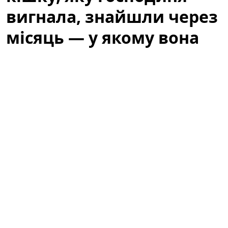
вигнала, знайшли через
місяць — у якому вона
стані
Історія, яка не залишила байдужими місцевих
жителів, почалася з випадкового виявлення тварини,
що сховалася під кущем біля одного з житлових
будинків. Люди, які проходили повз, спочатку
подумали, що це просто дика кішка, але уважніша
перевірка виявила сліди недоїдання та стресу. Через
місяць від моменту, коли її вигнали з дому, кішку
нарешті знайшли — і почалася довга дорога до
відновлення.