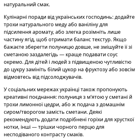
натуральний смак.
Кулінарні поради від українських господинь: додайте
трохи натурального меду або ваніліну для
підсилення аромату, або злегка розімніть лише
частину ягід, щоб отримати баланс текстур. Якщо
бажаєте зберегти полуницю довше, не змішуйте її зі
сметаною заздалегідь — краще подавати соус
окремо. Для дітей і людей з підвищеною чутливістю
до цукру замініть білий цукор на фруктозу або зовсім
відмовтесь від підсолоджувачів.
У соціальних мережах українці також пропонують
креативні поєднання: полуниця з м’ятою у сметані й
трохи лимонної цедри, або ж подача з домашнім
сиром/творогом замість сметани. Деякі
рекомендують додати подрібнені горіхи для хрусткої
нотки, інші — трішки чорного перцю для
несподіваного контрасту смаків.