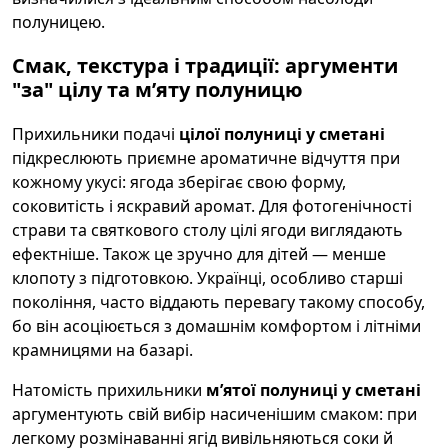
полуницею.
Смак, текстура і традиції: аргументи
"за" цілу та м’яту полуницю
Прихильники подачі
цілої полуниці у сметані
підкреслюють приємне ароматичне відчуття при
кожному укусі: ягода зберігає свою форму,
соковитість і яскравий аромат. Для фотогенічності
страви та святкового столу цілі ягоди виглядають
ефектніше. Також це зручно для дітей — менше
клопоту з підготовкою. Українці, особливо старші
покоління, часто віддають перевагу такому способу,
бо він асоціюється з домашнім комфортом і літніми
крамницями на базарі.
Натомість прихильники
м’ятої полуниці у сметані
аргументують свій вибір насиченішим смаком: при
легкому розмінаванні ягід вивільняються соки й