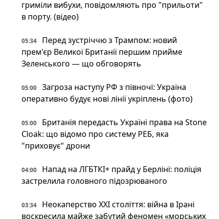
гриміли вибухи, повідомляють про "прильоти"
в порту. (відео)
Перед зустріччю з Трампом: новий
05:34
прем'єр Великої Британії першим прийме
Зеленського — що обговорять
Загроза наступу РФ з півночі: Україна
05:00
оперативно будує нові лінії укріплень (фото)
Британія передасть Україні права на Stone
05:00
Cloak: що відомо про систему РЕБ, яка
"приховує" дрони
Напад на ЛГБТКІ+ прайд у Берліні: поліція
04:00
застрелила головного підозрюваного
Неокаперство XXI століття: війна в Ірані
03:34
воскресила майже забутий феномен «морських