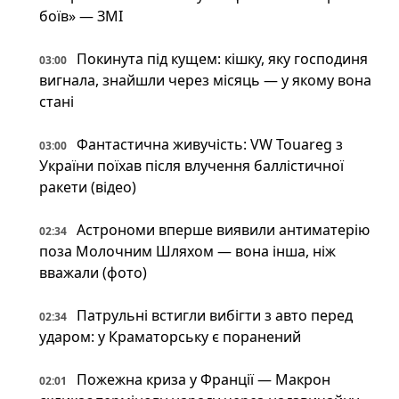
боїв» — ЗМІ
Покинута під кущем: кішку, яку господиня
03:00
вигнала, знайшли через місяць — у якому вона
стані
Фантастична живучість: VW Touareg з
03:00
України поїхав після влучення баллістичної
ракети (відео)
Астрономи вперше виявили антиматерію
02:34
поза Молочним Шляхом — вона інша, ніж
вважали (фото)
Патрульні встигли вибігти з авто перед
02:34
ударом: у Краматорську є поранений
Пожежна криза у Франції — Макрон
02:01