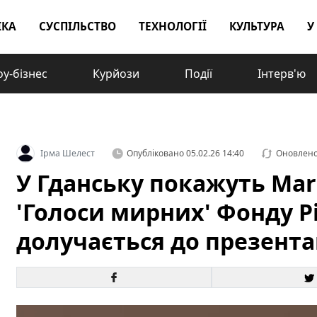
ІКА
СУСПІЛЬСТВО
ТЕХНОЛОГІЇ
КУЛЬТУРА
У
у-бізнес
Курйози
Події
Інтерв'ю
Ірма Шелест
Опубліковано
05.02.26 14:40
Оновлен
У Гданську покажуть Mari
'Голоси мирних' Фонду Р
долучається до презента