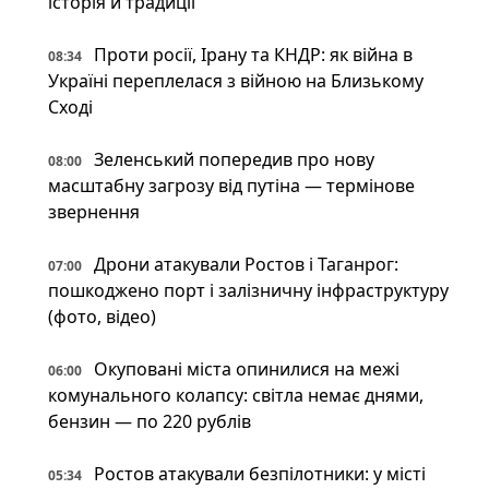
історія й традиції
Проти росії, Ірану та КНДР: як війна в
08:34
Україні переплелася з війною на Близькому
Сході
Зеленський попередив про нову
08:00
масштабну загрозу від путіна — термінове
звернення
Дрони атакували Ростов і Таганрог:
07:00
пошкоджено порт і залізничну інфраструктуру
(фото, відео)
Окуповані міста опинилися на межі
06:00
комунального колапсу: світла немає днями,
бензин — по 220 рублів
Ростов атакували безпілотники: у місті
05:34