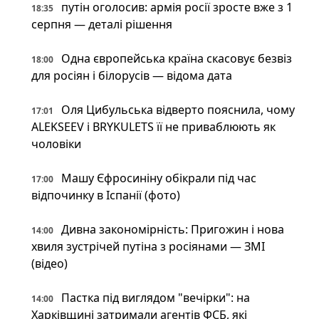
путін оголосив: армія росії зросте вже з 1
18:35
серпня — деталі рішення
Одна європейська країна скасовує безвіз
18:00
для росіян і білорусів — відома дата
Оля Цибульська відверто пояснила, чому
17:01
ALEKSEEV і BRYKULETS її не приваблюють як
чоловіки
Машу Єфросиніну обікрали під час
17:00
відпочинку в Іспанії (фото)
Дивна закономірність: Пригожин і нова
14:00
хвиля зустрічей путіна з росіянами — ЗМІ
(відео)
Пастка під виглядом "вечірки": на
14:00
Харківщині затримали агентів ФСБ, які