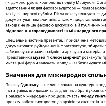
які демонструють хронологію подій у Маріуполі. Орг
адаптований як для фахової аудиторії — правозахисни
так і для широкої публіки. Після показу плануються ди
документуванням злочинів, а також представників гро
заході є не лише фаховою дискусією, а й публічним 
відновлення справедливості
та
міжнародного пра
Спеціальна частина презентації присвячена методика
документувати руйнування інфраструктури, збирати 
забезпечувати захист свідків та архівувати матеріали
Представники
музей "Голоси мирних"
розкажуть пр
мистецькі форми залучати молодь і забезпечувати мі
Значення для міжнародної спільн
Показ у
Гданську
— не лише локальна культурна под
інституціям, що докази та свідчення, зібрані українс
в рамках міжнародних процесів. Участь
Фонду Рінат
проєкту, забезпечує доступ до архівів та експертів, а