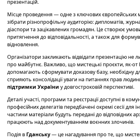
презентацій.
Місце проведення — одне з ключових європейських м
зібрати різнопрофільну аудиторію: дипломатів, журнал
діаспори та зацікавлених громадян. Це створює умови
притягнення до відповідальності, а також для формув
відновлення.
Організатори закликають відвідати презентацію не лиш
про майбутнє. Важливо, що мистецькі проєкти, як-от
допомагають сформувати доказову базу, необхідну дл
сприяють консолідації уваги на питаннях прав людин
підтримки України
у довгостроковій перспективі.
Деталі участі, програми та реєстрації доступні в комун
професійних делегатів передбачені окремі сесії для і
частини матеріали будуть передані до відповідних архі
працюють над документуванням воєнних злочинів.
Подія в
Гданську
— це нагадування про те, що мисте