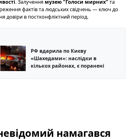
ивості
. Залучення
музею "Голоси мирних"
та
реження фактів та людських свідчень — ключ до
ня довіри в постконфліктний період.
РФ вдарила по Києву
«Шахедами»: наслідки в
кількох районах, є поранені
у невідомий намагався