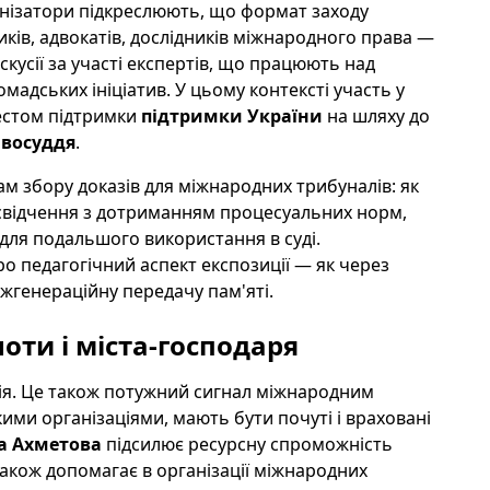
анізатори підкреслюють, що формат заходу
ків, адвокатів, дослідників міжнародного права —
скусії за участі експертів, що працюють над
мадських ініціатив. У цьому контексті участь у
жестом підтримки
підтримки України
на шляху до
восуддя
.
м збору доказів для міжнародних трибуналів: як
свідчення з дотриманням процесуальних норм,
 для подальшого використання в суді.
о педагогічний аспект експозиції — як через
жгенераційну передачу пам'яті.
оти і міста-господаря
ія. Це також потужний сигнал міжнародним
ькими організаціями, мають бути почуті і враховані
а Ахметова
підсилює ресурсну спроможність
 також допомагає в організації міжнародних