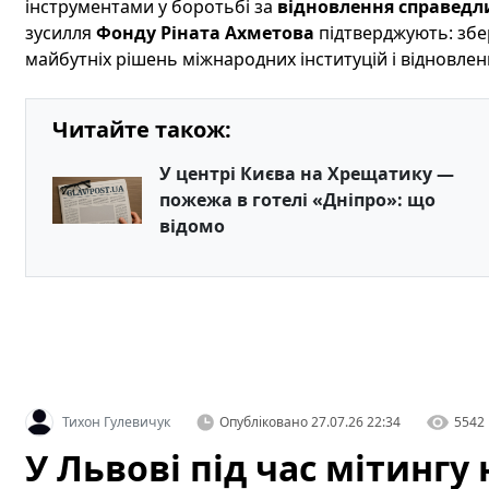
інструментами у боротьбі за
відновлення справедл
зусилля
Фонду Ріната Ахметова
підтверджують: збе
майбутніх рішень міжнародних інституцій і відновлен
Читайте також:
У центрі Києва на Хрещатику —
пожежа в готелі «Дніпро»: що
відомо
Тихон Гулевичук
Опубліковано
27.07.26 22:34
5542
У Львові під час мітинг