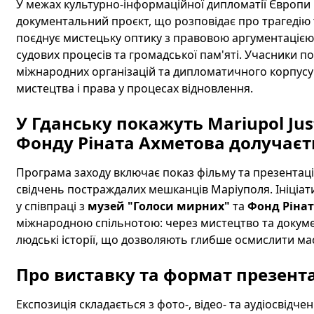
У межах культурно-інформаційної дипломатії Європи 
документальний проєкт, що розповідає про трагедію 
поєднує мистецьку оптику з правовою аргументацією 
судових процесів та громадської пам'яті. Учасники по
міжнародних організацій та дипломатичного корпус
мистецтва і права у процесах відновлення.
У Гданську покажуть Mariupol Jus
Фонду Ріната Ахметова долучаєть
Програма заходу включає показ фільму та презентацію 
свідчень постраждалих мешканців Маріуполя. Ініціа
у співпраці з
музей "Голоси мирних"
та
Фонд Ріна
міжнародною спільнотою: через мистецтво та докумен
людські історії, що дозволяють глибше осмислити мас
Про виставку та формат презента
Експозиція складається з фото-, відео- та аудіосвідче