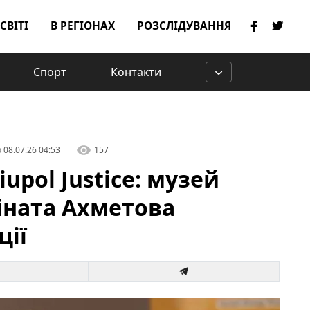
 СВІТІ
В РЕГІОНАХ
РОЗСЛІДУВАННЯ
Спорт
Контакти
о
08.07.26 04:53
157
upol Justice: музей
іната Ахметова
ції