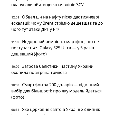
планували вбити десятки воїнів ЗСУ
Обвал цін на нафту після двотижневої
12:01
ескалації: чому Brent стрімко дешевшає та до
чого тут атаки ДРГ у РФ
Недорогий чемпіон: смартфон, що не
11:00
поступається Galaxy S25 Ultra — у 5 разів
дешевший (фото)
Загроза балістики: частину України
10:00
охопила повітряна тривога
Смартфон за 200 доларів — відмінний
10:00
вибір для більшості: про яку модель йдеться
(фото)
Яке церковне свято в Україні 28 липня:
08:34