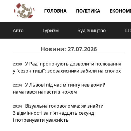
ГОЛОВНА
ПОЛІТИКА
ЕКОНОМ
Авто
Туризм
Будівництво
Шо
Новини: 27.07.2026
У Раді пропонують дозволити полювання
23:00
у "сезон тиші": зоозахисники забили на сполох
У Львові під час мітингу невідомий
22:34
намагався напасти з ножем
Візуальна головоломка: як знайти
20:34
3 відмінності за п’ятнадцять секунд
і потренувати уважність