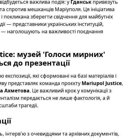
відбудеться важлива подія: у
Гданськ
привезуть
та спротив мешканців Маріуполя. Ця ініціатива
і покликана зберегти свідчення для майбутніх
дії — представники українських інституцій,
у — наголошують на важливості поєднання
tice: музей 'Голоси мирних'
ся до презентації
експозиції, які сформовані на базі матеріалів і
тиву представляє команда проєкту
Mariupol Justice
,
та Ахметова
. Це важливий крок у комунікації з
талізм передається не лише фактологія, а й
штаби трагедії.
ції
нь, інтерв'ю з очевидцями та архівних документів,