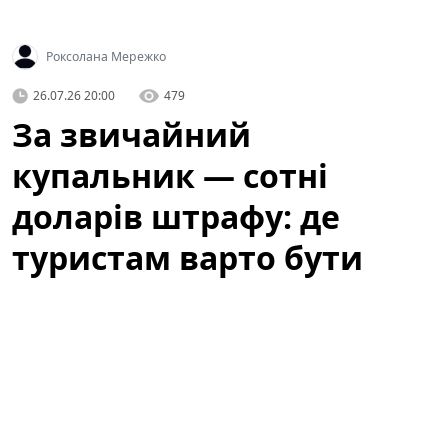
Роксолана Мережко
26.07.26 20:00
479
За звичайний
купальник — сотні
доларів штрафу: де
туристам варто бути
обережними
Літній відпочинок у Барселоні — це пляжі, сонце та
прогулянки узбережжям. Водночас туристів