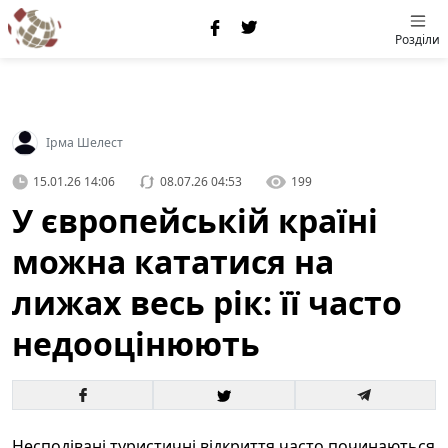
Розділи
Ірма Шелест
15.01.26 14:06
08.07.26 04:53
199
У європейській країні
можна кататися на
лижах весь рік: її часто
недооцінюють
Несподівані туристичні відкриття часто починаються