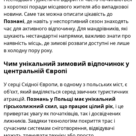
з короткої поради місцевого жителя або випадкової
новини. Саме так можна описати цікавість до
Познані
, де навіть у неспортивний сезон знаходять
час для активного відпочинку. Для мандрівників, які
шукають нестандартні напрямки, важливо знати про
наявність місць, де зимові розваги доступні не лише
в холодну пору року.
Чим унікальний зимовий відпочинок у
центральній Європі
У серці Східної Європи, в одному з польських міст, є
об'єкт, який виділяється серед звичних туристичних
атракцій.
Познань у Польщі має унікальний
гірськолижний схил, що працює цілий рік
, і це
привертає увагу як початківців, так і досвідчених
лижників. Завдяки технологіям покриття трас і
сучасним системам сніготворення, відвідувачі
можуть тренувати техніку або просто