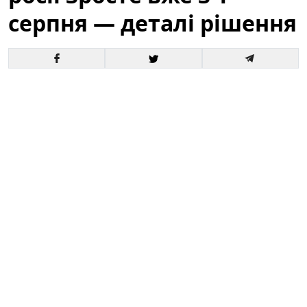
серпня — деталі рішення
Офіційне оголошення кремля про збільшення
чисельності збройних сил викликало хвилю запитань
і припущень як усередині росії, так і за її межами. За
словами президента, відповідні кроки набудуть
чинності з 1 серпня, і вже згадується низка
організаційних, кадрових та фінансових рішень для
реалізації цього плану.
Це вже третє рішення про
розширення армії росії від початку року.
Зараз
важливо розібратися в деталях: кого саме
стосуватиметься збільшення, які правові механізми
задіяні та які можливі наслідки для регіону й для
світової безпеки.
путін оголосив: армія росії зросте вже з