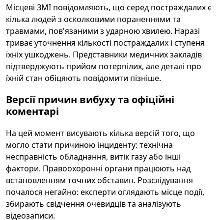
Місцеві ЗМІ повідомляють, що серед постраждалих є
кілька людей з осколковими пораненнями та
травмами, пов'язаними з ударною хвилею. Наразі
триває уточнення кількості постраждалих і ступеня
їхніх ушкоджень. Представники медичних закладів
підтверджують прийом потерпілих, але деталі про
їхній стан обіцяють повідомити пізніше.
Версії причин вибуху та офіційні
коментарі
На цей момент висувають кілька версій того, що
могло стати причиною інциденту: технічна
несправність обладнання, витік газу або інші
фактори. Правоохоронні органи працюють над
встановленням точних обставин. Розслідування
почалося негайно: експерти оглядають місце події,
збирають свідчення очевидців та аналізують
відеозаписи.