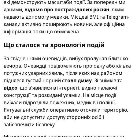
які демонструють масштаби події. За попередніми
даними,
відомо про постраждалих росіян
, яким
надають допомогу медики. Місцеві ЗМІ та Telegram-
канали активно поширюють новини, але офіційна
інформація поки що обмежена.
Що сталося та хронологія подій
За свідченнями очевидців, вибух пролунав близько
вечора. Очевидці повідомляють про одну або кілька
потужних ударних хвиль, після яких над районом
піднявся густий чорний
стовп диму
. Зі знімків та
відео
, що з'явилися в інтернеті, видно палаючі
конструкції та розкидані уламки. На місце події
виїхали підрозділи пожежних, медиків і поліції.
Рятувальні служби оперативно оточили територію,
аби не допустити доступу сторонніх осіб і
забезпечити безпеку.
Місцеві мешканці повідомляють про відключення