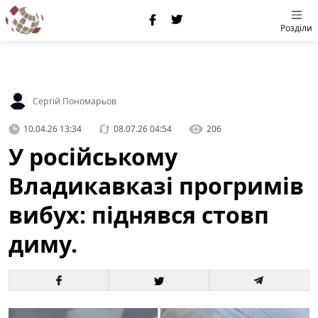
Розділи
Сергій Пономарьов
10.04.26 13:34
08.07.26 04:54
206
У російському
Владикавказі прогримів
вибух: піднявся стовп
диму.