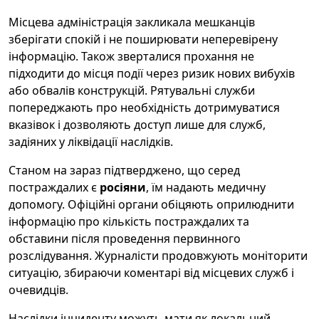
Місцева адміністрація закликала мешканців
зберігати спокій і не поширювати неперевірену
інформацію. Також зверталися прохання не
підходити до місця події через ризик нових вибухів
або обвалів конструкцій. Рятувальні служби
попереджають про необхідність дотримуватися
вказівок і дозволяють доступ лише для служб,
задіяних у ліквідації наслідків.
Станом на зараз підтверджено, що серед
постраждалих є
росіяни
, їм надають медичну
допомогу. Офіційні органи обіцяють оприлюднити
інформацію про кількість постраждалих та
обставини після проведення первинного
розслідування. Журналісти продовжують моніторити
ситуацію, збираючи коментарі від місцевих служб і
очевидців.
Наслідки інциденту можуть мати як локальний