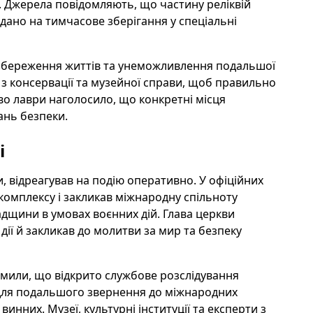
 Джерела повідомляють, що частину реліквій
едано на тимчасове зберігання у спеціальні
 збереження життів та унеможливлення подальшої
 з консервації та музейної справи, щоб правильно
во лаври наголосило, що конкретні місця
ань безпеки.
і
, відреагував на подію оперативно. У офіційних
 комплексу і закликав міжнародну спільноту
падщини в умовах воєнних дій. Глава церкви
дії й закликав до молитви за мир та безпеку
омили, що відкрито службове розслідування
у для подальшого звернення до міжнародних
инних. Музеї, культурні інституції та експерти з