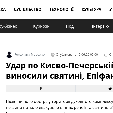
ІКА
СУСПІЛЬСТВО
ТЕХНОЛОГІЇ
КУЛЬТУРА
У
у-бізнес
Курйози
Події
Інтерв'ю
Роксолана Мережко
Опубліковано
15.06.26 05:00
Он
Удар по Києво-Печерські
виносили святині, Епіфа
Після нічного обстрілу території духовного комплекс
негайно почало евакуацію цінних речей та святинь.