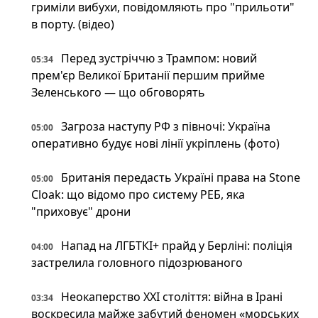
гриміли вибухи, повідомляють про "прильоти"
в порту. (відео)
Перед зустріччю з Трампом: новий
05:34
прем'єр Великої Британії першим прийме
Зеленського — що обговорять
Загроза наступу РФ з півночі: Україна
05:00
оперативно будує нові лінії укріплень (фото)
Британія передасть Україні права на Stone
05:00
Cloak: що відомо про систему РЕБ, яка
"приховує" дрони
Напад на ЛГБТКІ+ прайд у Берліні: поліція
04:00
застрелила головного підозрюваного
Неокаперство XXI століття: війна в Ірані
03:34
воскресила майже забутий феномен «морських