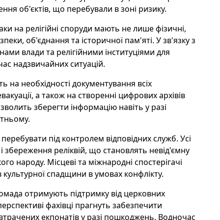
ння об'єктів, що перебували в зоні ризику.
аки на релігійні споруди мають не лише фізичні,
пеки, об'єднання та історичної пам'яті. У зв'язку з
нами влади та релігійними інституціями для
час надзвичайних ситуацій.
ь на необхідності документування всіх
акуації, а також на створенні цифрових архівів
зволить зберегти інформацію навіть у разі
утньому.
перебувати під контролем відповідних служб. Усі
 і збереження реліквій, що становлять невід'ємну
кого народу. Місцеві та міжнародні спостерігачі
в культурної спадщини в умовах конфлікту.
 громада отримують підтримку від церковних
 перспективі фахівці прагнуть забезпечити
трачених екпонатів у разі пошкоджень. Водночас