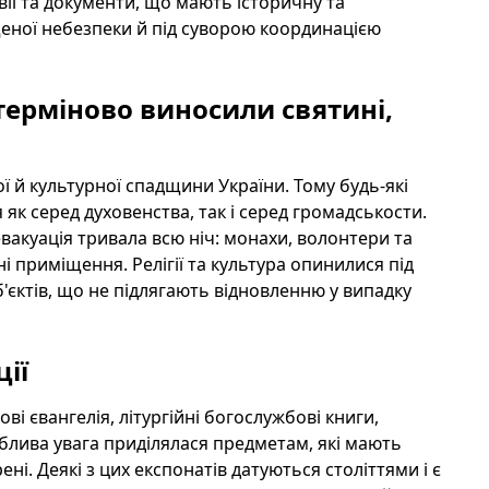
вії та документи, що мають історичну та
ищеної небезпеки й під суворою координацією
 терміново виносили святині,
ої й культурної спадщини України. Тому будь-які
 як серед духовенства, так і серед громадськости.
вакуація тривала всю ніч: монахи, волонтери та
ні приміщення. Релігії та культура опинилися під
'єктів, що не підлягають відновленню у випадку
ії
і євангелія, літургійні богослужбові книги,
облива увага приділялася предметам, які мають
ені. Деякі з цих експонатів датуються століттями і є