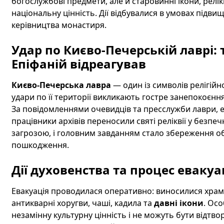
богослужбові предмети, але й старовинні ікони, релік
національну цінність. Дії відбувалися в умовах підв
керівництва монастиря.
Удар по Києво-Печерській лаврі:
Епіфаній відреагував
Києво-Печерська лавра
— один із символів релігійн
удари по її території викликають гостре занепокоєння
За повідомленнями очевидців та пресслужби лаври, е
працівники архівів переносили святі реліквії у безпеч
загрозою, і головним завданням стало збереження об
пошкодження.
Дії духовенства та процес евакуац
Евакуація проводилася оперативно: виносилися храмов
антикварні хоругви, чаші, кадила та
давні ікони
. Ос
незамінну культурну цінність і не можуть бути відтвор