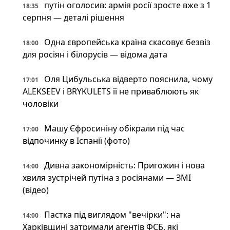
путін оголосив: армія росії зросте вже з 1
18:35
серпня — деталі рішення
Одна європейська країна скасовує безвіз
18:00
для росіян і білорусів — відома дата
Оля Цибульська відверто пояснила, чому
17:01
ALEKSEEV і BRYKULETS її не приваблюють як
чоловіки
Машу Єфросиніну обікрали під час
17:00
відпочинку в Іспанії (фото)
Дивна закономірність: Пригожин і нова
14:00
хвиля зустрічей путіна з росіянами — ЗМІ
(відео)
Пастка під виглядом "вечірки": на
14:00
Харківщині затримали агентів ФСБ, які