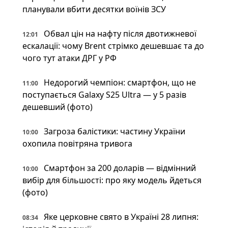
планували вбити десятки воїнів ЗСУ
Обвал цін на нафту після двотижневої
12:01
ескалації: чому Brent стрімко дешевшає та до
чого тут атаки ДРГ у РФ
Недорогий чемпіон: смартфон, що не
11:00
поступається Galaxy S25 Ultra — у 5 разів
дешевший (фото)
Загроза балістики: частину України
10:00
охопила повітряна тривога
Смартфон за 200 доларів — відмінний
10:00
вибір для більшості: про яку модель йдеться
(фото)
Яке церковне свято в Україні 28 липня:
08:34