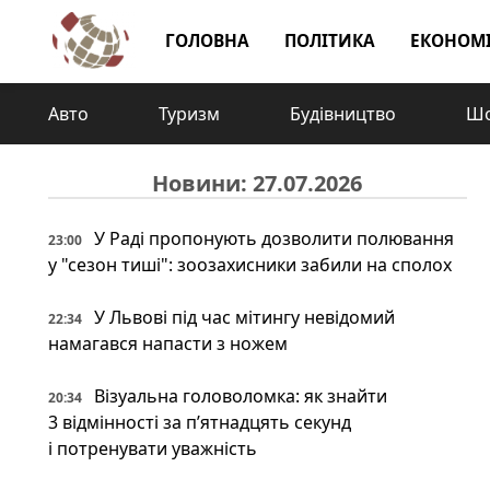
ГОЛОВНА
ПОЛІТИКА
ЕКОНОМ
Авто
Туризм
Будівництво
Шо
Новини: 27.07.2026
У Раді пропонують дозволити полювання
23:00
у "сезон тиші": зоозахисники забили на сполох
У Львові під час мітингу невідомий
22:34
намагався напасти з ножем
Візуальна головоломка: як знайти
20:34
3 відмінності за п’ятнадцять секунд
і потренувати уважність