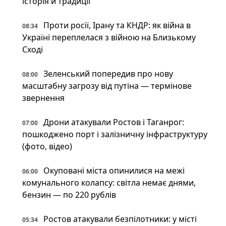
історія й традиції
Проти росії, Ірану та КНДР: як війна в
08:34
Україні переплелася з війною на Близькому
Сході
Зеленський попередив про нову
08:00
масштабну загрозу від путіна — термінове
звернення
Дрони атакували Ростов і Таганрог:
07:00
пошкоджено порт і залізничну інфраструктуру
(фото, відео)
Окуповані міста опинилися на межі
06:00
комунального колапсу: світла немає днями,
бензин — по 220 рублів
Ростов атакували безпілотники: у місті
05:34