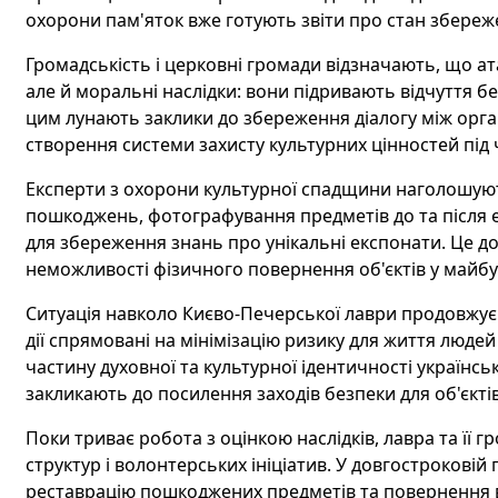
охорони пам'яток вже готують звіти про стан збереже
Громадськість і церковні громади відзначають, що ат
але й моральні наслідки: вони підривають відчуття без
цим лунають заклики до збереження діалогу між орга
створення системи захисту культурних цінностей під 
Експерти з охорони культурної спадщини наголошуют
пошкоджень, фотографування предметів до та після ев
для збереження знань про унікальні експонати. Це до
неможливості фізичного повернення об'єктів у майб
Ситуація навколо Києво-Печерської лаври продовжує 
дії спрямовані на мінімізацію ризику для життя людей
частину духовної та культурної ідентичності українсь
закликають до посилення заходів безпеки для об'єкті
Поки триває робота з оцінкою наслідків, лавра та її
структур і волонтерських ініціатив. У довгостроковій
реставрацію пошкоджених предметів та повернення в