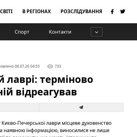
 СВІТІ
В РЕГІОНАХ
РОЗСЛІДУВАННЯ
Спорт
Контакти
овлено
08.07.26 04:55
733
й лаврі: терміново
ній відреагував
у Києво-Печерської лаври місцеве духовенство
 За наявною інформацією, виносилися не лише