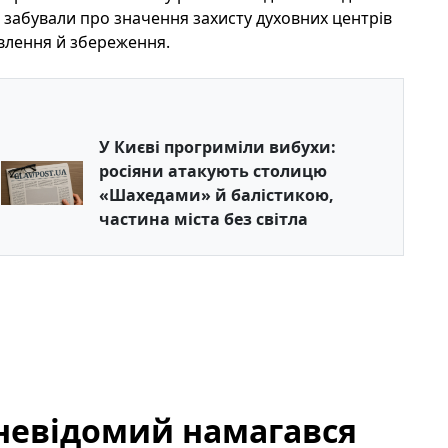
 забували про значення захисту духовних центрів
овлення й збереження.
У Києві прогриміли вибухи:
росіяни атакують столицю
«Шахедами» й балістикою,
частина міста без світла
у невідомий намагався