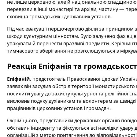
не лише церковною, але й національною спадщиною.
перевезли в інші монастирі та архіви, частину — пер
сховища громадських і державних установ.
Під час евакуації першочергово діяли за принципом
шкоди культурним цінностям. Було залучено фахівців
упакувати й перенести вразливі предмети. Керівницт
тимчасового зберігання не розголошуються з міркув
Реакція Епіфанія та громадськост
Епіфаній
, предстоятель Православної церкви України
заявах він засудив обстріл території монастирського
посилити увагу до захисту культурної та релігійної с
висловив подяку духівникам та волонтерам за швидкі 
працівників церковних установ і громадян.
Окрім цього, представники державних органів повід
обставин інциденту та фіксуються всі наслідки удар
організацій з метою притягнення до відповідальності в