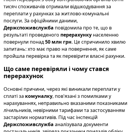
тисяч споживачів отримали відшкодування за
переплати у рахунках за житлово-комунальні
послуги. За офіційними даними,
Держспоживслужба
повідомила про те, що в
результаті проведеного
перерахунку
населенню
повернули понад
50 млн грн
. Це спричинило хвилю
запитань: хто має право на повернення, як саме
пройшла перевірка та як перевірити власні рахунки.
Що саме перевіряли і чому стався
перерахунок
Основні причини, через які виникали переплати у
сплаті за
комуналку
, пов'язані з помилками у
нарахуваннях, неправильно вказаними показниками
лічильників, невірними тарифами та застосуванням
застарілих нормативів. Під час інспекцій
Держспоживслужба
аналізувала документи
постачальників, звіряла показники приладів обліку