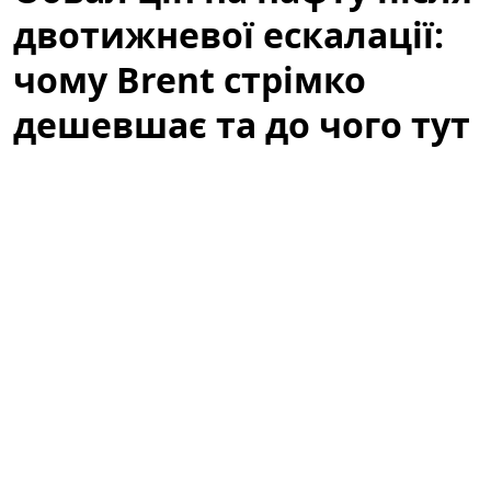
двотижневої ескалації:
чому Brent стрімко
дешевшає та до чого тут
атаки ДРГ у РФ
Світові котирування нафти стрімко впали після того,
як
США
та
Іран
утрималися від нових атак у вихідні,
подавши ринку перший сигнал про можливу
деескалацію та відновлення судноплавства. Цей
сигнал відразу вплинув на очікування трейдерів
щодо ризик-премії на ринку нафти: занепокоєння
щодо постачань тимчасово знизилися, і це
спричинило різке падіння цін на
Brent
. Проте