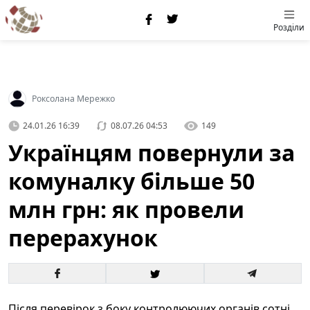
Розділи
Роксолана Мережко
24.01.26 16:39
08.07.26 04:53
149
Українцям повернули за
комуналку більше 50
млн грн: як провели
перерахунок
Після перевірок з боку контролюючих органів сотні