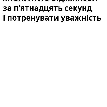
за п’ятнадцять секунд
і потренувати уважність
Коли ми говоримо про ігри для розуму, часто
уявляємо складні математичні задачі чи логічні
ребуси. Але інколи достатньо простої картинки, щоб
прокачати реакцію і уважність — швидка вправка на
знаходження відмінностей здатна дати відчутний
ефект за лічені хвилини. У цій статті ви дізнаєтеся,
чому варто спробувати такі тести, як правильно
підходити до задачі «знайти три відмінності за 15
секунд» і які вправи допоможуть перетворити гру в
систематичне тренування уваги.
Візуальна головоломка: як знайти 3