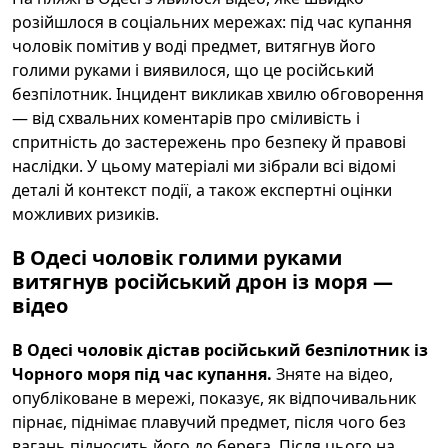
розійшлося в соціальних мережах: під час купання
чоловік помітив у воді предмет, витягнув його
голими руками і виявилося, що це російський
безпілотник. Інцидент викликав хвилю обговорення
— від схвальних коментарів про сміливість і
спритність до застережень про безпеку й правові
наслідки. У цьому матеріалі ми зібрали всі відомі
деталі й контекст події, а також експертні оцінки
можливих ризиків.
В Одесі чоловік голими руками
витягнув російський дрон із моря —
відео
В Одесі чоловік дістав російський безпілотник із
Чорного моря під час купання.
Зняте на відео,
опубліковане в мережі, показує, як відпочивальник
пірнає, піднімає плавучий предмет, після чого без
вагань підносить його до берега. Після цього на