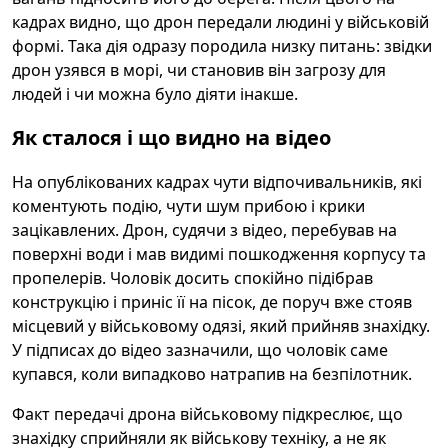
кадрах видно, що дрон передали людині у військовій
формі. Така дія одразу породила низку питань: звідки
дрон узявся в морі, чи становив він загрозу для
людей і чи можна було діяти інакше.
Як сталося і що видно на відео
На опублікованих кадрах чути відпочивальників, які
коментують подію, чути шум прибою і крики
зацікавлених. Дрон, судячи з відео, перебував на
поверхні води і мав видимі пошкодження корпусу та
пропелерів. Чоловік досить спокійно підібрав
конструкцію і приніс її на пісок, де поруч вже стояв
місцевий у військовому одязі, який прийняв знахідку.
У підписах до відео зазначили, що чоловік саме
купався, коли випадково натрапив на безпілотник.
Факт передачі дрона військовому підкреслює, що
знахідку сприйняли як військову техніку, а не як