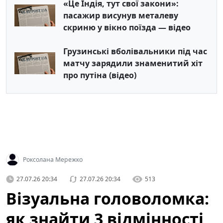
«Це Індія, тут свої закони»:
пасажир висунув металеву
скриню у вікно поїзда — відео
Грузинські вболівальники під час
матчу зарядили знаменитий хіт
про путіна (відео)
Роксолана Мережко
27.07.26 20:34
27.07.26 20:34
513
Візуальна головоломка:
як знайти 3 відмінності